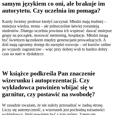
samym językiem co oni, ale brakuje im
autorytetu. Czy uczelnia im pomaga?
Każdy świetny profesor kiedyś zaczynał. Młodzi mają trudniej –
mniejsza wiedza, trema – ale jednocześnie łatwiej rozumieją
studentów. Dlatego uczelnia powinna ich wspierać: dawać mniejsze
grupy na początek, stosować mentoring, hospitacje. Młodzi mogą
być świetnym łącznikiem między generacjami prowadzących. A
dziś mają ogromny dostęp do narzędzi rozwoju – od kursów online
po wyjazdy zagraniczne – więc przy dobrej woli to bardzo dobry
czas na start w dydaktyce.
W książce podkreśla Pan znaczenie
wizerunku i autoprezentacji. Czy
wykładowca powinien wbijać się w
garnitur, czy postawić na swobodę?
W zasadzie uważam, że nie należy przesadzać w żadną stronę.
Liczy się autentyczność, a wizerunek jest pochodną tożsamości
wykładowcy. Strój powinien być z tym spójny. Zatem nie