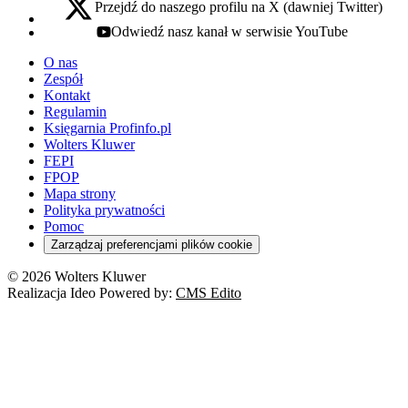
Przejdź do naszego profilu na X (dawniej Twitter)
x - otwiera się w nowej karcie
Odwiedź nasz kanał w serwisie YouTube
youtube - otwiera się w nowej karcie
O nas
Zespół
Kontakt
Regulamin
Księgarnia Profinfo.pl
Wolters Kluwer
FEPI
FPOP
Mapa strony
Polityka prywatności
Pomoc
Zarządzaj preferencjami plików cookie
© 2026 Wolters Kluwer
Realizacja Ideo Powered by:
CMS Edito