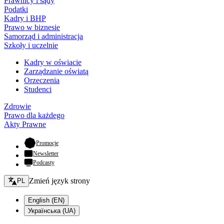
Prawnicy i sądy
Podatki
Kadry i BHP
Prawo w biznesie
Samorząd i administracja
Szkoły i uczelnie
Kadry w oświacie
Zarządzanie oświatą
Orzeczenia
Studenci
Zdrowie
Prawo dla każdego
Akty Prawne
- otwiera się w nowej karcie
Promocje
Newsletter
Podcasty
Zmień język - bieżący:
Zmień język strony
PL
English (EN)
Українська (UA)