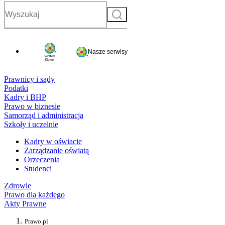
Szukaj
Nasze serwisy
Prawnicy i sądy
Podatki
Kadry i BHP
Prawo w biznesie
Samorząd i administracja
Szkoły i uczelnie
Kadry w oświacie
Zarządzanie oświatą
Orzeczenia
Studenci
Zdrowie
Prawo dla każdego
Akty Prawne
Prawo.pl