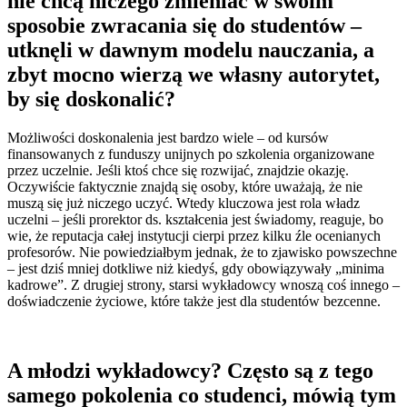
nie chcą niczego zmieniać w swoim
sposobie zwracania się do studentów –
utknęli w dawnym modelu nauczania, a
zbyt mocno wierzą we własny autorytet,
by się doskonalić?
Możliwości doskonalenia jest bardzo wiele – od kursów
finansowanych z funduszy unijnych po szkolenia organizowane
przez uczelnie. Jeśli ktoś chce się rozwijać, znajdzie okazję.
Oczywiście faktycznie znajdą się osoby, które uważają, że nie
muszą się już niczego uczyć. Wtedy kluczowa jest rola władz
uczelni – jeśli prorektor ds. kształcenia jest świadomy, reaguje, bo
wie, że reputacja całej instytucji cierpi przez kilku źle ocenianych
profesorów. Nie powiedziałbym jednak, że to zjawisko powszechne
– jest dziś mniej dotkliwe niż kiedyś, gdy obowiązywały „minima
kadrowe”. Z drugiej strony, starsi wykładowcy wnoszą coś innego –
doświadczenie życiowe, które także jest dla studentów bezcenne.
A młodzi wykładowcy? Często są z tego
samego pokolenia co studenci, mówią tym