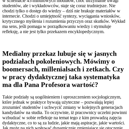
w schemacie 45-minutowych modułów, choć utrzymanie uwagi
studentów, ale i wykładowców, staje się coraz trudniejsze. Nie
chodzi tylko o dostęp do wiedzy – dziś nie brakuje materiałów w
internecie. Chodzi o umiejętność syntezy, wyciągania wniosków,
krytycznego myślenia i rozumienia przyczyn oraz skutków. Wykład
ma sens, jeśli pomaga w porządkowaniu wiedzy i stymuluje
refleksję, a nie jest tylko przekazem encyklopedycznym.
Medialny przekaz lubuje się w jasnych
podziałach pokoleniowych. Mówimy o
boomersach, millenialsach i zetkach. Czy
w pracy dydaktycznej taka systematyka
ma dla Pana Profesora wartość?
Takie podziały są uogólnieniem i uproszczeniem socjologicznym,
które jednak w praktyce bywają użyteczne – pozwalają lepiej
zrozumieć studentów i uchwycić zmiany w kolejnych generacjach
kandydatów na studia. To oczywiste, iż pracownicy uczelni powinni
wzbudzać w sobie refleksje na temat tego z kim prowadzą zajęcia
dydaktyczne, co to są za ludzie, jakie mają aspiracje, jakie wartości.
Jak może na nich wpływać dynamicznie zmieniające się otoczenie