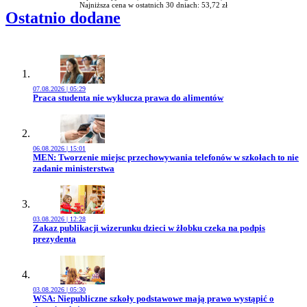
Najniższa cena w ostatnich 30 dniach: 53,72 zł
Ostatnio dodane
07.08.2026 | 05:29
Przejdź do artykułu:
Praca studenta nie wyklucza prawa do alimentów
06.08.2026 | 15:01
Przejdź do artykułu:
MEN: Tworzenie miejsc przechowywania telefonów w szkołach to nie
zadanie ministerstwa
03.08.2026 | 12:28
Przejdź do artykułu:
Zakaz publikacji wizerunku dzieci w żłobku czeka na podpis
prezydenta
03.08.2026 | 05:30
Przejdź do artykułu:
WSA: Niepubliczne szkoły podstawowe mają prawo wystąpić o