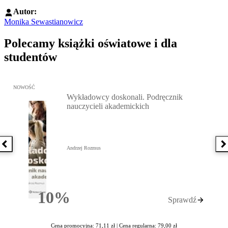
Autor:
Monika Sewastianowicz
Polecamy książki oświatowe i dla
studentów
Przejdź do: Wykładowcy doskonali. Podręcznik nauczycieli akadem
NOWOŚĆ
Wykładowcy doskonali. Podręcznik
nauczycieli akademickich
Poprzednia książka
N
Andrzej Rozmus
10%
Sprawdź
Rabatu
Cena promocyjna: 71,11 zł |
Cena regularna: 79,00 zł