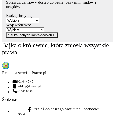
Sprawdź darmowy dostęp do pełnej bazy m.in. sądów i
urzędów.
Rodzaj instytucji:
Województwo:
Szukaj danych kontaktowych
Bajka o królewnie, która zniosła wszystkie
prawa
Redakcja serwisu Prawo.pl
801 04 45 45
Numer telefonu:
redakcja@prawo.pl
Adres email:
22 535 88 00
Numer telefonu:
Śledź nas
Przejdź do naszego profilu na Facebooku
facebook - otwiera się w nowej karcie