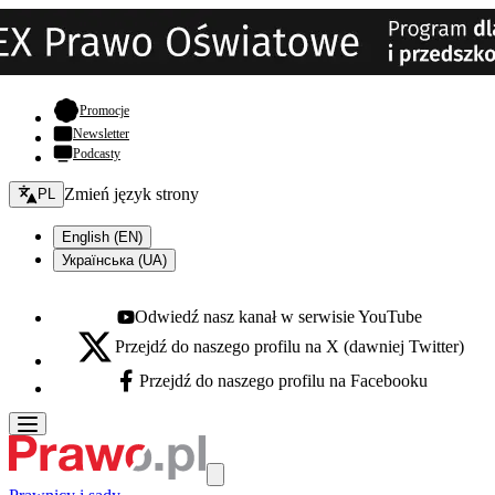
- otwiera się w nowej karcie
Promocje
Newsletter
Podcasty
Zmień język - bieżący:
Zmień język strony
PL
English (EN)
Українська (UA)
Odwiedź nasz kanał w serwisie YouTube
Youtube - otwiera się w nowej karcie
Przejdź do naszego profilu na X (dawniej Twitter)
X - otwiera się w nowej karcie
Przejdź do naszego profilu na Facebooku
Facebook - otwiera się w nowej karcie