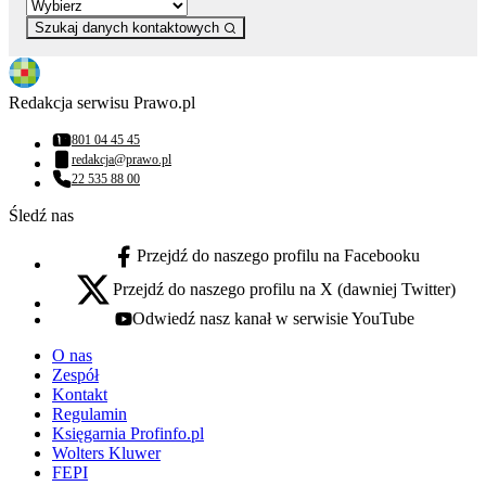
Szukaj danych kontaktowych
Redakcja serwisu Prawo.pl
801 04 45 45
Numer telefonu:
redakcja@prawo.pl
Adres email:
22 535 88 00
Numer telefonu:
Śledź nas
Przejdź do naszego profilu na Facebooku
facebook - otwiera się w nowej karcie
Przejdź do naszego profilu na X (dawniej Twitter)
x - otwiera się w nowej karcie
Odwiedź nasz kanał w serwisie YouTube
youtube - otwiera się w nowej karcie
O nas
Zespół
Kontakt
Regulamin
Księgarnia Profinfo.pl
Wolters Kluwer
FEPI