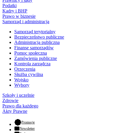
Prawnicy i sądy
Podatki
Kadry i BHP
Prawo w biznesie
Samorząd i administracja
Samorząd terytorialny
Bezpieczeństwo publiczne
Administracja publiczna
Finanse samorządów
Pomoc społeczna
Zamówienia publiczne
Kontrola zarządcza
Orzeczenia
Służba cywilna
Wojsko
Wybory
Szkoły i uczelnie
Zdrowie
Prawo dla każdego
Akty Prawne
- otwiera się w nowej karcie
Promocje
Newsletter