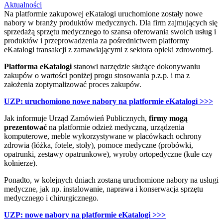
Aktualności
Na platformie zakupowej eKatalogi uruchomione zostały nowe
nabory w branży produktów medycznych. Dla firm zajmujących się
sprzedażą sprzętu medycznego to szansa oferowania swoich usług i
produktów i przeprowadzenia za pośrednictwem platformy
eKatalogi transakcji z zamawiającymi z sektora opieki zdrowotnej.
Platforma eKatalogi
stanowi narzędzie służące dokonywaniu
zakupów o wartości poniżej progu stosowania p.z.p. i ma z
założenia zoptymalizować proces zakupów.
UZP: uruchomiono nowe nabory na platformie eKatalogi >>>
Jak informuje Urząd Zamówień Publicznych,
firmy mogą
prezentować
na platformie odzież medyczną, urządzenia
komputerowe, meble wykorzystywane w placówkach ochrony
zdrowia (łóżka, fotele, stoły), pomoce medyczne (probówki,
opatrunki, zestawy opatrunkowe), wyroby ortopedyczne (kule czy
kołnierze).
Ponadto, w kolejnych dniach zostaną uruchomione nabory na usługi
medyczne, jak np. instalowanie, naprawa i konserwacja sprzętu
medycznego i chirurgicznego.
UZP: nowe nabory na platformie eKatalogi >>>