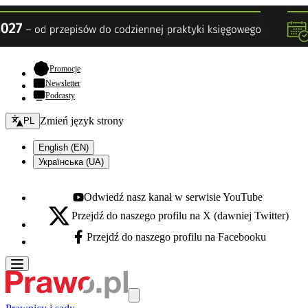
- otwiera się w nowej karcie
Promocje
Newsletter
Podcasty
Zmień język - bieżący:
Zmień język strony
PL
English (EN)
Українська (UA)
Odwiedź nasz kanał w serwisie YouTube
Youtube - otwiera się w nowej karcie
Przejdź do naszego profilu na X (dawniej Twitter)
X - otwiera się w nowej karcie
Przejdź do naszego profilu na Facebooku
Facebook - otwiera się w nowej karcie