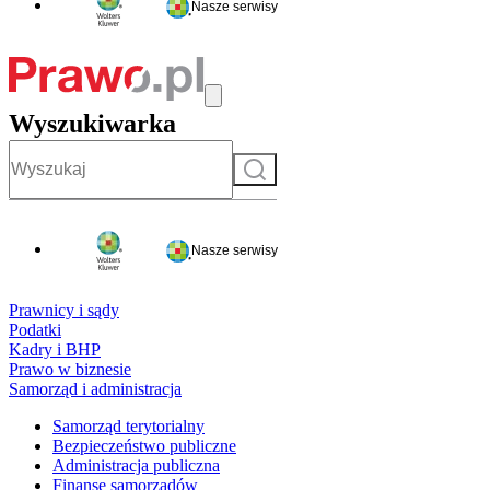
Nasze serwisy
Wyszukiwarka
Szukaj
Nasze serwisy
Prawnicy i sądy
Podatki
Kadry i BHP
Prawo w biznesie
Samorząd i administracja
Samorząd terytorialny
Bezpieczeństwo publiczne
Administracja publiczna
Finanse samorządów