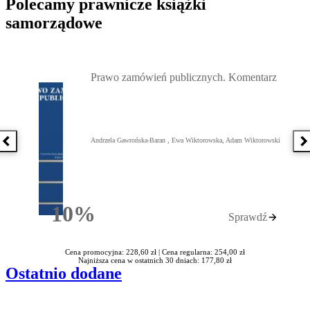
Polecamy prawnicze książki
samorządowe
Przejdź do: Prawo zamówień publicznych. Komentarz, Andrzela G
Prawo zamówień publicznych. Komentarz
Andrzela Gawrońska-Baran , Ewa Wiktorowska, Adam Wiktorowski
Poprzednia książka
N
10%
Sprawdź
Rabatu
Cena promocyjna: 228,60 zł |
Cena regularna: 254,00 zł
Najniższa cena w ostatnich 30 dniach: 177,80 zł
Ostatnio dodane