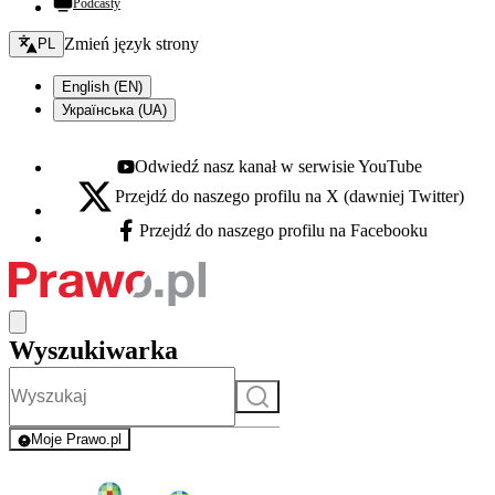
Podcasty
Zmień język - bieżący:
Zmień język strony
PL
English (EN)
Українська (UA)
Odwiedź nasz kanał w serwisie YouTube
Youtube - otwiera się w nowej karcie
Przejdź do naszego profilu na X (dawniej Twitter)
X - otwiera się w nowej karcie
Przejdź do naszego profilu na Facebooku
Facebook - otwiera się w nowej karcie
Wyszukiwarka
Szukaj
Moje Prawo.pl
- rejestracja i logowanie do serwisu