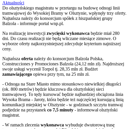
Aktualności
Do olsztyńskiego magistratu w przetargu na budowę odnogi linii
tramwajowej do Wysokiej Bramy w Olsztynie, wpłynęły trzy oferty.
Najtańsza należy do konsorcjum spółek z hiszpańskiej grupy
Balzola - informuje portal wnp.pl.
Na realizację inwestycji
zwycięski wykonawca
będzie miał 280
dni. Do czasu realizacji nie będą wliczane miesiące zimowe. O
wyborze oferty najkorzystniejszej zdecyduje kryterium najniższej
ceny.
Najtańsza
oferta
należy do konsorcjum Balzola Polska,
Construcciones y Promociones Balzola (24,12 mln zł). Najdroższej
swoje usługi wycenił Torpol tj. 28,35 mln zł. Budżet
zamawiającego
opiewa przy tym, na 25 mln zł.
- Odnoga na Stare Miasto mimo stosunkowo niewielkiej długości
(ok. 800 metrów) będzie kluczowa dla olsztyńskiej sieci
tramwajowej. To tędy kursować będzie najbardziej obciążona linia
Wysoka Brama - Jaroty, która będzie też najczęściej kursującą linią
komunikacji miejskiej w Olsztynie - w godzinach szczytu tramwaj
podjedzie na przystanek
co 7,5 minuty
- informował olsztyński
magistrat.
- W ramach zlecenia
wykonawca
wybuduje dwutorową trasę