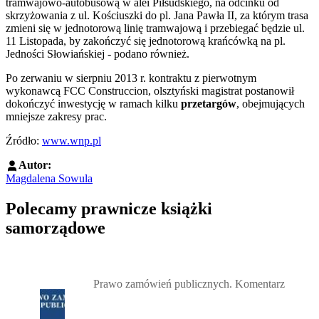
tramwajowo-autobusową w alei Piłsudskiego, na odcinku od
skrzyżowania z ul. Kościuszki do pl. Jana Pawła II, za którym trasa
zmieni się w jednotorową linię tramwajową i przebiegać będzie ul.
11 Listopada, by zakończyć się jednotorową krańcówką na pl.
Jedności Słowiańskiej - podano również.
Po zerwaniu w sierpniu 2013 r. kontraktu z pierwotnym
wykonawcą FCC Construccion, olsztyński magistrat postanowił
dokończyć inwestycję w ramach kilku
przetargów
, obejmujących
mniejsze zakresy prac.
Źródło:
www.wnp.pl
Autor:
Magdalena Sowula
Polecamy prawnicze książki
samorządowe
Przejdź do: Prawo zamówień publicznych. Komentarz, Andrzela G
Prawo zamówień publicznych. Komentarz