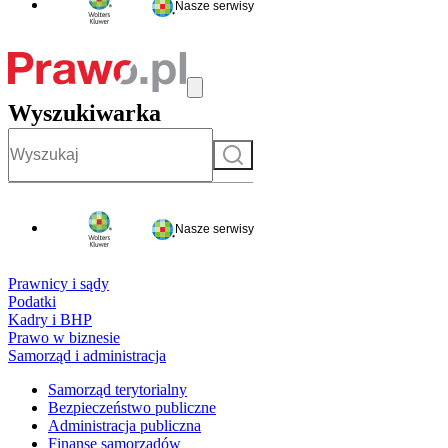
Nasze serwisy
Wyszukiwarka
Szukaj
Nasze serwisy
Prawnicy i sądy
Podatki
Kadry i BHP
Prawo w biznesie
Samorząd i administracja
Samorząd terytorialny
Bezpieczeństwo publiczne
Administracja publiczna
Finanse samorządów