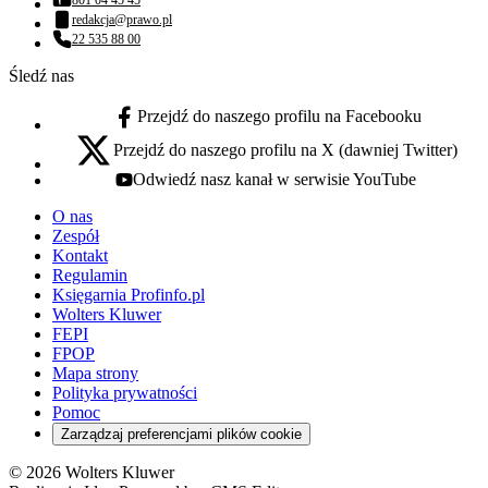
Numer telefonu:
redakcja@prawo.pl
Adres email:
22 535 88 00
Numer telefonu:
Śledź nas
Przejdź do naszego profilu na Facebooku
facebook - otwiera się w nowej karcie
Przejdź do naszego profilu na X (dawniej Twitter)
x - otwiera się w nowej karcie
Odwiedź nasz kanał w serwisie YouTube
youtube - otwiera się w nowej karcie
O nas
Zespół
Kontakt
Regulamin
Księgarnia Profinfo.pl
Wolters Kluwer
FEPI
FPOP
Mapa strony
Polityka prywatności
Pomoc
Zarządzaj preferencjami plików cookie
© 2026 Wolters Kluwer