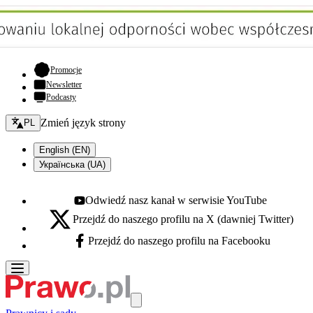
- otwiera się w nowej karcie
Promocje
Newsletter
Podcasty
Zmień język - bieżący:
Zmień język strony
PL
English (EN)
Українська (UA)
Odwiedź nasz kanał w serwisie YouTube
Youtube - otwiera się w nowej karcie
Przejdź do naszego profilu na X (dawniej Twitter)
X - otwiera się w nowej karcie
Przejdź do naszego profilu na Facebooku
Facebook - otwiera się w nowej karcie