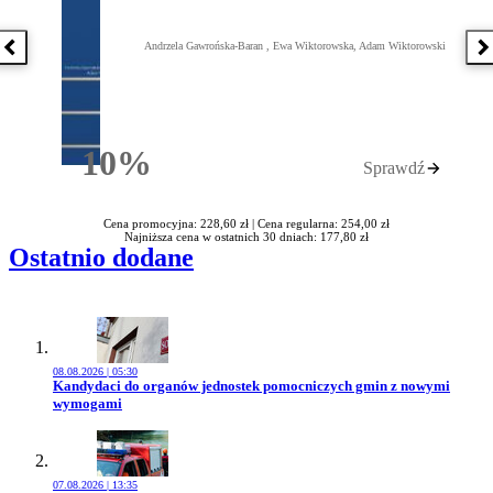
Andrzela Gawrońska-Baran , Ewa Wiktorowska, Adam Wiktorowski
Poprzednia książka
N
10%
Sprawdź
Rabatu
Cena promocyjna: 228,60 zł |
Cena regularna: 254,00 zł
Najniższa cena w ostatnich 30 dniach: 177,80 zł
Ostatnio dodane
08.08.2026 | 05:30
Przejdź do artykułu:
Kandydaci do organów jednostek pomocniczych gmin z nowymi
wymogami
07.08.2026 | 13:35