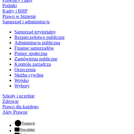
Prawnicy i sądy
Podatki
Kadry i BHP
Prawo w biznesie
Samorząd i administracja
Samorząd terytorialny
Bezpieczeństwo publiczne
Administracja publiczna
Finanse samorządów
Pomoc społeczna
Zamówienia publiczne
Kontrola zarządcza
Orzeczenia
Służba cywilna
Wojsko
Wybory
Szkoły i uczelnie
Zdrowie
Prawo dla każdego
Akty Prawne
- otwiera się w nowej karcie
Promocje
Newsletter