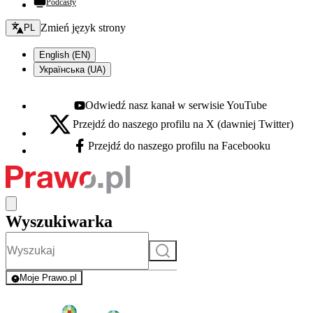
Podcasty
Zmień język - bieżący:
Zmień język strony
PL
English (EN)
Українська (UA)
Odwiedź nasz kanał w serwisie YouTube
Youtube - otwiera się w nowej karcie
Przejdź do naszego profilu na X (dawniej Twitter)
X - otwiera się w nowej karcie
Przejdź do naszego profilu na Facebooku
Facebook - otwiera się w nowej karcie
Wyszukiwarka
Szukaj
Moje Prawo.pl
- rejestracja i logowanie do serwisu