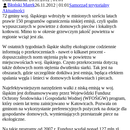
Błoński Marek
26.11.2012 | 01:01
Samorząd terytorialny
Aktualności
72 gminy woj. śląskiego wdrożyły w minionych sześciu latach
prawie 150 programów ograniczenia niskiej emisji, czyli spalin
wypuszczanych w powietrze z domowych pieców i lokalnych
kotłowni. Mimo to w okresie grzewczym jakość powietrza w
regionie wciąż jest zła.
W ostatnich tygodniach śląskie służby ekologiczne codziennie
informują o przekroczeniach - nawet o kilkaset procent -
dopuszczalnych norm stężenia pyłu w powietrzu w
miejscowościach woj. śląskiego. Często przekroczenia dotyczą
także dobowych norm stężenia dwutlenku siarki. Tak jest na
obszarach, gdzie szczególnie dotkliwa jest emisja, będąca efektem
spalania węgla i śmieci w domowych kotłowniach i piecach.
Najefektywniejszym narzędziem walki z niską emisją w woj.
śląskim jest dofinansowywany przez Wojewódzki Fundusz
Ochrony Środowiska i Gospodarki Wodnej (WFOŚiGW) program,
który osiem lat temu zainicjowano w Katowicach. Pozwala on
gminom na wykorzystanie preferencyjnych pożyczek na dotacje dla
gospodarstw domowych, wymieniających przestarzałe piece na
ekologiczne.
Na takie programy od 2007 r. Fundusz wydał ponad 127 mln zł