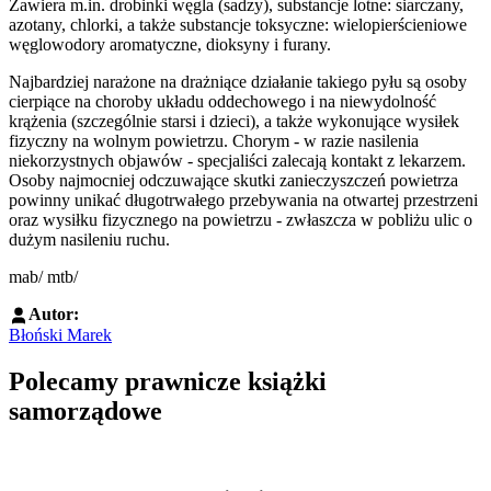
Zawiera m.in. drobinki węgla (sadzy), substancje lotne: siarczany,
azotany, chlorki, a także substancje toksyczne: wielopierścieniowe
węglowodory aromatyczne, dioksyny i furany.
Najbardziej narażone na drażniące działanie takiego pyłu są osoby
cierpiące na choroby układu oddechowego i na niewydolność
krążenia (szczególnie starsi i dzieci), a także wykonujące wysiłek
fizyczny na wolnym powietrzu. Chorym - w razie nasilenia
niekorzystnych objawów - specjaliści zalecają kontakt z lekarzem.
Osoby najmocniej odczuwające skutki zanieczyszczeń powietrza
powinny unikać długotrwałego przebywania na otwartej przestrzeni
oraz wysiłku fizycznego na powietrzu - zwłaszcza w pobliżu ulic o
dużym nasileniu ruchu.
mab/ mtb/
Autor:
Błoński Marek
Polecamy prawnicze książki
samorządowe
Przejdź do: Prawo zamówień publicznych. Komentarz, Andrzela G