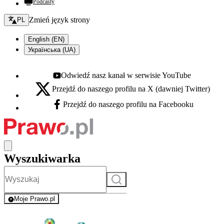
Podcasty
Zmień język - bieżący:
Zmień język strony
PL
English (EN)
Українська (UA)
Odwiedź nasz kanał w serwisie YouTube
Youtube - otwiera się w nowej karcie
Przejdź do naszego profilu na X (dawniej Twitter)
X - otwiera się w nowej karcie
Przejdź do naszego profilu na Facebooku
Facebook - otwiera się w nowej karcie
Wyszukiwarka
Szukaj
Moje Prawo.pl
- rejestracja i logowanie do serwisu