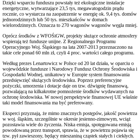
Dzięki wsparciu funduszu powstały też ekologiczne instalacje
energetyczne, wytwarzające 23,5 tys, megawatogodzin prądu
rocznie, co wystarcza na zaopatrzenie w energię ok. 9,4 tys. domów
jednorodzinnych lub 50 tys. mieszkańców w domach
wielorodzinnych. Oznacza to 270 wagonów wagonów węgla mniej.
Oprócz środków z WFOŚiGW, projekty służące ochronie atmosfery
wspierają też fundusze unijne. Z Regionalnego Programu
Operacyjnego Woj. Śląskiego na lata 2007-2013 przeznaczono na
takie cele ponad 60 mln zł, czyli 4 proc. wartości całego programu.
Według prezes Lenartowicz w Polsce od 20 lat działa, w oparciu o
wojewódzkie fundusze i Narodowy Fundusz Ochrony Środowiska i
Gospodarki Wodnej, unikatowy w Europie system finansowania
przedsięwzięć służących środowisku. Poprzez preferencyjne
pożyczki, umorzenia i dotacje daje on tzw. dźwignię finansową,
pozwalającą na kilkakrotne pomnożenie środków wydawanych na
ochronę środowiska. W nowej perspektywie finansowej UE właśnie
taki model finansowania ma być preferowany.
Eksperci przyznają, że mimo znacznych postępów, jakość powietrza
w woj. śląskim, szczególnie w okresie jesienno-zimowym, wciąż
pozostawia wiele do życzenia. Niska emisja, spotęgowana emisją
powodowaną przez transport, sprawia, że w powietrzu pojawia się
tzw. pył zawieszony, będący mieszaniną cząstek stałych i ciekłych.