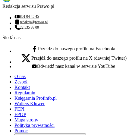
Redakcja serwisu Prawo.pl
801 04 45 45
Numer telefonu:
redakcja@prawo.pl
Adres email:
22 535 88 00
Numer telefonu:
Śledź nas
Przejdź do naszego profilu na Facebooku
facebook - otwiera się w nowej karcie
Przejdź do naszego profilu na X (dawniej Twitter)
x - otwiera się w nowej karcie
Odwiedź nasz kanał w serwisie YouTube
youtube - otwiera się w nowej karcie
O nas
Zespół
Kontakt
Regulamin
Księgarnia Profinfo.pl
Wolters Kluwer
FEPI
FPOP
Mapa strony
Polityka prywatności
Pomoc