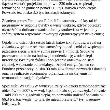
(łączna wartość projektów to prawie 230 mln zł), wspierając
wymianę w 72 gminach ponad 11,3 tys. starych źródeł ciepła.
Powstało też blisko 3,5 tys. instalacji solarnych.
Zdaniem prezes Funduszu Gabrieli Lenartowicz, efekty takich
programów w regionie byłyby o wiele większe, gdyby połączyć
różne źródła dofinansowania ochrony środowiska w jednolity i
spójny system wspierania inwestycji ograniczających niską emisję.
Ogółem w ostatnich sześciu latach katowicki Fundusz wydał na
zadania związane z ochroną atmosfery ponad 1 mld zł, wspierając
przedsięwzięcia warte w sumie prawie 1,7 mld zł. Środki te
przeznaczono m.in na budowę i modernizację źródeł ciepła,
likwidację lokalnych źródeł i podłączenie obiektów do sieci
cieplnej, wspieranie odnawialnych źródeł energii (na ten cel
Fundusz przeznaczył blisko 90 mln zł w formie pożyczek i dotacji)
oraz na realizację programów ograniczania niskiej emisji i
termomodernizację budynków.
Specjaliści WFOŚiGW wyliczyli, że tylko dzięki termomodernizacji
obiektów od 2007 r. w woj. śląskim udało się zaoszczędzić rocznie
1 mld 200 mln gigadżuli ciepła, co pozwoliło uniknąć spalania ok.
66,3 tys. ton węgla - to tyle, ile mieści prawie 1,7 tys. wagonów
kolejowych.