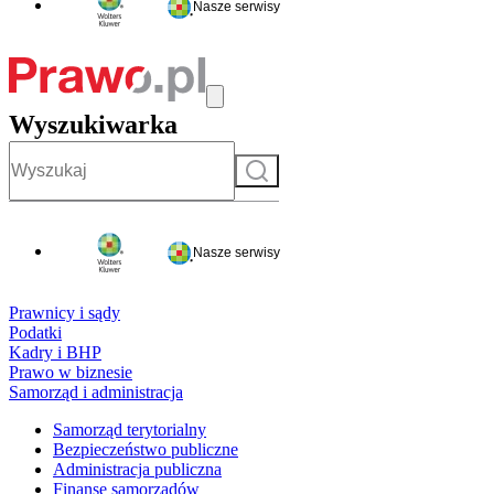
Nasze serwisy
Wyszukiwarka
Szukaj
Nasze serwisy
Prawnicy i sądy
Podatki
Kadry i BHP
Prawo w biznesie
Samorząd i administracja
Samorząd terytorialny
Bezpieczeństwo publiczne
Administracja publiczna
Finanse samorządów