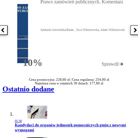
Prawo zamówień publicznych. Komentarz
Andrzela Gawrońska-Baran , Ewa Wiktorowska, Adam Wiktorowski
Poprzednia książka
N
10%
Sprawdź
Rabatu
Cena promocyjna: 228,60 zł |
Cena regularna: 254,00 zł
Najniższa cena w ostatnich 30 dniach: 177,80 zł
Ostatnio dodane
05:30
Przejdź do artykułu:
Kandydaci do organów jednostek pomocniczych gmin z nowymi
wymogami