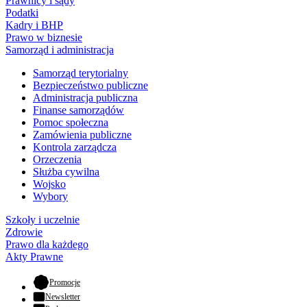
Prawnicy i sądy
Podatki
Kadry i BHP
Prawo w biznesie
Samorząd i administracja
Samorząd terytorialny
Bezpieczeństwo publiczne
Administracja publiczna
Finanse samorządów
Pomoc społeczna
Zamówienia publiczne
Kontrola zarządcza
Orzeczenia
Służba cywilna
Wojsko
Wybory
Szkoły i uczelnie
Zdrowie
Prawo dla każdego
Akty Prawne
- otwiera się w nowej karcie
Promocje
Newsletter