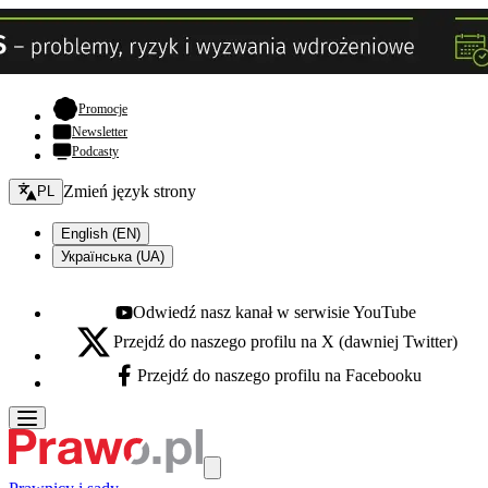
- otwiera się w nowej karcie
Promocje
Newsletter
Podcasty
Zmień język - bieżący:
Zmień język strony
PL
English (EN)
Українська (UA)
Odwiedź nasz kanał w serwisie YouTube
Youtube - otwiera się w nowej karcie
Przejdź do naszego profilu na X (dawniej Twitter)
X - otwiera się w nowej karcie
Przejdź do naszego profilu na Facebooku
Facebook - otwiera się w nowej karcie