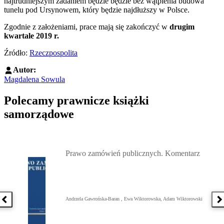
najtrudniejszym zadaniem będzie będzie bez wątpienia budowa
tunelu pod Ursynowem, który będzie najdłuższy w Polsce.
Zgodnie z założeniami, prace mają się zakończyć w
drugim
kwartale 2019 r.
Źródło:
Rzeczpospolita
Autor:
Magdalena Sowula
Polecamy prawnicze książki
samorządowe
Przejdź do: Prawo zamówień publicznych. Komentarz, Andrzela G
Prawo zamówień publicznych. Komentarz
Andrzela Gawrońska-Baran , Ewa Wiktorowska, Adam Wiktorowski
Poprzednia książka
N