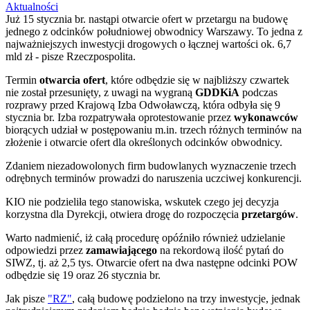
Aktualności
Już 15 stycznia br. nastąpi otwarcie ofert w przetargu na budowę
jednego z odcinków południowej obwodnicy Warszawy. To jedna z
najważniejszych inwestycji drogowych o łącznej wartości ok. 6,7
mld zł - pisze Rzeczpospolita.
Termin
otwarcia ofert
, które odbędzie się w najbliższy czwartek
nie został przesunięty, z uwagi na wygraną
GDDKiA
podczas
rozprawy przed Krajową Izba Odwoławczą, która odbyła się 9
stycznia br. Izba rozpatrywała oprotestowanie przez
wykonawców
biorących udział w postępowaniu m.in. trzech różnych terminów na
złożenie i otwarcie ofert dla określonych odcinków obwodnicy.
Zdaniem niezadowolonych firm budowlanych wyznaczenie trzech
odrębnych terminów prowadzi do naruszenia uczciwej konkurencji.
KIO nie podzieliła tego stanowiska, wskutek czego jej decyzja
korzystna dla Dyrekcji, otwiera drogę do rozpoczęcia
przetargów
.
Warto nadmienić, iż całą procedurę opóźniło również udzielanie
odpowiedzi przez
zamawiającego
na rekordową ilość pytań do
SIWZ, tj. aż 2,5 tys. Otwarcie ofert na dwa następne odcinki POW
odbędzie się 19 oraz 26 stycznia br.
Jak pisze
"RZ"
, całą budowę podzielono na trzy inwestycje, jednak