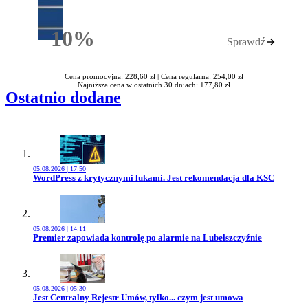
10%
Sprawdź
Rabatu
Cena promocyjna: 228,60 zł |
Cena regularna: 254,00 zł
Najniższa cena w ostatnich 30 dniach: 177,80 zł
Ostatnio dodane
05.08.2026 | 17:50
Przejdź do artykułu:
WordPress z krytycznymi lukami. Jest rekomendacja dla KSC
05.08.2026 | 14:11
Przejdź do artykułu:
Premier zapowiada kontrolę po alarmie na Lubelszczyźnie
05.08.2026 | 05:30
Przejdź do artykułu:
Jest Centralny Rejestr Umów, tylko... czym jest umowa