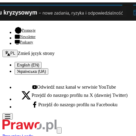
- otwiera się w nowej karcie
Promocje
Newsletter
Podcasty
Zmień język - bieżący:
Zmień język strony
PL
English (EN)
Українська (UA)
Odwiedź nasz kanał w serwisie YouTube
Youtube - otwiera się w nowej karcie
Przejdź do naszego profilu na X (dawniej Twitter)
X - otwiera się w nowej karcie
Przejdź do naszego profilu na Facebooku
Facebook - otwiera się w nowej karcie