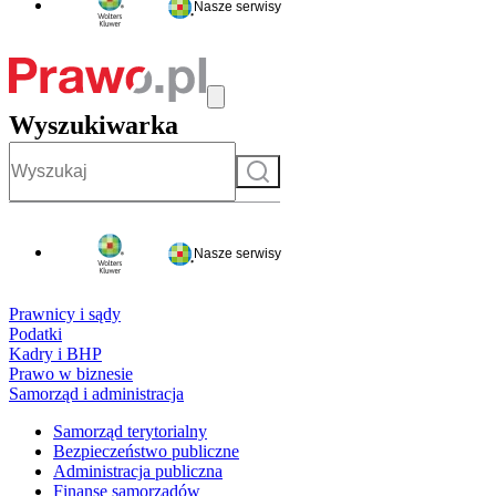
Nasze serwisy
Wyszukiwarka
Szukaj
Nasze serwisy
Prawnicy i sądy
Podatki
Kadry i BHP
Prawo w biznesie
Samorząd i administracja
Samorząd terytorialny
Bezpieczeństwo publiczne
Administracja publiczna
Finanse samorządów