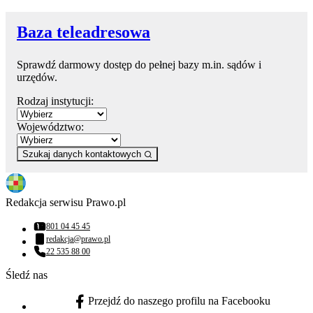
Baza teleadresowa
Sprawdź darmowy dostęp do pełnej bazy m.in. sądów i
urzędów.
Rodzaj instytucji:
Województwo:
Szukaj danych kontaktowych
Redakcja serwisu Prawo.pl
801 04 45 45
Numer telefonu:
redakcja@prawo.pl
Adres email:
22 535 88 00
Numer telefonu:
Śledź nas
Przejdź do naszego profilu na Facebooku
facebook - otwiera się w nowej karcie