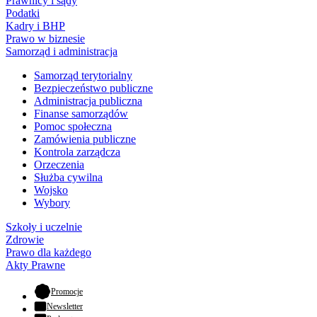
Prawnicy i sądy
Podatki
Kadry i BHP
Prawo w biznesie
Samorząd i administracja
Samorząd terytorialny
Bezpieczeństwo publiczne
Administracja publiczna
Finanse samorządów
Pomoc społeczna
Zamówienia publiczne
Kontrola zarządcza
Orzeczenia
Służba cywilna
Wojsko
Wybory
Szkoły i uczelnie
Zdrowie
Prawo dla każdego
Akty Prawne
- otwiera się w nowej karcie
Promocje
Newsletter