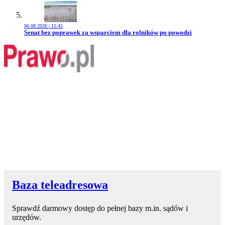
06.08.2026 | 15:45
Przejdź do artykułu:
Senat bez poprawek za wsparciem dla rolników po powodzi
Baza teleadresowa
Sprawdź darmowy dostęp do pełnej bazy m.in. sądów i
urzędów.