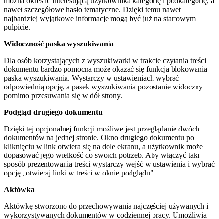
można określić interesującą użytkownika kategorię i podkategorię, a
nawet szczegółowe hasło tematyczne. Dzięki temu nawet
najbardziej wyjątkowe informacje mogą być już na startowym
pulpicie.
Widoczność paska wyszukiwania
Dla osób korzystających z wyszukiwarki w trakcie czytania treści
dokumentu bardzo pomocna może okazać się funkcja blokowania
paska wyszukiwania. Wystarczy w ustawieniach wybrać
odpowiednią opcję, a pasek wyszukiwania pozostanie widoczny
pomimo przesuwania się w dół strony.
Podgląd drugiego dokumentu
Dzięki tej opcjonalnej funkcji możliwe jest przeglądanie dwóch
dokumentów na jednej stronie. Okno drugiego dokumentu po
kliknięciu w link otwiera się na dole ekranu, a użytkownik może
dopasować jego wielkość do swoich potrzeb. Aby włączyć taki
sposób prezentowania treści wystarczy wejść w ustawienia i wybrać
opcję „otwieraj linki w treści w oknie podglądu".
Aktówka
Aktówkę stworzono do przechowywania najczęściej używanych i
wykorzystywanych dokumentów w codziennej pracy. Umożliwia