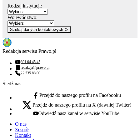
Rodzaj instytucji:
Województwo:
Szukaj danych kontaktowych
Redakcja serwisu Prawo.pl
801 04 45 45
Numer telefonu:
redakcja@prawo.pl
Adres email:
22 535 88 00
Numer telefonu:
Śledź nas
Przejdź do naszego profilu na Facebooku
facebook - otwiera się w nowej karcie
Przejdź do naszego profilu na X (dawniej Twitter)
x - otwiera się w nowej karcie
Odwiedź nasz kanał w serwisie YouTube
youtube - otwiera się w nowej karcie
O nas
Zespół
Kontakt