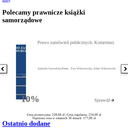
Inny
Polecamy prawnicze książki
samorządowe
Przejdź do: Prawo zamówień publicznych. Komentarz, Andrzela G
Prawo zamówień publicznych. Komentarz
Andrzela Gawrońska-Baran , Ewa Wiktorowska, Adam Wiktorowski
Poprzednia książka
N
10%
Sprawdź
Rabatu
Cena promocyjna: 228,60 zł |
Cena regularna: 254,00 zł
Najniższa cena w ostatnich 30 dniach: 177,80 zł
Ostatnio dodane