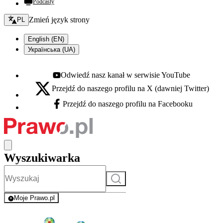
Podcasty
Zmień język - bieżący:
Zmień język strony
PL
English (EN)
Українська (UA)
Odwiedź nasz kanał w serwisie YouTube
Youtube - otwiera się w nowej karcie
Przejdź do naszego profilu na X (dawniej Twitter)
X - otwiera się w nowej karcie
Przejdź do naszego profilu na Facebooku
Facebook - otwiera się w nowej karcie
Wyszukiwarka
Szukaj
Moje Prawo.pl
- rejestracja i logowanie do serwisu