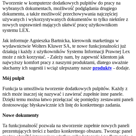
Tworzenie w komputerze dodatkowych pulpitów do pracy na
wybranych dokumentach, możliwość podglądania drugiego
dokumentu, a także możliwość przechowywania najczęściej
używanych i wykorzystywanych dokumentów to tylko niektóre z
nowych usprawnień mających ułatwić pracę użytkownikom
systemu LEX.
Jak informuje Agnieszka Bartnicka, kierownik marketingu w
wydawnictwie Wolters Kluwer SA, te nowe funkcjonalności już
działają i każdy z użytkowników Systemu Informacji Prawnej Lex
może z nich korzystać. - Zależy nam, by zapewnić klientom jak
najwyższy komfort pracy z naszymi produktami, dlatego uważnie
słuchamy ich sugestii i wciąż ulepszamy nasze
produkty
- dodaje.
Mój pulpit
Funkcja ta umożliwia tworzenie dodatkowych pulpitów. Każdy z
nich może inaczej się nazywać i zawierać zupełnie inne panele.
Dzięki temu można łatwo przełączać się pomiędzy zestawami paneli
dostosowując błyskawicznie ich listę do konkretnego zadania.
Nowe dokumenty
Ta funkcjonalność pozwala na stworzenie zupełnie nowych paneli
prezentujących treści z bardzo konkretnego obszaru. Tworząc panel