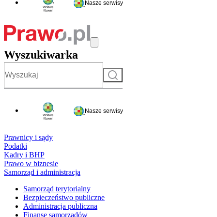
Nasze serwisy
Wyszukiwarka
Szukaj
Nasze serwisy
Prawnicy i sądy
Podatki
Kadry i BHP
Prawo w biznesie
Samorząd i administracja
Samorząd terytorialny
Bezpieczeństwo publiczne
Administracja publiczna
Finanse samorządów