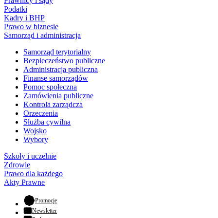
Prawnicy i sądy
Podatki
Kadry i BHP
Prawo w biznesie
Samorząd i administracja
Samorząd terytorialny
Bezpieczeństwo publiczne
Administracja publiczna
Finanse samorządów
Pomoc społeczna
Zamówienia publiczne
Kontrola zarządcza
Orzeczenia
Służba cywilna
Wojsko
Wybory
Szkoły i uczelnie
Zdrowie
Prawo dla każdego
Akty Prawne
- otwiera się w nowej karcie
Promocje
Newsletter