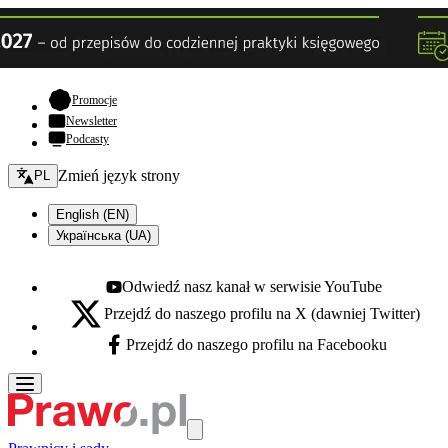
- otwiera się w nowej karcie
Promocje
Newsletter
Podcasty
Zmień język - bieżący:
Zmień język strony
PL
English (EN)
Українська (UA)
Odwiedź nasz kanał w serwisie YouTube
Youtube - otwiera się w nowej karcie
Przejdź do naszego profilu na X (dawniej Twitter)
X - otwiera się w nowej karcie
Przejdź do naszego profilu na Facebooku
Facebook - otwiera się w nowej karcie