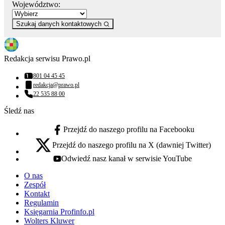
Województwo:
Szukaj danych kontaktowych
Redakcja serwisu Prawo.pl
801 04 45 45
Numer telefonu:
redakcja@prawo.pl
Adres email:
22 535 88 00
Numer telefonu:
Śledź nas
Przejdź do naszego profilu na Facebooku
facebook - otwiera się w nowej karcie
Przejdź do naszego profilu na X (dawniej Twitter)
x - otwiera się w nowej karcie
Odwiedź nasz kanał w serwisie YouTube
youtube - otwiera się w nowej karcie
O nas
Zespół
Kontakt
Regulamin
Księgarnia Profinfo.pl
Wolters Kluwer