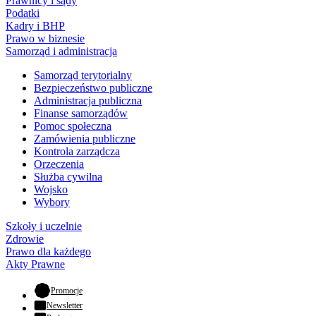
Prawnicy i sądy
Podatki
Kadry i BHP
Prawo w biznesie
Samorząd i administracja
Samorząd terytorialny
Bezpieczeństwo publiczne
Administracja publiczna
Finanse samorządów
Pomoc społeczna
Zamówienia publiczne
Kontrola zarządcza
Orzeczenia
Służba cywilna
Wojsko
Wybory
Szkoły i uczelnie
Zdrowie
Prawo dla każdego
Akty Prawne
- otwiera się w nowej karcie
Promocje
Newsletter