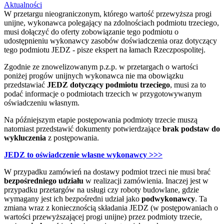
Aktualności
W przetargu nieograniczonym, którego wartość przewyższa progi
unijne, wykonawca polegający na zdolnościach podmiotu trzeciego,
musi dołączyć do oferty zobowiązanie tego podmiotu o
udostępnieniu wykonawcy zasobów doświadczenia oraz dotyczący
tego podmiotu JEDZ - pisze ekspert na łamach Rzeczpospolitej.
Zgodnie ze znowelizowanym p.z.p. w przetargach o wartości
poniżej progów unijnych wykonawca nie ma obowiązku
przedstawiać
JEDZ dotyczący podmiotu trzeciego
, musi za to
podać informacje o podmiotach trzecich w przygotowywanym
oświadczeniu własnym.
Na późniejszym etapie postępowania podmioty trzecie muszą
natomiast przedstawić dokumenty potwierdzające
brak podstaw do
wykluczenia
z postępowania.
JEDZ to oświadczenie własne wykonawcy >>>
W przypadku zamówień na dostawy podmiot trzeci nie musi brać
bezpośredniego udziału
w realizacji zamówienia. Inaczej jest w
przypadku przetargów na usługi czy roboty budowlane, gdzie
wymagany jest ich bezpośredni udział jako
podwykonawcy
. Ta
zmiana wraz z koniecznością składania JEDZ (w postępowaniach o
wartości przewyższającej progi unijne) przez podmioty trzecie,