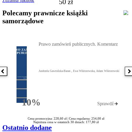
50 zł
Zuzanna Jakubik
Polecamy prawnicze książki
samorządowe
Przejdź do: Prawo zamówień publicznych. Komentarz, Andrzela G
Prawo zamówień publicznych. Komentarz
Andrzela Gawrońska-Baran , Ewa Wiktorowska, Adam Wiktorowski
Poprzednia książka
N
10%
Sprawdź
Rabatu
Cena promocyjna: 228,60 zł |
Cena regularna: 254,00 zł
Najniższa cena w ostatnich 30 dniach: 177,80 zł
Ostatnio dodane