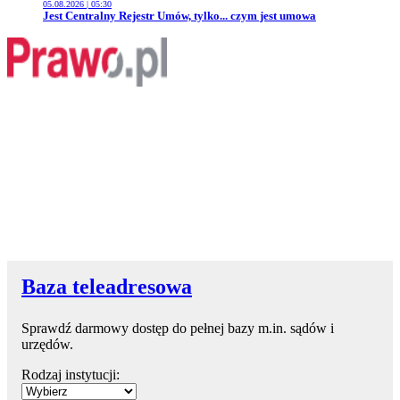
05.08.2026 | 05:30
Przejdź do artykułu:
Jest Centralny Rejestr Umów, tylko... czym jest umowa
Baza teleadresowa
Sprawdź darmowy dostęp do pełnej bazy m.in. sądów i
urzędów.
Rodzaj instytucji: