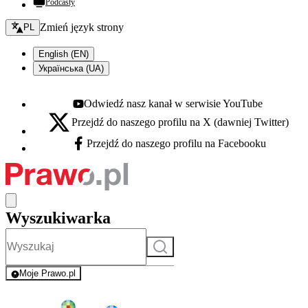
Podcasty
Zmień język - bieżący:
Zmień język strony
PL
English (EN)
Українська (UA)
Odwiedź nasz kanał w serwisie YouTube
Youtube - otwiera się w nowej karcie
Przejdź do naszego profilu na X (dawniej Twitter)
X - otwiera się w nowej karcie
Przejdź do naszego profilu na Facebooku
Facebook - otwiera się w nowej karcie
Wyszukiwarka
Szukaj
Moje Prawo.pl
- rejestracja i logowanie do serwisu