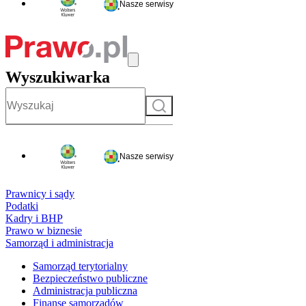
Nasze serwisy
Wyszukiwarka
Szukaj
Nasze serwisy
Prawnicy i sądy
Podatki
Kadry i BHP
Prawo w biznesie
Samorząd i administracja
Samorząd terytorialny
Bezpieczeństwo publiczne
Administracja publiczna
Finanse samorządów