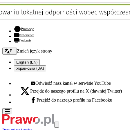
- otwiera się w nowej karcie
Promocje
Newsletter
Podcasty
Zmień język - bieżący:
Zmień język strony
PL
English (EN)
Українська (UA)
Odwiedź nasz kanał w serwisie YouTube
Youtube - otwiera się w nowej karcie
Przejdź do naszego profilu na X (dawniej Twitter)
X - otwiera się w nowej karcie
Przejdź do naszego profilu na Facebooku
Facebook - otwiera się w nowej karcie