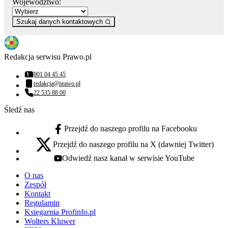
Województwo:
Szukaj danych kontaktowych
Redakcja serwisu Prawo.pl
801 04 45 45
Numer telefonu:
redakcja@prawo.pl
Adres email:
22 535 88 00
Numer telefonu:
Śledź nas
Przejdź do naszego profilu na Facebooku
facebook - otwiera się w nowej karcie
Przejdź do naszego profilu na X (dawniej Twitter)
x - otwiera się w nowej karcie
Odwiedź nasz kanał w serwisie YouTube
youtube - otwiera się w nowej karcie
O nas
Zespół
Kontakt
Regulamin
Księgarnia Profinfo.pl
Wolters Kluwer