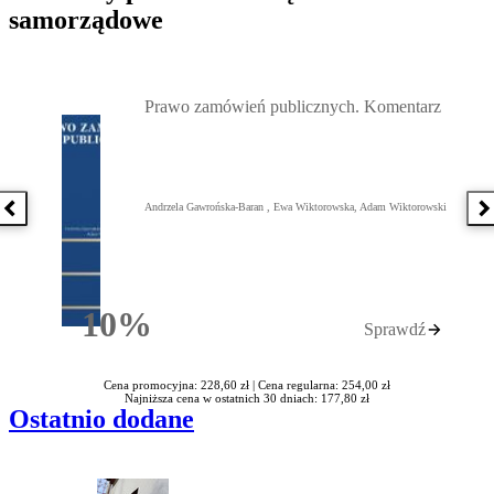
samorządowe
Przejdź do: Prawo zamówień publicznych. Komentarz, Andrzela G
Prawo zamówień publicznych. Komentarz
Andrzela Gawrońska-Baran , Ewa Wiktorowska, Adam Wiktorowski
Poprzednia książka
N
10%
Sprawdź
Rabatu
Cena promocyjna: 228,60 zł |
Cena regularna: 254,00 zł
Najniższa cena w ostatnich 30 dniach: 177,80 zł
Ostatnio dodane