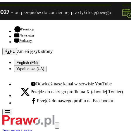
- otwiera się w nowej karcie
Promocje
Newsletter
Podcasty
Zmień język - bieżący:
Zmień język strony
PL
English (EN)
Українська (UA)
Odwiedź nasz kanał w serwisie YouTube
Youtube - otwiera się w nowej karcie
Przejdź do naszego profilu na X (dawniej Twitter)
X - otwiera się w nowej karcie
Przejdź do naszego profilu na Facebooku
Facebook - otwiera się w nowej karcie