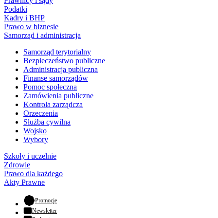
Prawnicy i sądy
Podatki
Kadry i BHP
Prawo w biznesie
Samorząd i administracja
Samorząd terytorialny
Bezpieczeństwo publiczne
Administracja publiczna
Finanse samorządów
Pomoc społeczna
Zamówienia publiczne
Kontrola zarządcza
Orzeczenia
Służba cywilna
Wojsko
Wybory
Szkoły i uczelnie
Zdrowie
Prawo dla każdego
Akty Prawne
- otwiera się w nowej karcie
Promocje
Newsletter