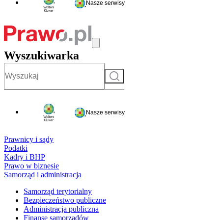
Nasze serwisy
Wyszukiwarka
Szukaj
Nasze serwisy
Prawnicy i sądy
Podatki
Kadry i BHP
Prawo w biznesie
Samorząd i administracja
Samorząd terytorialny
Bezpieczeństwo publiczne
Administracja publiczna
Finanse samorządów