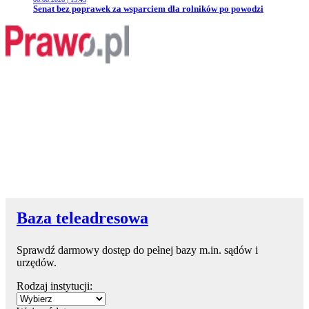
Przejdź do artykułu:
Senat bez poprawek za wsparciem dla rolników po powodzi
Baza teleadresowa
Sprawdź darmowy dostęp do pełnej bazy m.in. sądów i
urzędów.
Rodzaj instytucji: