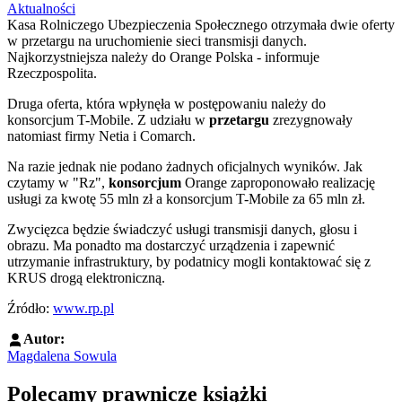
Aktualności
Kasa Rolniczego Ubezpieczenia Społecznego otrzymała dwie oferty
w przetargu na uruchomienie sieci transmisji danych.
Najkorzystniejsza należy do Orange Polska - informuje
Rzeczpospolita.
Druga oferta, która wpłynęła w postępowaniu należy do
konsorcjum T-Mobile. Z udziału w
przetargu
zrezygnowały
natomiast firmy Netia i Comarch.
Na razie jednak nie podano żadnych oficjalnych wyników. Jak
czytamy w "Rz",
konsorcjum
Orange zaproponowało realizację
usługi za kwotę 55 mln zł a konsorcjum T-Mobile za 65 mln zł.
Zwycięzca będzie świadczyć usługi transmisji danych, głosu i
obrazu. Ma ponadto ma dostarczyć urządzenia i zapewnić
utrzymanie infrastruktury, by podatnicy mogli kontaktować się z
KRUS drogą elektroniczną.
Źródło:
www.rp.pl
Autor:
Magdalena Sowula
Polecamy prawnicze książki