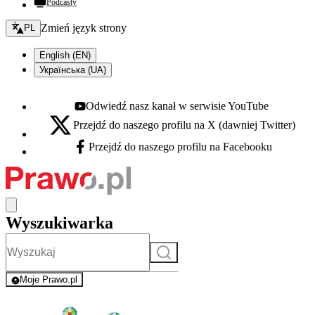
Podcasty
Zmień język - bieżący:
Zmień język strony
PL
English (EN)
Українська (UA)
Odwiedź nasz kanał w serwisie YouTube
Youtube - otwiera się w nowej karcie
Przejdź do naszego profilu na X (dawniej Twitter)
X - otwiera się w nowej karcie
Przejdź do naszego profilu na Facebooku
Facebook - otwiera się w nowej karcie
Wyszukiwarka
Szukaj
Moje Prawo.pl
- rejestracja i logowanie do serwisu