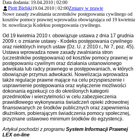
Data dodania: 19.04.2010 | 02:00
Piotr Bielski
19.04.2010 | 02:00
Zmiany w prawie
Nowe zasady zwalniania uczestników postępowania cywilnego od
kosztów pomocy prawnej wprowadza obowiązująca od 19 kwietnia
br. nowelizacja Kodeksu postępowania cywilnego.
Od 19 kwietnia 2010 r. obowiązuje ustawa z dnia 17 grudnia
2009 r. o zmianie ustawy - Kodeks postępowania cywilnego
oraz niektórych innych ustaw (Dz. U. z 2010 r., Nr 7, poz. 45).
Ustawa wprowadza nowe zasady zwalniania stron
(uczestników postępowania) od kosztów pomocy prawnej w
postępowaniu cywilnym oraz działania ustanowionego
adwokata lub radcy prawnego w postępowaniach, w których
obowiązuje przymus adwokacki. Nowelizacja wprowadza
także regulacje prawne mające na celu przyspieszenie i
usprawnienie postępowania oraz wyłączenie możliwości
dokonania egzekucji co do określonych kategorii
przedmiotów i wierzytelności w celu zabezpieczenia
prawidłowego wykonywania świadczeń opieki zdrowotnej
finansowanych ze środków publicznych oraz zapewnienia
dłużnikom, pobierającym świadczenia pomocy społecznej,
przyznane ustawowo minimum środków do egzystencji.
Artykuł pochodzi z programu
System Informacji Prawnej
LEX on-line