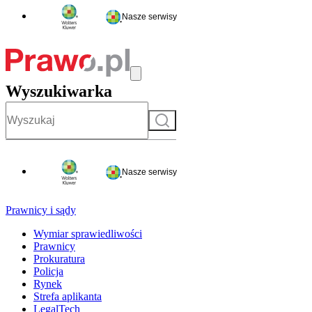
Nasze serwisy
Wyszukiwarka
Szukaj
Nasze serwisy
Prawnicy i sądy
Wymiar sprawiedliwości
Prawnicy
Prokuratura
Policja
Rynek
Strefa aplikanta
LegalTech