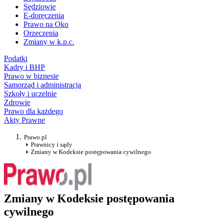
Sędziowie
E-doręczenia
Prawo na Oko
Orzeczenia
Zmiany w k.p.c.
Podatki
Kadry i BHP
Prawo w biznesie
Samorząd i administracja
Szkoły i uczelnie
Zdrowie
Prawo dla każdego
Akty Prawne
Prawo.pl
Prawnicy i sądy
Zmiany w Kodeksie postępowania cywilnego
Zmiany w Kodeksie postępowania
cywilnego