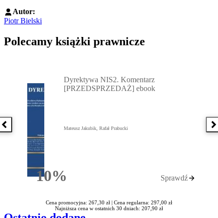
Autor:
Piotr Bielski
Polecamy książki prawnicze
Przejdź do: Dyrektywa NIS2. Komentarz [PRZEDSPRZEDAŻ] ebook,
Dyrektywa NIS2. Komentarz
[PRZEDSPRZEDAŻ] ebook
Poprzednia książka
N
Mateusz Jakubik, Rafał Prabucki
10%
Sprawdź
Rabatu
Cena promocyjna: 267,30 zł |
Cena regularna: 297,00 zł
Najniższa cena w ostatnich 30 dniach: 207,90 zł
Ostatnio dodane