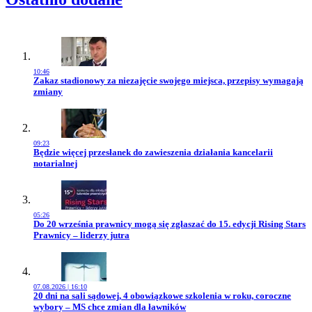
10:46
Przejdź do artykułu:
Zakaz stadionowy za niezajęcie swojego miejsca, przepisy wymagają
zmiany
09:23
Przejdź do artykułu:
Będzie więcej przesłanek do zawieszenia działania kancelarii
notarialnej
05:26
Przejdź do artykułu:
Do 20 września prawnicy mogą się zgłaszać do 15. edycji Rising Stars
Prawnicy – liderzy jutra
07.08.2026 | 16:10
Przejdź do artykułu:
20 dni na sali sądowej, 4 obowiązkowe szkolenia w roku, coroczne
wybory – MS chce zmian dla ławników