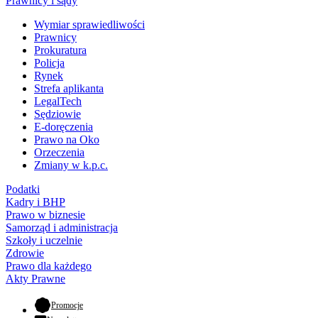
Prawnicy i sądy
Wymiar sprawiedliwości
Prawnicy
Prokuratura
Policja
Rynek
Strefa aplikanta
LegalTech
Sędziowie
E-doręczenia
Prawo na Oko
Orzeczenia
Zmiany w k.p.c.
Podatki
Kadry i BHP
Prawo w biznesie
Samorząd i administracja
Szkoły i uczelnie
Zdrowie
Prawo dla każdego
Akty Prawne
- otwiera się w nowej karcie
Promocje