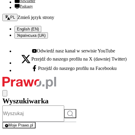
Newsletter
Podcasty
Zmień język - bieżący:
Zmień język strony
PL
English (EN)
Українська (UA)
Odwiedź nasz kanał w serwisie YouTube
Youtube - otwiera się w nowej karcie
Przejdź do naszego profilu na X (dawniej Twitter)
X - otwiera się w nowej karcie
Przejdź do naszego profilu na Facebooku
Facebook - otwiera się w nowej karcie
Wyszukiwarka
Szukaj
Moje Prawo.pl
- rejestracja i logowanie do serwisu