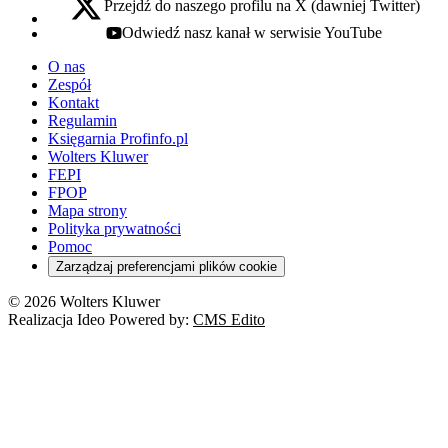
Przejdź do naszego profilu na X (dawniej Twitter)
x - otwiera się w nowej karcie
Odwiedź nasz kanał w serwisie YouTube
youtube - otwiera się w nowej karcie
O nas
Zespół
Kontakt
Regulamin
Księgarnia Profinfo.pl
Wolters Kluwer
FEPI
FPOP
Mapa strony
Polityka prywatności
Pomoc
Zarządzaj preferencjami plików cookie
© 2026 Wolters Kluwer
Realizacja Ideo Powered by:
CMS Edito