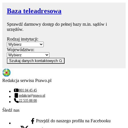
Baza teleadresowa
Sprawdź darmowy dostęp do pełnej bazy m.in. sądów i
urzędów.
Rodzaj instytucji:
Województwo:
Szukaj danych kontaktowych
Redakcja serwisu Prawo.pl
801 04 45 45
Numer telefonu:
redakcja@prawo.pl
Adres email:
22 535 88 00
Numer telefonu:
Śledź nas
Przejdź do naszego profilu na Facebooku
facebook - otwiera się w nowej karcie