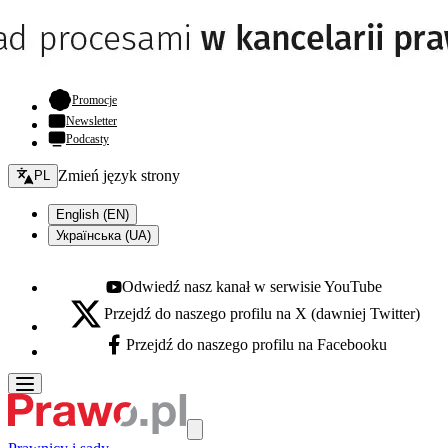
- otwiera się w nowej karcie
Promocje
Newsletter
Podcasty
Zmień język - bieżący:
Zmień język strony
PL
English (EN)
Українська (UA)
Odwiedź nasz kanał w serwisie YouTube
Youtube - otwiera się w nowej karcie
Przejdź do naszego profilu na X (dawniej Twitter)
X - otwiera się w nowej karcie
Przejdź do naszego profilu na Facebooku
Facebook - otwiera się w nowej karcie