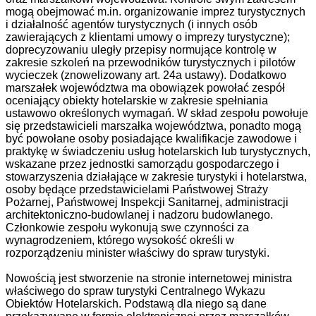
mogą obejmować m.in. organizowanie imprez turystycznych
i działalność agentów turystycznych (i innych osób
zawierających z klientami umowy o imprezy turystyczne);
doprecyzowaniu uległy przepisy normujące kontrolę w
zakresie szkoleń na przewodników turystycznych i pilotów
wycieczek (znowelizowany art. 24a ustawy). Dodatkowo
marszałek województwa ma obowiązek powołać zespół
oceniający obiekty hotelarskie w zakresie spełniania
ustawowo określonych wymagań. W skład zespołu powołuje
się przedstawicieli marszałka województwa, ponadto mogą
być powołane osoby posiadające kwalifikacje zawodowe i
praktykę w świadczeniu usług hotelarskich lub turystycznych,
wskazane przez jednostki samorządu gospodarczego i
stowarzyszenia działające w zakresie turystyki i hotelarstwa,
osoby będące przedstawicielami Państwowej Straży
Pożarnej, Państwowej Inspekcji Sanitarnej, administracji
architektoniczno-budowlanej i nadzoru budowlanego.
Członkowie zespołu wykonują swe czynności za
wynagrodzeniem, którego wysokość określi w
rozporządzeniu minister właściwy do spraw turystyki.
Nowością jest stworzenie na stronie internetowej ministra
właściwego do spraw turystyki Centralnego Wykazu
Obiektów Hotelarskich. Podstawą dla niego są dane