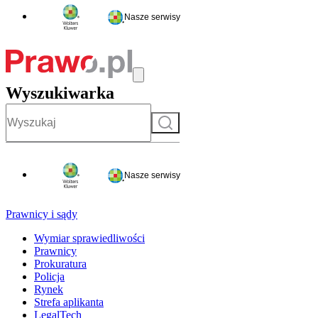
Nasze serwisy
Wyszukiwarka
Szukaj
Nasze serwisy
Prawnicy i sądy
Wymiar sprawiedliwości
Prawnicy
Prokuratura
Policja
Rynek
Strefa aplikanta
LegalTech