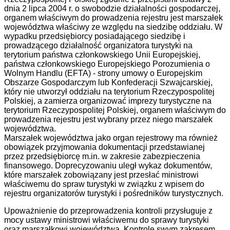
dnia 2 lipca 2004 r. o swobodzie działalności gospodarczej,
organem właściwym do prowadzenia rejestru jest marszałek
województwa właściwy ze względu na siedzibę oddziału. W
wypadku przedsiębiorcy posiadającego siedzibę i
prowadzącego działalność organizatora turystyki na
terytorium państwa członkowskiego Unii Europejskiej,
państwa członkowskiego Europejskiego Porozumienia o
Wolnym Handlu (EFTA) - strony umowy o Europejskim
Obszarze Gospodarczym lub Konfederacji Szwajcarskiej,
który nie utworzył oddziału na terytorium Rzeczypospolitej
Polskiej, a zamierza organizować imprezy turystyczne na
terytorium Rzeczypospolitej Polskiej, organem właściwym do
prowadzenia rejestru jest wybrany przez niego marszałek
województwa.
Marszałek województwa jako organ rejestrowy ma również
obowiązek przyjmowania dokumentacji przedstawianej
przez przedsiębiorcę m.in. w zakresie zabezpieczenia
finansowego. Doprecyzowaniu uległ wykaz dokumentów,
które marszałek zobowiązany jest przesłać ministrowi
właściwemu do spraw turystyki w związku z wpisem do
rejestru organizatorów turystyki i pośredników turystycznych.
Upoważnienie do przeprowadzenia kontroli przysługuje z
mocy ustawy ministrowi właściwemu do sprawy turystyki
oraz marszałkowi województwa. Kontrole swym zakresem