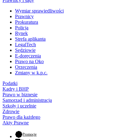
Prawnicy i sądy
Wymiar sprawiedliwości
Prawnicy
Prokuratura
Policja
Rynek
Strefa aplikanta
LegalTech
Sędziowie
E-doręczenia
Prawo na Oko
Orzeczenia
Zmiany w k.p.c.
Podatki
Kadry i BHP
Prawo w biznesie
Samorząd i administracja
Szkoły i uczelnie
Zdrowie
Prawo dla każdego
Akty Prawne
- otwiera się w nowej karcie
Promocje