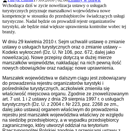
Wchodząca dziś w zycie nowelizacja ustawy o usługach
turystycznych przyznaje marszałkowi województwa nowe
kompetencje w stosunku do przedsiębiorców świadczących usługi
turystyczne. Nadal będzie on prowadził rejestr organizatorów
turystyki, ale będzie miał większe uprawnienia kontrolne wobec tej
branży.
W dniu 29 kwietnia 2010 r. Sejm uchwalił ustawę o zmianie
ustawy o usługach turystycznych oraz o zmianie ustawy –
Kodeks wykroczeń (Dz. U. Nr 106, poz. 672, dalej jako
nowelizacja). Nowe przepisy dotyczą w dużej mierze
marszałków województw, nakładając na nich pewną ilość
nowych obowiązków oraz nadając nowe uprawnienia.
Marszałek województwa w dalszym ciągu jest zobowiązany
do prowadzenia rejestru organizatorów turystyki i
pośredników turystycznych, aczkolwiek zmieniła się
właściwość miejscowa organu. Zgodnie ze znowelizowanym
art. 7 ust. 1 i 2 ustawy z dnia 29 sierpnia 1997 r. o usługach
turystycznych (Dz. U. z 2004 r. Nr 223, poz. 2268 ze zm.,
dalej jako ustawa) organem właściwym do prowadzenia
rejestru jest marszałek województwa właściwy ze względu
na siedzibę przedsiębiorcy, a w wypadku przedsiębiorcy
zagranicznego, który utworzył oddział na terytorium
Rzeczypospolitej Polskiej zgodnie z przepisami ustawy z