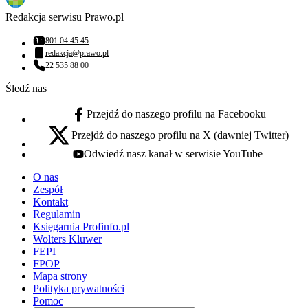
Redakcja serwisu Prawo.pl
801 04 45 45
Numer telefonu:
redakcja@prawo.pl
Adres email:
22 535 88 00
Numer telefonu:
Śledź nas
Przejdź do naszego profilu na Facebooku
facebook - otwiera się w nowej karcie
Przejdź do naszego profilu na X (dawniej Twitter)
x - otwiera się w nowej karcie
Odwiedź nasz kanał w serwisie YouTube
youtube - otwiera się w nowej karcie
O nas
Zespół
Kontakt
Regulamin
Księgarnia Profinfo.pl
Wolters Kluwer
FEPI
FPOP
Mapa strony
Polityka prywatności
Pomoc