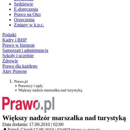
Sędziowie
E-doręczenia
Prawo na Oko
Orzeczenia
Zmiany w k.p.c.
Podatki
Kadry i BHP
Prawo w biznesie
Samorząd i administracja
Szkoły i uczelnie
Zdrowie
Prawo dla każdego
Akty Prawne
Prawo.pl
Prawnicy i sądy
Większy nadzór marszałka nad turystyką
Większy nadzór marszałka nad turystyką
Data dodania: 17.09.2010 | 02:00
Patryk Ciurak
17.09.2010 | 02:00
Zmiany w prawie