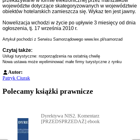
przekazywane w formie elektronicznej przez marszałków
województw dotyczące skategoryzowanych w województwie
obiektów hotelarskich zamieszcza się. Wykaz ten jest jawny.
Nowelizacja wchodzi w życie po upływie 3 miesięcy od dnia
ogłoszenia, tj. 17 września 2010 r.
Artykuł pochodzi z Serwisu Samorządowego www.lex.pl/samorzad
Czytaj także:
Usługi turystyczne: rozporządzenia na ostatnią chwilę
Nowa ustawa może wyeliminować małe firmy turystyczne z rynku
Autor:
Patryk Ciurak
Polecamy książki prawnicze
Przejdź do: Dyrektywa NIS2. Komentarz [PRZEDSPRZEDAŻ] ebook,
Dyrektywa NIS2. Komentarz
[PRZEDSPRZEDAŻ] ebook