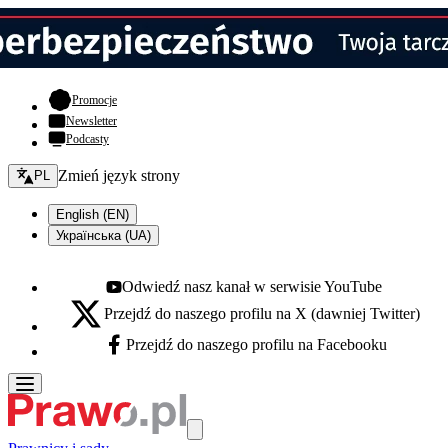
- otwiera się w nowej karcie
Promocje
Newsletter
Podcasty
Zmień język - bieżący:
Zmień język strony
PL
English (EN)
Українська (UA)
Odwiedź nasz kanał w serwisie YouTube
Youtube - otwiera się w nowej karcie
Przejdź do naszego profilu na X (dawniej Twitter)
X - otwiera się w nowej karcie
Przejdź do naszego profilu na Facebooku
Facebook - otwiera się w nowej karcie