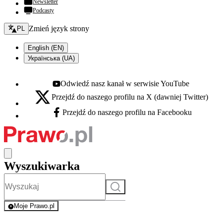
Newsletter
Podcasty
Zmień język - bieżący:
Zmień język strony
PL
English (EN)
Українська (UA)
Odwiedź nasz kanał w serwisie YouTube
Youtube - otwiera się w nowej karcie
Przejdź do naszego profilu na X (dawniej Twitter)
X - otwiera się w nowej karcie
Przejdź do naszego profilu na Facebooku
Facebook - otwiera się w nowej karcie
Wyszukiwarka
Szukaj
Moje Prawo.pl
- rejestracja i logowanie do serwisu