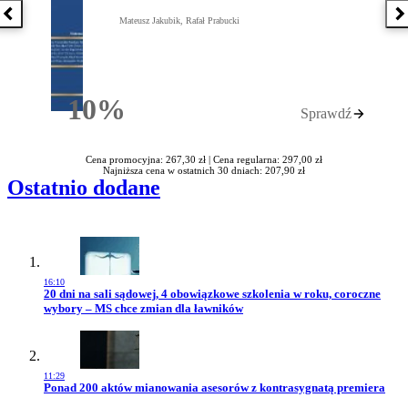
Poprzednia książka
N
Mateusz Jakubik, Rafał Prabucki
10%
Sprawdź
Rabatu
Cena promocyjna: 267,30 zł |
Cena regularna: 297,00 zł
Najniższa cena w ostatnich 30 dniach: 207,90 zł
Ostatnio dodane
16:10
Przejdź do artykułu:
20 dni na sali sądowej, 4 obowiązkowe szkolenia w roku, coroczne
wybory – MS chce zmian dla ławników
11:29
Przejdź do artykułu:
Ponad 200 aktów mianowania asesorów z kontrasygnatą premiera