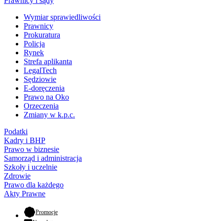
Prawnicy i sądy
Wymiar sprawiedliwości
Prawnicy
Prokuratura
Policja
Rynek
Strefa aplikanta
LegalTech
Sędziowie
E-doręczenia
Prawo na Oko
Orzeczenia
Zmiany w k.p.c.
Podatki
Kadry i BHP
Prawo w biznesie
Samorząd i administracja
Szkoły i uczelnie
Zdrowie
Prawo dla każdego
Akty Prawne
- otwiera się w nowej karcie
Promocje