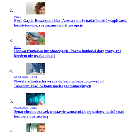
05:21
Przejdź do artykułu:
Prof. Gajda-Roszczynialska: Asesura może nadal budzić wątpliwości
konstytucyjne, rozważamy możliwe opcje
05:21
Przejdź do artykułu:
Ustawa frankowa już obowiązuje. Pozew bankowi doręczony, rat
kredytu nie trzeba płacić
06.08.2026 | 16:24
Przejdź do artykułu:
Nowela adwokacka wraca do Sejmu, Senat przywrócił
"akademików" w komisjach egzaminacyjnych
06.08.2026 | 16:15
Przejdź do artykułu:
Senat chce poprawek w ustawie wzmacniającej sądowy nadzór nad
kontrolą operacyjną