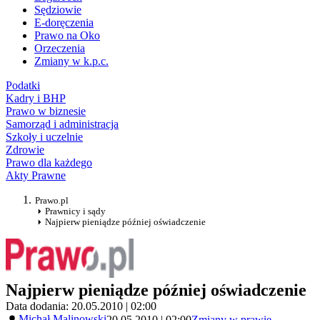
Sędziowie
E-doręczenia
Prawo na Oko
Orzeczenia
Zmiany w k.p.c.
Podatki
Kadry i BHP
Prawo w biznesie
Samorząd i administracja
Szkoły i uczelnie
Zdrowie
Prawo dla każdego
Akty Prawne
Prawo.pl
Prawnicy i sądy
Najpierw pieniądze później oświadczenie
Najpierw pieniądze później oświadczenie
Data dodania: 20.05.2010 | 02:00
Michał Malinowski
20.05.2010 | 02:00
Zmiany w prawie