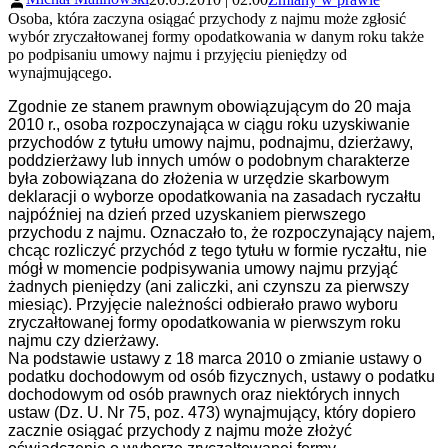
Osoba, która zaczyna osiągać przychody z najmu może zgłosić
wybór zryczałtowanej formy opodatkowania w danym roku także
po podpisaniu umowy najmu i przyjęciu pieniędzy od
wynajmującego.
Zgodnie ze stanem prawnym obowiązującym do 20 maja
2010 r., osoba rozpoczynająca w ciągu roku uzyskiwanie
przychodów z tytułu umowy najmu, podnajmu, dzierżawy,
poddzierżawy lub innych umów o podobnym charakterze
była zobowiązana do złożenia w urzędzie skarbowym
deklaracji o wyborze opodatkowania na zasadach ryczałtu
najpóźniej na dzień przed uzyskaniem pierwszego
przychodu z najmu. Oznaczało to, że rozpoczynający najem,
chcąc rozliczyć przychód z tego tytułu w formie ryczałtu, nie
mógł w momencie podpisywania umowy najmu przyjąć
żadnych pieniędzy (ani zaliczki, ani czynszu za pierwszy
miesiąc). Przyjęcie należności odbierało prawo wyboru
zryczałtowanej formy opodatkowania w pierwszym roku
najmu czy dzierżawy.
Na podstawie ustawy z 18 marca 2010 o zmianie ustawy o
podatku dochodowym od osób fizycznych, ustawy o podatku
dochodowym od osób prawnych oraz niektórych innych
ustaw (Dz. U. Nr 75, poz. 473) wynajmujący, który dopiero
zacznie osiągać przychody z najmu może złożyć