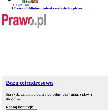
06.08.2026 | 08:01
Przejdź do artykułu:
I Prezes SN: Minister podważa zaufanie do sędziów
Baza teleadresowa
Sprawdź darmowy dostęp do pełnej bazy m.in. sądów i
urzędów.
Rodzaj instytucji: