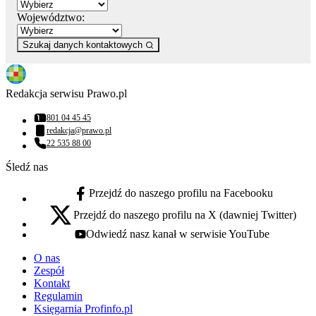
Województwo:
Szukaj danych kontaktowych
Redakcja serwisu Prawo.pl
801 04 45 45
Numer telefonu:
redakcja@prawo.pl
Adres email:
22 535 88 00
Numer telefonu:
Śledź nas
Przejdź do naszego profilu na Facebooku
facebook - otwiera się w nowej karcie
Przejdź do naszego profilu na X (dawniej Twitter)
x - otwiera się w nowej karcie
Odwiedź nasz kanał w serwisie YouTube
youtube - otwiera się w nowej karcie
O nas
Zespół
Kontakt
Regulamin
Księgarnia Profinfo.pl