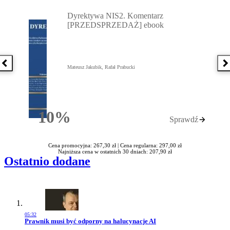
Przejdź do: Dyrektywa NIS2. Komentarz [PRZEDSPRZEDAŻ] ebook,
Dyrektywa NIS2. Komentarz
[PRZEDSPRZEDAŻ] ebook
Poprzednia książka
N
Mateusz Jakubik, Rafał Prabucki
10%
Sprawdź
Rabatu
Cena promocyjna: 267,30 zł |
Cena regularna: 297,00 zł
Najniższa cena w ostatnich 30 dniach: 207,90 zł
Ostatnio dodane
05:32
Przejdź do artykułu:
Prawnik musi być odporny na halucynacje AI