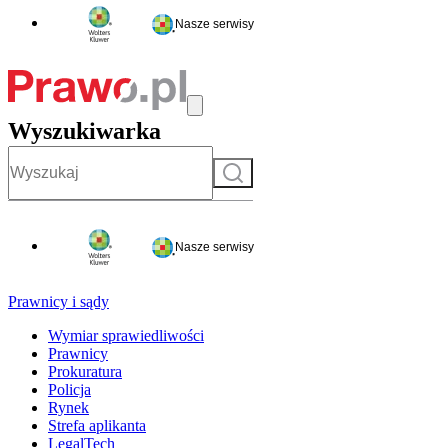
Nasze serwisy
Wyszukiwarka
Szukaj
Nasze serwisy
Prawnicy i sądy
Wymiar sprawiedliwości
Prawnicy
Prokuratura
Policja
Rynek
Strefa aplikanta
LegalTech