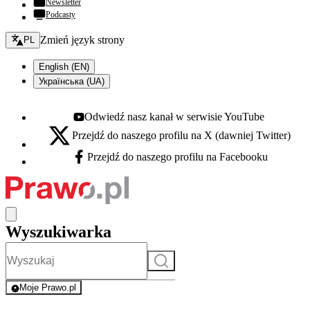
Newsletter
Podcasty
Zmień język - bieżący:
Zmień język strony
PL
English (EN)
Українська (UA)
Odwiedź nasz kanał w serwisie YouTube
Youtube - otwiera się w nowej karcie
Przejdź do naszego profilu na X (dawniej Twitter)
X - otwiera się w nowej karcie
Przejdź do naszego profilu na Facebooku
Facebook - otwiera się w nowej karcie
Wyszukiwarka
Szukaj
Moje Prawo.pl
- rejestracja i logowanie do serwisu