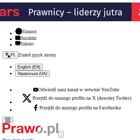
- otwiera się w nowej karcie
Promocje
Newsletter
Podcasty
Zmień język - bieżący:
Zmień język strony
PL
English (EN)
Українська (UA)
Odwiedź nasz kanał w serwisie YouTube
Youtube - otwiera się w nowej karcie
Przejdź do naszego profilu na X (dawniej Twitter)
X - otwiera się w nowej karcie
Przejdź do naszego profilu na Facebooku
Facebook - otwiera się w nowej karcie