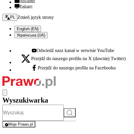
Newsletter
Podcasty
Zmień język - bieżący:
Zmień język strony
PL
English (EN)
Українська (UA)
Odwiedź nasz kanał w serwisie YouTube
Youtube - otwiera się w nowej karcie
Przejdź do naszego profilu na X (dawniej Twitter)
X - otwiera się w nowej karcie
Przejdź do naszego profilu na Facebooku
Facebook - otwiera się w nowej karcie
Wyszukiwarka
Szukaj
Moje Prawo.pl
- rejestracja i logowanie do serwisu