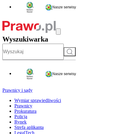
Nasze serwisy
Wyszukiwarka
Szukaj
Nasze serwisy
Prawnicy i sądy
Wymiar sprawiedliwości
Prawnicy
Prokuratura
Policja
Rynek
Strefa aplikanta
LegalTech