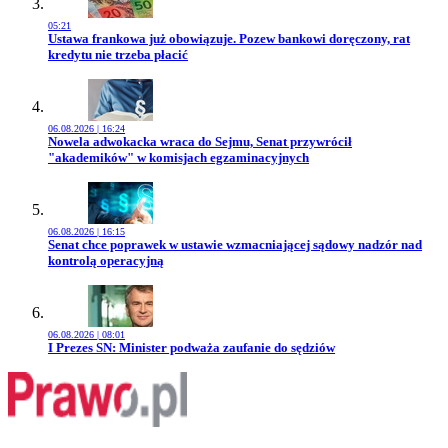
05:21
Przejdź do artykułu:
Ustawa frankowa już obowiązuje. Pozew bankowi doręczony, rat
kredytu nie trzeba płacić
06.08.2026 | 16:24
Przejdź do artykułu:
Nowela adwokacka wraca do Sejmu, Senat przywrócił
"akademików" w komisjach egzaminacyjnych
06.08.2026 | 16:15
Przejdź do artykułu:
Senat chce poprawek w ustawie wzmacniającej sądowy nadzór nad
kontrolą operacyjną
06.08.2026 | 08:01
Przejdź do artykułu:
I Prezes SN: Minister podważa zaufanie do sędziów