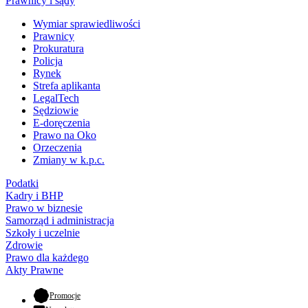
Prawnicy i sądy
Wymiar sprawiedliwości
Prawnicy
Prokuratura
Policja
Rynek
Strefa aplikanta
LegalTech
Sędziowie
E-doręczenia
Prawo na Oko
Orzeczenia
Zmiany w k.p.c.
Podatki
Kadry i BHP
Prawo w biznesie
Samorząd i administracja
Szkoły i uczelnie
Zdrowie
Prawo dla każdego
Akty Prawne
- otwiera się w nowej karcie
Promocje