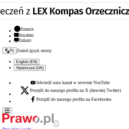
- otwiera się w nowej karcie
Promocje
Newsletter
Podcasty
Zmień język - bieżący:
Zmień język strony
PL
English (EN)
Українська (UA)
Odwiedź nasz kanał w serwisie YouTube
Youtube - otwiera się w nowej karcie
Przejdź do naszego profilu na X (dawniej Twitter)
X - otwiera się w nowej karcie
Przejdź do naszego profilu na Facebooku
Facebook - otwiera się w nowej karcie