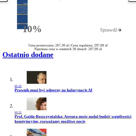
10%
Sprawdź
Rabatu
Cena promocyjna: 267,30 zł |
Cena regularna: 297,00 zł
Najniższa cena w ostatnich 30 dniach: 207,90 zł
Ostatnio dodane
05:32
Przejdź do artykułu:
Prawnik musi być odporny na halucynacje AI
05:21
Przejdź do artykułu:
Prof. Gajda-Roszczynialska: Asesura może nadal budzić wątpliwości
konstytucyjne, rozważamy możliwe opcje