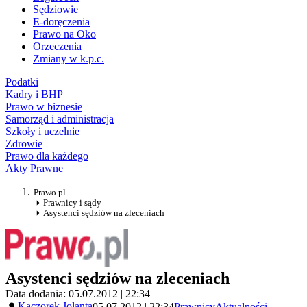
Sędziowie
E-doręczenia
Prawo na Oko
Orzeczenia
Zmiany w k.p.c.
Podatki
Kadry i BHP
Prawo w biznesie
Samorząd i administracja
Szkoły i uczelnie
Zdrowie
Prawo dla każdego
Akty Prawne
Prawo.pl
Prawnicy i sądy
Asystenci sędziów na zleceniach
Asystenci sędziów na zleceniach
Data dodania: 05.07.2012 | 22:34
Kaczorek Jolanta
05.07.2012 | 22:34
Prawnicy
Aktualności