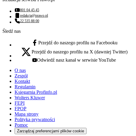
801 04 45 45
Numer telefonu:
redakcja@prawo.pl
Adres email:
22 535 88 00
Numer telefonu:
Śledź nas
Przejdź do naszego profilu na Facebooku
facebook - otwiera się w nowej karcie
Przejdź do naszego profilu na X (dawniej Twitter)
x - otwiera się w nowej karcie
Odwiedź nasz kanał w serwisie YouTube
youtube - otwiera się w nowej karcie
O nas
Zespół
Kontakt
Regulamin
Księgarnia Profinfo.pl
Wolters Kluwer
FEPI
FPOP
Mapa strony
Polityka prywatności
Pomoc
Zarządzaj preferencjami plików cookie