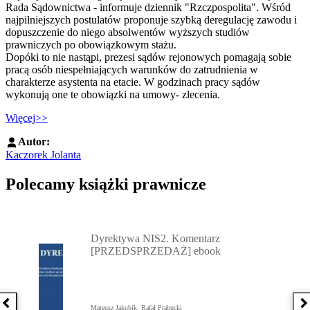
Rada Sądownictwa - informuje dziennik "Rzczpospolita". Wśród
najpilniejszych postulatów proponuje szybką deregulację zawodu i
dopuszczenie do niego absolwentów wyższych studiów
prawniczych po obowiązkowym stażu.
Dopóki to nie nastąpi, prezesi sądów rejonowych pomagają sobie
pracą osób niespełniających warunków do zatrudnienia w
charakterze asystenta na etacie. W godzinach pracy sądów
wykonują one te obowiązki na umowy- zlecenia.
Więcej>>
Autor:
Kaczorek Jolanta
Polecamy książki prawnicze
Przejdź do: Dyrektywa NIS2. Komentarz [PRZEDSPRZEDAŻ] ebook,
Dyrektywa NIS2. Komentarz
[PRZEDSPRZEDAŻ] ebook
Poprzednia książka
N
Mateusz Jakubik, Rafał Prabucki