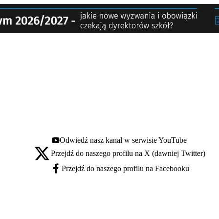
Odwiedź nasz kanał w serwisie YouTube
Youtube - otwiera się w nowej karcie
Przejdź do naszego profilu na X (dawniej Twitter)
X - otwiera się w nowej karcie
Przejdź do naszego profilu na Facebooku
Facebook - otwiera się w nowej karcie