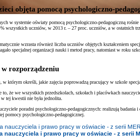
dzieci objęta pomocą psychologiczno-pedago
nych w systemie oświaty pomocą psychologiczno-pedagogiczną rośnie
% wszystkich uczniów, w 2013 r. – 27 proc. uczniów, a w ostatnich t
ematycznie wzrasta również liczba uczniów objętych kształceniem sp
gało specjalnej organizacji nauki i metod pracy, natomiast w roku szk
 w rozporządzeniu
 w którym określi, jakie zajęcia poprowadzą pracujący w szkole specjal
e to, że we wszystkich przedszkolach, szkołach i placówkach nauczyci
w tej kwestii nie była jednolita.
zyciele poradni psychologiczno-pedagogicznych: realizują badania i d
niej pomocy psychologiczno-pedagogicznej.
 nauczyciela i prawo pracy w oświacie - z seri