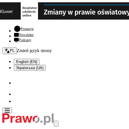
- otwiera się w nowej karcie
Promocje
Newsletter
Podcasty
Zmień język - bieżący:
Zmień język strony
PL
English (EN)
Українська (UA)