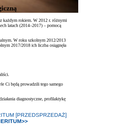
giczną
 z każdym rokiem. W 2012 r. różnymi
rzech latach (2014–2017) – pomocą
ecjalnym. W roku szkolnym 2012/2013
olnym 2017/2018 ich liczba osiągnęła
iści.
ele Ci będą prowadzili tego samego
ziałania diagnostyczne, profilaktykę
i MERITUM>>