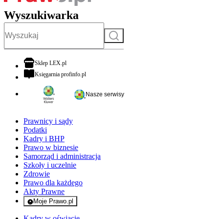
Wyszukiwarka
Szukaj
otwiera się w nowej karcie
Sklep LEX.pl
otwiera się w nowej karcie
Księgarnia profinfo.pl
Nasze serwisy
Prawnicy i sądy
Podatki
Kadry i BHP
Prawo w biznesie
Samorząd i administracja
Szkoły i uczelnie
Zdrowie
Prawo dla każdego
Akty Prawne
Moje Prawo.pl
- rejestracja i logowanie do serwisu
Kadry w oświacie