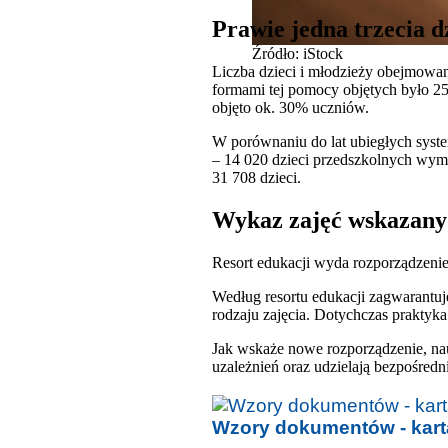
Prawie jedna trzecia 
Źródło: iStock
Liczba dzieci i młodzieży obejmowa
formami tej pomocy objętych było 25
objęto ok. 30% uczniów.
W porównaniu do lat ubiegłych syst
– 14 020 dzieci przedszkolnych wyma
31 708 dzieci.
Wykaz zajęć wskazany
Resort edukacji wyda rozporządzenie,
Według resortu edukacji zagwarantuj
rodzaju zajęcia. Dotychczas praktyka 
Jak wskaże nowe rozporządzenie, nauc
uzależnień oraz udzielają bezpośred
Wzory dokumentów - karta