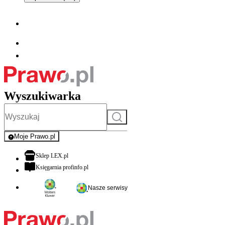
Wyszukiwarka
Szukaj
Moje Prawo.pl
- rejestracja i logowanie do serwisu
otwiera się w nowej karcie
Sklep LEX.pl
otwiera się w nowej karcie
Księgarnia profinfo.pl
Nasze serwisy