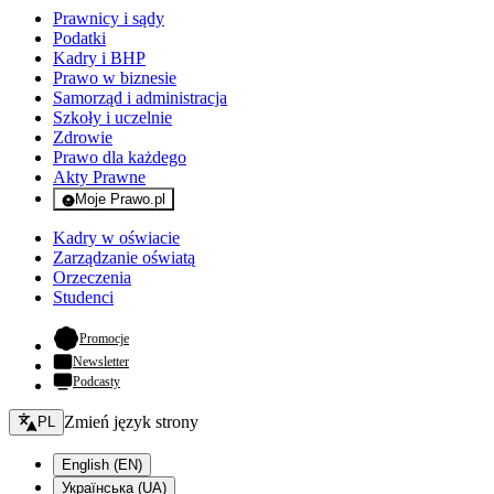
Prawnicy i sądy
Podatki
Kadry i BHP
Prawo w biznesie
Samorząd i administracja
Szkoły i uczelnie
Zdrowie
Prawo dla każdego
Akty Prawne
Moje Prawo.pl
- rejestracja i logowanie do serwisu
Kadry w oświacie
Zarządzanie oświatą
Orzeczenia
Studenci
- otwiera się w nowej karcie
Promocje
Newsletter
Podcasty
Zmień język - bieżący:
Zmień język strony
PL
English (EN)
Українська (UA)