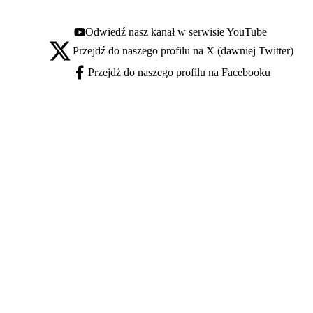
Odwiedź nasz kanał w serwisie YouTube
Youtube - otwiera się w nowej karcie
Przejdź do naszego profilu na X (dawniej Twitter)
X - otwiera się w nowej karcie
Przejdź do naszego profilu na Facebooku
Facebook - otwiera się w nowej karcie