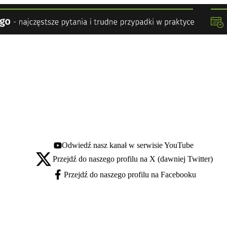
Odwiedź nasz kanał w serwisie YouTube
Youtube - otwiera się w nowej karcie
Przejdź do naszego profilu na X (dawniej Twitter)
X - otwiera się w nowej karcie
Przejdź do naszego profilu na Facebooku
Facebook - otwiera się w nowej karcie