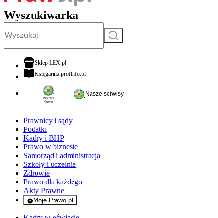
Wyszukiwarka
Szukaj
otwiera się w nowej karcie
Sklep LEX.pl
otwiera się w nowej karcie
Księgarnia profinfo.pl
Nasze serwisy
Prawnicy i sądy
Podatki
Kadry i BHP
Prawo w biznesie
Samorząd i administracja
Szkoły i uczelnie
Zdrowie
Prawo dla każdego
Akty Prawne
Moje Prawo.pl
- rejestracja i logowanie do serwisu
Kadry w oświacie