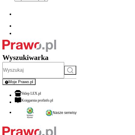
Wyszukiwarka
Szukaj
Moje Prawo.pl
- rejestracja i logowanie do serwisu
otwiera się w nowej karcie
Sklep LEX.pl
otwiera się w nowej karcie
Księgarnia profinfo.pl
Nasze serwisy