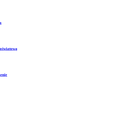
a
 oświatową
zenie