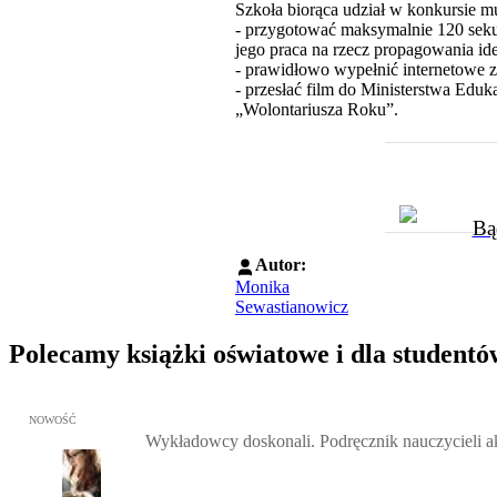
Szkoła biorąca udział w konkursie mu
- przygotować maksymalnie 120 seku
jego praca na rzecz propagowania ide
- prawidłowo wypełnić internetowe z
- przesłać film do Ministerstwa Edu
„Wolontariusza Roku”.
Bą
Autor:
Monika
Sewastianowicz
Polecamy książki oświatowe i dla studentó
Przejdź do: Wykładowcy doskonali. Podręcznik nauczycieli akadem
NOWOŚĆ
Wykładowcy doskonali. Podręcznik nauczycieli 