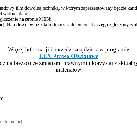
si:
ndowy film dowolną techniką, w którym zaprezentowany będzie kand
i wolontariatu;
głoszenie na stronie MEN;
kacji Narodowej wraz z krótkim uzasadnieniem, dlaczego zgłoszony wol
Więcej informacji i narzędzi znajdziesz w programie
LEX Prawo Oświatowe
dź na bieżąco ze zmianami prawnymi i korzystaj z aktualn
materiałów
w
ickich, Andrzej Rozmus - otwiera się w nowym oknie
akademickich