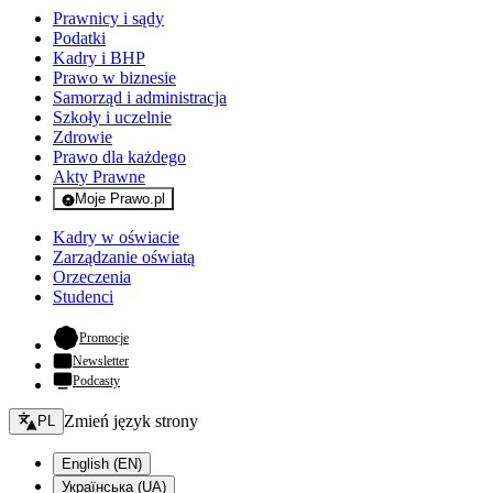
Prawnicy i sądy
Podatki
Kadry i BHP
Prawo w biznesie
Samorząd i administracja
Szkoły i uczelnie
Zdrowie
Prawo dla każdego
Akty Prawne
Moje Prawo.pl
- rejestracja i logowanie do serwisu
Kadry w oświacie
Zarządzanie oświatą
Orzeczenia
Studenci
- otwiera się w nowej karcie
Promocje
Newsletter
Podcasty
Zmień język - bieżący:
Zmień język strony
PL
English (EN)
Українська (UA)