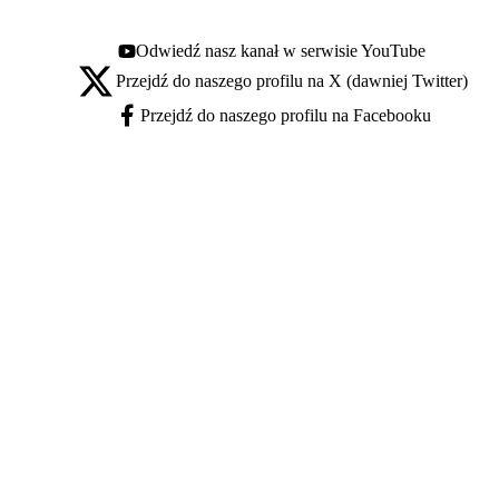
Odwiedź nasz kanał w serwisie YouTube
Youtube - otwiera się w nowej karcie
Przejdź do naszego profilu na X (dawniej Twitter)
X - otwiera się w nowej karcie
Przejdź do naszego profilu na Facebooku
Facebook - otwiera się w nowej karcie