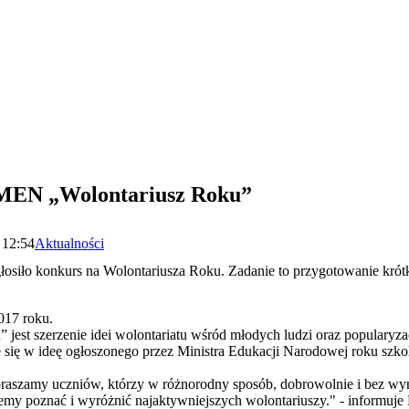
 MEN „Wolontariusz Roku”
 12:54
Aktualności
osiło konkurs na Wolontariusza Roku. Zadanie to przygotowanie krót
017 roku.
jest szerzenie idei wolontariatu wśród młodych ludzi oraz popularyz
e się w ideę ogłoszonego przez Ministra Edukacji Narodowej roku sz
praszamy uczniów, którzy w różnorodny sposób, dobrowolnie i bez wyn
hcemy poznać i wyróżnić najaktywniejszych wolontariuszy." - informuj