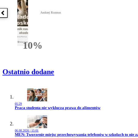
Andrzej Rozmus
Poprzednia książka
10%
Rabatu
Ostatnio dodane
05:29
Przejdź do artykułu:
Praca studenta nie wyklucza prawa do alimentów
06.08.2026 | 15:01
Przejdź do artykułu:
MEN: Tworzenie miejsc przechowywania telefonów w szkołach to nie z