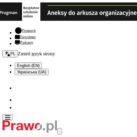
- otwiera się w nowej karcie
Promocje
Newsletter
Podcasty
Zmień język - bieżący:
Zmień język strony
PL
English (EN)
Українська (UA)