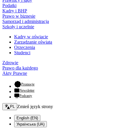
Prawnicy i sądy
Podatki
Kadry i BHP
Prawo w biznesie
Samorząd i administracja
Szkoły i uczelnie
Kadry w oświacie
Zarządzanie oświatą
Orzeczenia
Studenci
Zdrowie
Prawo dla każdego
Akty Prawne
- otwiera się w nowej karcie
Promocje
Newsletter
Podcasty
Zmień język - bieżący:
Zmień język strony
PL
English (EN)
Українська (UA)