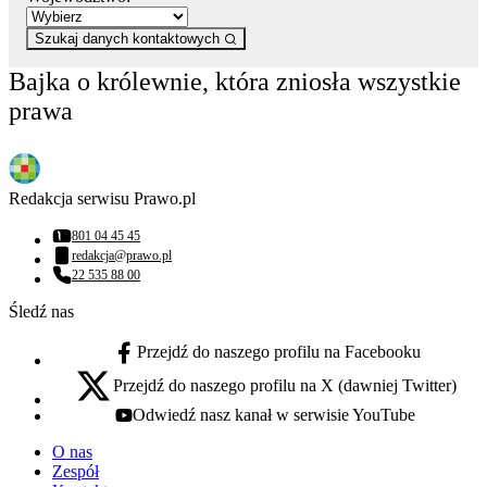
Szukaj danych kontaktowych
Bajka o królewnie, która zniosła wszystkie
prawa
Redakcja serwisu Prawo.pl
801 04 45 45
Numer telefonu:
redakcja@prawo.pl
Adres email:
22 535 88 00
Numer telefonu:
Śledź nas
Przejdź do naszego profilu na Facebooku
facebook - otwiera się w nowej karcie
Przejdź do naszego profilu na X (dawniej Twitter)
x - otwiera się w nowej karcie
Odwiedź nasz kanał w serwisie YouTube
youtube - otwiera się w nowej karcie
O nas
Zespół