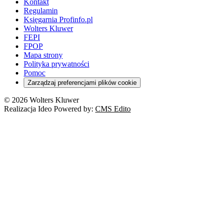
Kontakt
Regulamin
Księgarnia Profinfo.pl
Wolters Kluwer
FEPI
FPOP
Mapa strony
Polityka prywatności
Pomoc
Zarządzaj preferencjami plików cookie
© 2026 Wolters Kluwer
Realizacja Ideo Powered by:
CMS Edito