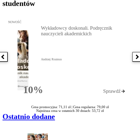
studentów
Przejdź do: Wykładowcy doskonali. Podręcznik nauczycieli akadem
NOWOŚĆ
Wykładowcy doskonali. Podręcznik
nauczycieli akademickich
Poprzednia książka
N
Andrzej Rozmus
10%
Sprawdź
Rabatu
Cena promocyjna: 71,11 zł |
Cena regularna: 79,00 zł
Najniższa cena w ostatnich 30 dniach: 53,72 zł
Ostatnio dodane