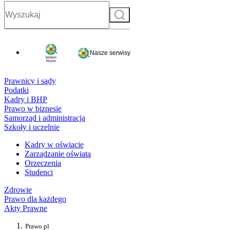
Szukaj
Nasze serwisy
Prawnicy i sądy
Podatki
Kadry i BHP
Prawo w biznesie
Samorząd i administracja
Szkoły i uczelnie
Kadry w oświacie
Zarządzanie oświatą
Orzeczenia
Studenci
Zdrowie
Prawo dla każdego
Akty Prawne
Prawo.pl