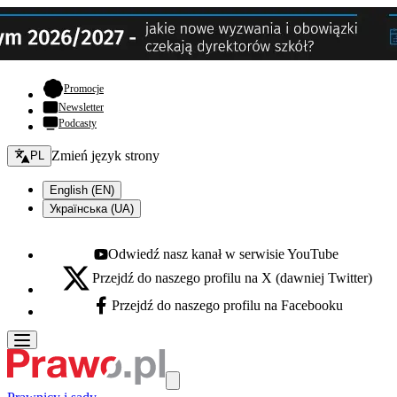
- otwiera się w nowej karcie
Promocje
Newsletter
Podcasty
Zmień język - bieżący:
Zmień język strony
PL
English (EN)
Українська (UA)
Odwiedź nasz kanał w serwisie YouTube
Youtube - otwiera się w nowej karcie
Przejdź do naszego profilu na X (dawniej Twitter)
X - otwiera się w nowej karcie
Przejdź do naszego profilu na Facebooku
Facebook - otwiera się w nowej karcie