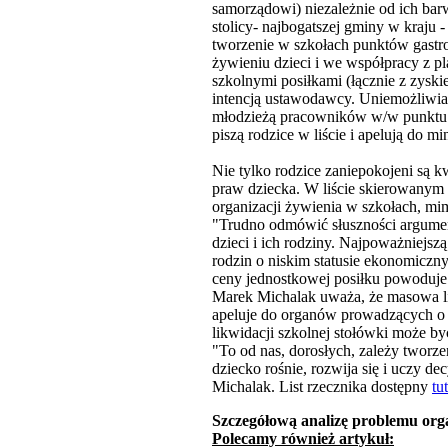
samorządowi) niezależnie od ich barw
stolicy- najbogatszej gminy w kraju
tworzenie w szkołach punktów gastr
żywieniu dzieci i we współpracy z p
szkolnymi posiłkami (łącznie z zysk
intencją ustawodawcy. Uniemożliwia 
młodzieżą pracowników w/w punktu g
piszą rodzice w liście i apelują do mi
Nie tylko rodzice zaniepokojeni są k
praw dziecka. W liście skierowanym
organizacji żywienia w szkołach, mi
"Trudno odmówić słuszności argument
dzieci i ich rodziny. Najpoważniej
rodzin o niskim statusie ekonomiczn
ceny jednostkowej posiłku powoduje p
Marek Michalak uważa, że masowa li
apeluje do organów prowadzących o z
likwidacji szkolnej stołówki może b
"To od nas, dorosłych, zależy twor
dziecko rośnie, rozwija się i uczy d
Michalak. List rzecznika dostępny
tu
Szczegółową analizę problemu org
Polecamy również artykuł: