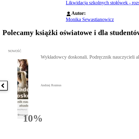
Likwidacja szkolnych stołówek - rozs
Autor:
Monika Sewastianowicz
Polecamy książki oświatowe i dla studentó
Przejdź do: Wykładowcy doskonali. Podręcznik nauczycieli akadem
NOWOŚĆ
Wykładowcy doskonali. Podręcznik nauczycieli 
Andrzej Rozmus
Poprzednia książka
10%
Rabatu