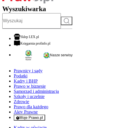
Wyszukiwarka
Szukaj
otwiera się w nowej karcie
Sklep LEX.pl
otwiera się w nowej karcie
Księgarnia profinfo.pl
Nasze serwisy
Prawnicy i sądy
Podatki
Kadry i BHP
Prawo w biznesie
Samorząd i administracja
Szkoły i uczelnie
Zdrowie
Prawo dla każdego
Akty Prawne
Moje Prawo.pl
- rejestracja i logowanie do serwisu
Kadry w oświacie