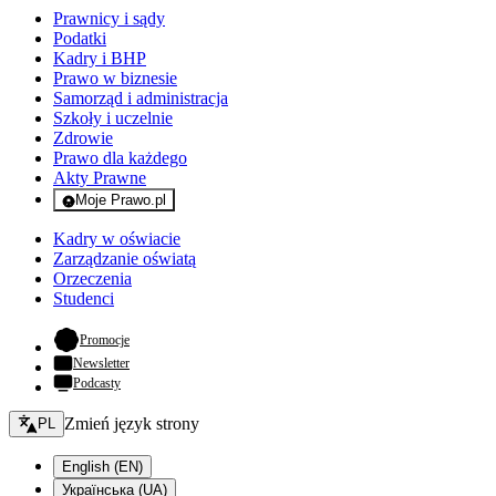
Prawnicy i sądy
Podatki
Kadry i BHP
Prawo w biznesie
Samorząd i administracja
Szkoły i uczelnie
Zdrowie
Prawo dla każdego
Akty Prawne
Moje Prawo.pl
- rejestracja i logowanie do serwisu
Kadry w oświacie
Zarządzanie oświatą
Orzeczenia
Studenci
- otwiera się w nowej karcie
Promocje
Newsletter
Podcasty
Zmień język - bieżący:
Zmień język strony
PL
English (EN)
Українська (UA)