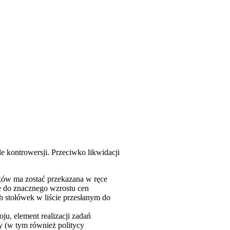
e kontrowersji. Przeciwko likwidacji
łków ma zostać przekazana w ręce
ne do znacznego wzrostu cen
h stołówek w liście przesłanym do
u, element realizacji zadań
y (w tym również politycy