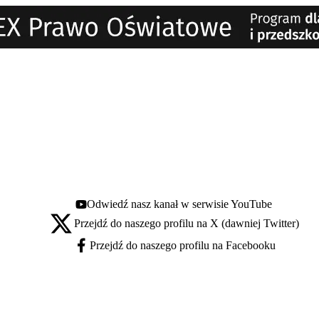
Odwiedź nasz kanał w serwisie YouTube
Youtube - otwiera się w nowej karcie
Przejdź do naszego profilu na X (dawniej Twitter)
X - otwiera się w nowej karcie
Przejdź do naszego profilu na Facebooku
Facebook - otwiera się w nowej karcie