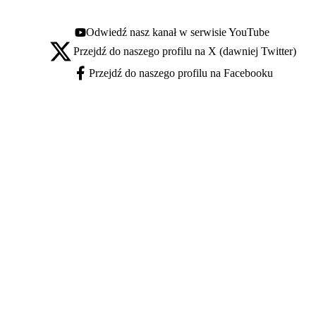
Odwiedź nasz kanał w serwisie YouTube
Youtube - otwiera się w nowej karcie
Przejdź do naszego profilu na X (dawniej Twitter)
X - otwiera się w nowej karcie
Przejdź do naszego profilu na Facebooku
Facebook - otwiera się w nowej karcie