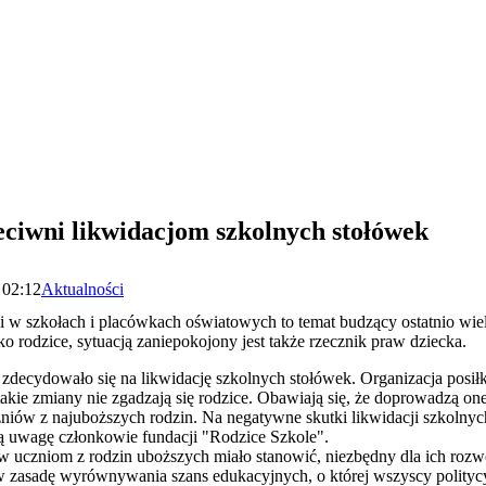
eciwni likwidacjom szkolnych stołówek
 02:12
Aktualności
i w szkołach i placówkach oświatowych to temat budzący ostatnio wiel
ko rodzice, sytuacją zaniepokojony jest także rzecznik praw dziecka.
zdecydowało się na likwidację szkolnych stołówek. Organizacja posi
takie zmiany nie zgadzają się rodzice. Obawiają się, że doprowadzą o
niów z najuboższych rodzin. Na negatywne skutki likwidacji szkolnyc
 uwagę członkowie fundacji "Rodzice Szkole".
w uczniom z rodzin uboższych miało stanowić, niezbędny dla ich rozwoj
w zasadę wyrównywania szans edukacyjnych, o której wszyscy polityc