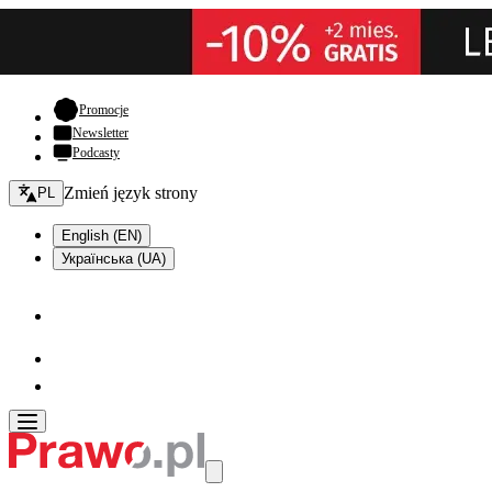
- otwiera się w nowej karcie
Promocje
Newsletter
Podcasty
Zmień język - bieżący:
Zmień język strony
PL
English (EN)
Українська (UA)