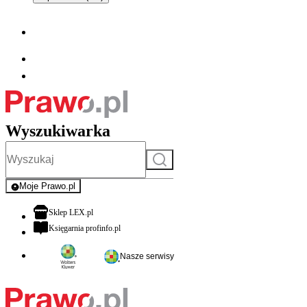
Wyszukiwarka
Szukaj
Moje Prawo.pl
- rejestracja i logowanie do serwisu
otwiera się w nowej karcie
Sklep LEX.pl
otwiera się w nowej karcie
Księgarnia profinfo.pl
Nasze serwisy