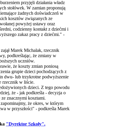
burzeniem przyjęli działania władz
lnych stołówek. W zamian proponują
 niemające żadnych doświadczeń w
tkich kosztów związanych ze
zywołanej powyżej ustawy oraz
redni, codzienny kontakt z dziećmi i
yższego zakaz pracy z dziećmi." -
e zajął Marek Michalak, rzecznik
wy, podkreślając, że zmiany w
uboższych uczniów.
rawie, że koszty zmian poniosą
zenia grupie dzieci pochodzących z
zin dwu- lub trzykrotne podwyższenie
rzecznik w liście.
iedożywionych dzieci. Z tego powodu
ej, że - jak podkreśla - decyzja o
ę ze znacznymi kosztami.
 zapominajmy, że okres, w którym
stwa w przyszłości" - podkreśla Marek
ika
"Dyrektor Szkoły".