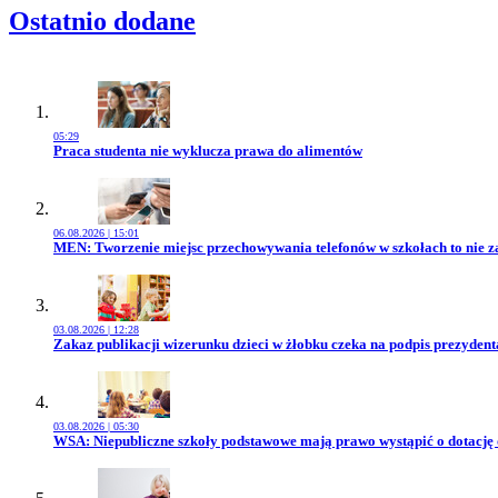
Ostatnio dodane
05:29
Przejdź do artykułu:
Praca studenta nie wyklucza prawa do alimentów
06.08.2026 | 15:01
Przejdź do artykułu:
MEN: Tworzenie miejsc przechowywania telefonów w szkołach to nie z
03.08.2026 | 12:28
Przejdź do artykułu:
Zakaz publikacji wizerunku dzieci w żłobku czeka na podpis prezydent
03.08.2026 | 05:30
Przejdź do artykułu:
WSA: Niepubliczne szkoły podstawowe mają prawo wystąpić o dotację