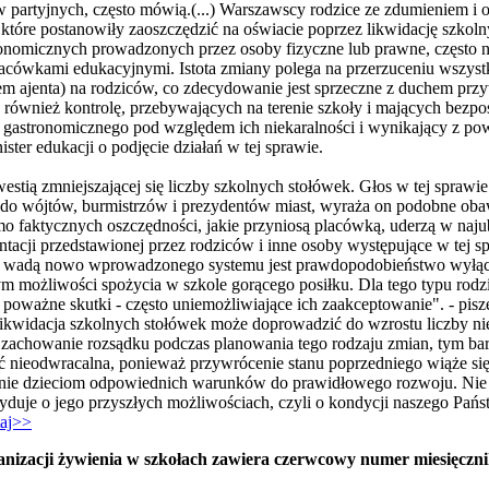
 partyjnych, często mówią.(...) Warszawscy rodzice ze zdumieniem i o
 - które postanowiły zaoszczędzić na oświacie poprzez likwidację szko
onomicznych prowadzonych przez osoby fizyczne lub prawne, często
lacówkami edukacyjnymi. Istota zmiany polega na przerzuceniu wszys
iem ajenta) na rodziców, co zdecydowanie jest sprzeczne z duchem pr
również kontrolę, przebywających na terenie szkoły i mających bezpoś
astronomicznego pod względem ich niekaralności i wynikający z pow
nister edukacji o podjęcie działań w tej sprawie.
westią zmniejszającej się liczby szkolnych stołówek. Głos w tej sprawi
 do wójtów, burmistrzów i prezydentów miast, wyraża on podobne oba
mo faktycznych oszczędności, jakie przyniosą placówką, uderzą w naj
acji przedstawionej przez rodziców i inne osoby występujące w tej sp
szą wadą nowo wprowadzonego systemu jest prawdopodobieństwo wyłąc
ym możliwości spożycia w szkole gorącego posiłku. Dla tego typu rod
oważne skutki - często uniemożliwiające ich zaakceptowanie". - pisze 
kwidacja szkolnych stołówek może doprowadzić do wzrostu liczby n
achowanie rozsądku podczas planowania tego rodzaju zmian, tym bardzi
yć nieodwracalna, ponieważ przywrócenie stanu poprzedniego wiąże si
zenie dzieciom odpowiednich warunków do prawidłowego rozwoju. Nie
ecyduje o jego przyszłych możliwościach, czyli o kondycji naszego Pań
taj>>
anizacji żywienia w szkołach zawiera czerwcowy numer miesięczn