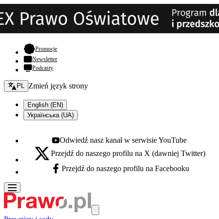
- otwiera się w nowej karcie
Promocje
Newsletter
Podcasty
Zmień język - bieżący:
Zmień język strony
PL
English (EN)
Українська (UA)
Odwiedź nasz kanał w serwisie YouTube
Youtube - otwiera się w nowej karcie
Przejdź do naszego profilu na X (dawniej Twitter)
X - otwiera się w nowej karcie
Przejdź do naszego profilu na Facebooku
Facebook - otwiera się w nowej karcie