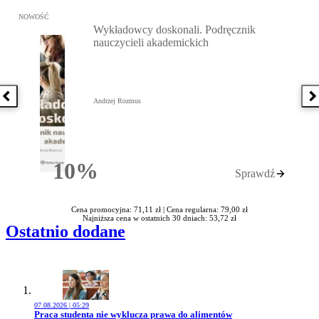
Przejdź do: Wykładowcy doskonali. Podręcznik nauczycieli akadem
NOWOŚĆ
Wykładowcy doskonali. Podręcznik
nauczycieli akademickich
Poprzednia książka
N
Andrzej Rozmus
10%
Sprawdź
Rabatu
Cena promocyjna: 71,11 zł |
Cena regularna: 79,00 zł
Najniższa cena w ostatnich 30 dniach: 53,72 zł
Ostatnio dodane
07.08.2026 | 05:29
Przejdź do artykułu:
Praca studenta nie wyklucza prawa do alimentów