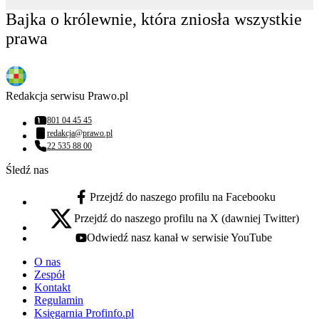
Bajka o królewnie, która zniosła wszystkie
prawa
Redakcja serwisu Prawo.pl
801 04 45 45
Numer telefonu:
redakcja@prawo.pl
Adres email:
22 535 88 00
Numer telefonu:
Śledź nas
Przejdź do naszego profilu na Facebooku
facebook - otwiera się w nowej karcie
Przejdź do naszego profilu na X (dawniej Twitter)
x - otwiera się w nowej karcie
Odwiedź nasz kanał w serwisie YouTube
youtube - otwiera się w nowej karcie
O nas
Zespół
Kontakt
Regulamin
Księgarnia Profinfo.pl