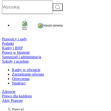
Szukaj
Nasze serwisy
Prawnicy i sądy
Podatki
Kadry i BHP
Prawo w biznesie
Samorząd i administracja
Szkoły i uczelnie
Kadry w oświacie
Zarządzanie oświatą
Orzeczenia
Studenci
Zdrowie
Prawo dla każdego
Akty Prawne
Prawo.pl