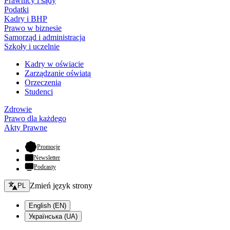
Prawnicy i sądy
Podatki
Kadry i BHP
Prawo w biznesie
Samorząd i administracja
Szkoły i uczelnie
Kadry w oświacie
Zarządzanie oświatą
Orzeczenia
Studenci
Zdrowie
Prawo dla każdego
Akty Prawne
- otwiera się w nowej karcie
Promocje
Newsletter
Podcasty
Zmień język - bieżący:
Zmień język strony
PL
English (EN)
Українська (UA)