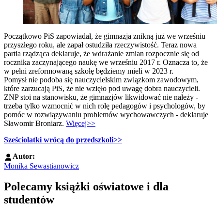
Początkowo PiS zapowiadał, że gimnazja znikną już we wrześniu
przyszłego roku, ale zapał ostudziła rzeczywistość. Teraz nowa
partia rządząca deklaruje, że wdrażanie zmian rozpocznie się od
rocznika zaczynającego naukę we wrześniu 2017 r. Oznacza to, że
w pełni zreformowaną szkołę będziemy mieli w 2023 r.
Pomysł nie podoba się nauczycielskim związkom zawodowym,
które zarzucają PiS, że nie wzięło pod uwagę dobra nauczycieli.
ZNP stoi na stanowisku, że gimnazjów likwidować nie należy -
trzeba tylko wzmocnić w nich rolę pedagogów i psychologów, by
pomóc w rozwiązywaniu problemów wychowawczych - deklaruje
Sławomir Broniarz.
Więcej>>
Sześciolatki wrócą do przedszkoli>>
Autor:
Monika Sewastianowicz
Polecamy książki oświatowe i dla
studentów