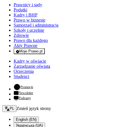
Prawnicy i sądy
Podatki
Kadry i BHP
Prawo w biznesie
Samorząd i administracja
Szkoły i uczelnie
Zdrowie
Prawo dla każdego
Akty Prawne
Moje Prawo.pl
- rejestracja i logowanie do serwisu
Kadry w oświacie
Zarządzanie oświatą
Orzeczenia
Studenci
- otwiera się w nowej karcie
Promocje
Newsletter
Podcasty
Zmień język - bieżący:
Zmień język strony
PL
English (EN)
Українська (UA)