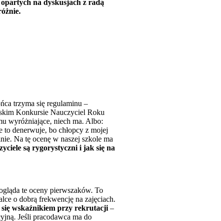
 opartych na dyskusjach z radą
óżnie.
ońca trzyma się regulaminu –
lskim Konkursie Nauczyciel Roku
 mu wyróżniające, niech ma. Albo:
e to denerwuje, bo chłopcy z mojej
nie. Na tę ocenę w naszej szkole ma
yciele są rygorystyczni i jak się na
ogląda te oceny pierwszaków. To
lce o dobrą frekwencję na zajęciach.
 się wskaźnikiem przy rekrutacji
–
cyjną. Jeśli pracodawca ma do