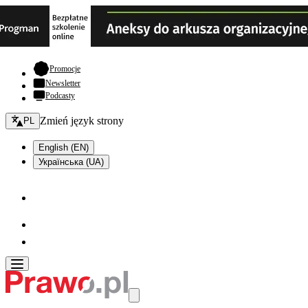
- otwiera się w nowej karcie
Promocje
Newsletter
Podcasty
Zmień język - bieżący:
Zmień język strony
PL
English (EN)
Українська (UA)