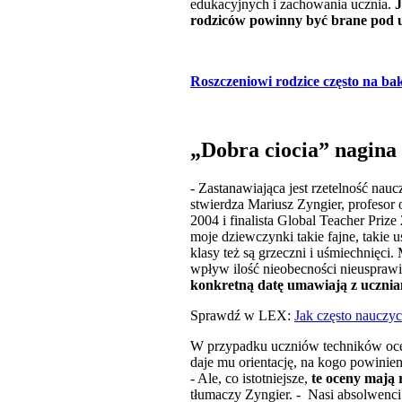
edukacyjnych i zachowania ucznia.
J
rodziców powinny być brane pod u
Roszczeniowi rodzice często na b
„Dobra ciocia” nagina
- Zastanawiająca jest rzetelność nau
stwierdza Mariusz Zyngier, profeso
2004 i finalista Global Teacher Priz
moje dziewczynki takie fajne, takie 
klasy też są grzeczni i uśmiechnięc
wpływ ilość nieobecności nieuspraw
konkretną datę umawiają z uczniami
Sprawdź w LEX:
Jak często nauczy
W przypadku uczniów techników ocen
daje mu orientację, na kogo powinie
- Ale, co istotniejsze,
te oceny mają 
tłumaczy Zyngier. - Nasi absolwenci