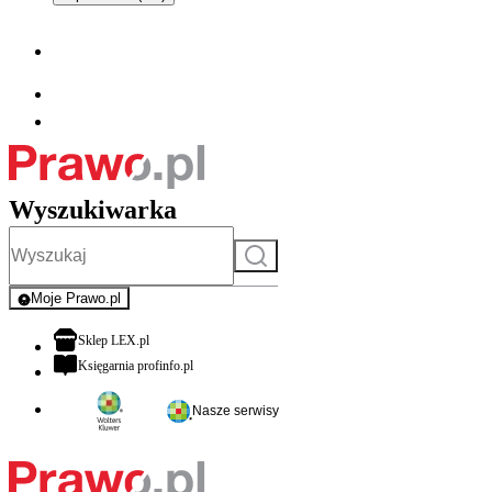
Wyszukiwarka
Szukaj
Moje Prawo.pl
- rejestracja i logowanie do serwisu
otwiera się w nowej karcie
Sklep LEX.pl
otwiera się w nowej karcie
Księgarnia profinfo.pl
Nasze serwisy