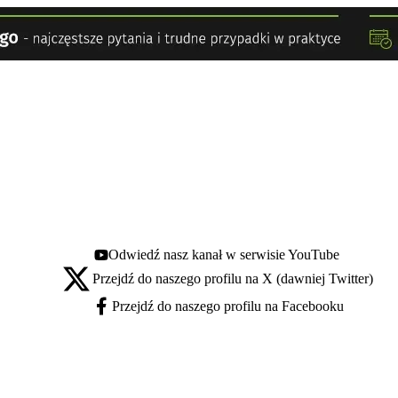
Odwiedź nasz kanał w serwisie YouTube
Youtube - otwiera się w nowej karcie
Przejdź do naszego profilu na X (dawniej Twitter)
X - otwiera się w nowej karcie
Przejdź do naszego profilu na Facebooku
Facebook - otwiera się w nowej karcie