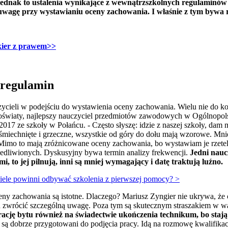
ednak to ustalenia wynikające z wewnątrzszkolnych regulaminów
wagę przy wystawianiu oceny zachowania. I właśnie z tym bywa r
akier z prawem>>
 regulamin
czycieli w podejściu do wystawienia oceny zachowania. Wielu nie do k
r oświaty, najlepszy nauczyciel przedmiotów zawodowych w Ogólnopo
e 2017 ze szkoły w Połańcu. - Często słyszę: idzie z naszej szkoły, dam
uśmiechnięte i grzeczne, wszystkie od góry do dołu mają wzorowe. Mni
i. Mimo to mają zróżnicowane oceny zachowania, bo wystawiam je rzetel
iedliwionych. Dyskusyjny bywa termin analizy frekwencji.
Jedni naucz
, to jej pilnują, inni są mniej wymagający i datę traktują luźno.
ciele powinni odbywać szkolenia z pierwszej pomocy? >
y zachowania są istotne. Dlaczego? Mariusz Zyngier nie ukrywa, że 
n zwrócić szczególną uwagę. Poza tym są skutecznym straszakiem w wa
rację bytu również na świadectwie ukończenia technikum, bo stają
 są dobrze przygotowani do podjęcia pracy. Idą na rozmowę kwalifika