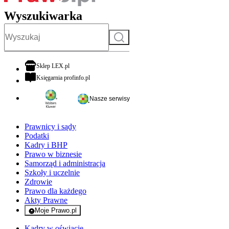
Wyszukiwarka
Szukaj
otwiera się w nowej karcie
Sklep LEX.pl
otwiera się w nowej karcie
Księgarnia profinfo.pl
Nasze serwisy
Prawnicy i sądy
Podatki
Kadry i BHP
Prawo w biznesie
Samorząd i administracja
Szkoły i uczelnie
Zdrowie
Prawo dla każdego
Akty Prawne
Moje Prawo.pl
- rejestracja i logowanie do serwisu
Kadry w oświacie