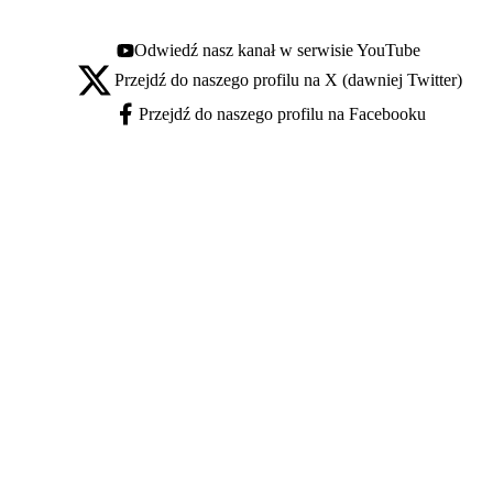
Odwiedź nasz kanał w serwisie YouTube
Youtube - otwiera się w nowej karcie
Przejdź do naszego profilu na X (dawniej Twitter)
X - otwiera się w nowej karcie
Przejdź do naszego profilu na Facebooku
Facebook - otwiera się w nowej karcie