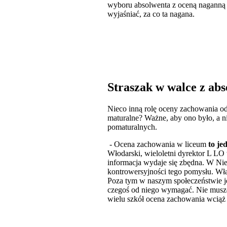
wyboru absolwenta z oceną naganną 
wyjaśniać, za co ta nagana.
Straszak w walce z abs
Nieco inną rolę oceny zachowania od
maturalne? Ważne, aby ono było, a n
pomaturalnych.
- Ocena zachowania w liceum
to je
Włodarski, wieloletni dyrektor L L
informacja wydaje się zbędna. W Ni
kontrowersyjności tego pomysłu. Wł
Poza tym w naszym społeczeństwie je
czegoś od niego wymagać. Nie muszę 
wielu szkół ocena zachowania wciąż 