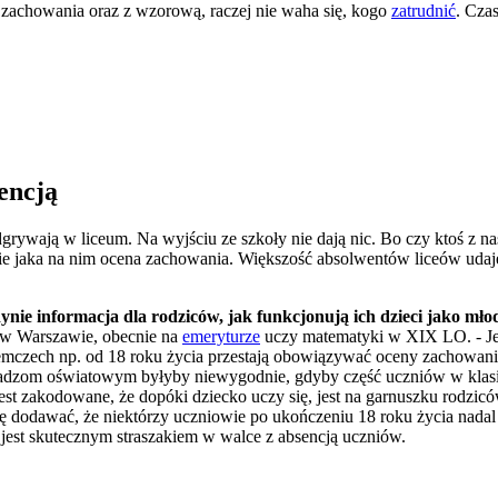
zachowania oraz z wzorową, raczej nie waha się, kogo
zatrudnić
. Cza
encją
grywają w liceum. Na wyjściu ze szkoły nie dają nic. Bo czy ktoś z n
ie jaka na nim ocena zachowania. Większość absolwentów liceów udaje 
dynie informacja dla rodziców, jak funkcjonują ich dzieci jako młod
O w Warszawie, obecnie na
emeryturze
uczy matematyki w XIX LO. - Jeśl
emczech np. od 18 roku życia przestają obowiązywać oceny zachowania
adzom oświatowym byłyby niewygodnie, gdyby część uczniów w klasie
st zakodowane, że dopóki dziecko uczy się, jest na garnuszku rodziców
dodawać, że niektórzy uczniowie po ukończeniu 18 roku życia nadal s
jest skutecznym straszakiem w walce z absencją uczniów.