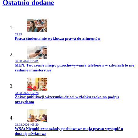
Ostatnio dodane
05:29
Przejdź do artykułu:
Praca studenta nie wyklucza prawa do alimentów
06.08.2026 | 15:01
Przejdź do artykułu:
MEN: Tworzenie miejsc przechowywania telefonów w szkołach to nie
zadanie ministerstwa
03.08.2026 | 12:28
Przejdź do artykułu:
Zakaz publikacji wizerunku dzieci w żłobku czeka na podpis
prezydenta
03.08.2026 | 05:30
Przejdź do artykułu:
WSA: Niepubliczne szkoły podstawowe mają prawo wystąpić o
dotację oświatową