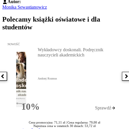
Autor:
Monika Sewastianowicz
Polecamy książki oświatowe i dla
studentów
Przejdź do: Wykładowcy doskonali. Podręcznik nauczycieli akadem
NOWOŚĆ
Wykładowcy doskonali. Podręcznik
nauczycieli akademickich
Poprzednia książka
N
Andrzej Rozmus
10%
Sprawdź
Rabatu
Cena promocyjna: 71,11 zł |
Cena regularna: 79,00 zł
Najniższa cena w ostatnich 30 dniach: 53,72 zł