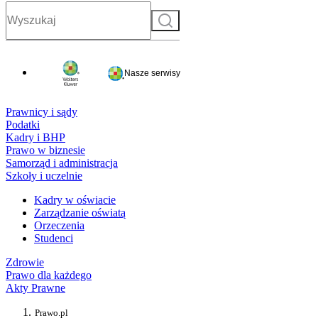
Szukaj
Nasze serwisy
Prawnicy i sądy
Podatki
Kadry i BHP
Prawo w biznesie
Samorząd i administracja
Szkoły i uczelnie
Kadry w oświacie
Zarządzanie oświatą
Orzeczenia
Studenci
Zdrowie
Prawo dla każdego
Akty Prawne
Prawo.pl