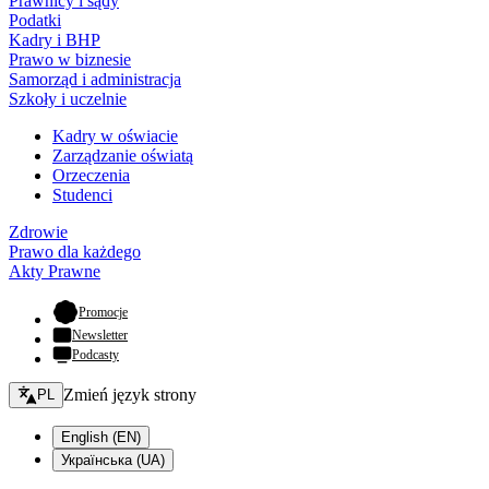
Prawnicy i sądy
Podatki
Kadry i BHP
Prawo w biznesie
Samorząd i administracja
Szkoły i uczelnie
Kadry w oświacie
Zarządzanie oświatą
Orzeczenia
Studenci
Zdrowie
Prawo dla każdego
Akty Prawne
- otwiera się w nowej karcie
Promocje
Newsletter
Podcasty
Zmień język - bieżący:
Zmień język strony
PL
English (EN)
Українська (UA)