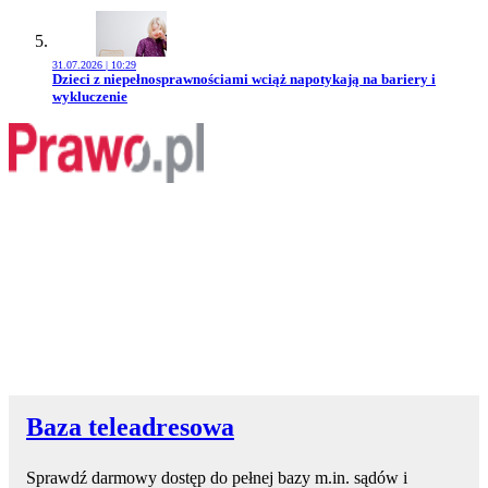
31.07.2026 | 10:29
Przejdź do artykułu:
Dzieci z niepełnosprawnościami wciąż napotykają na bariery i
wykluczenie
Baza teleadresowa
Sprawdź darmowy dostęp do pełnej bazy m.in. sądów i