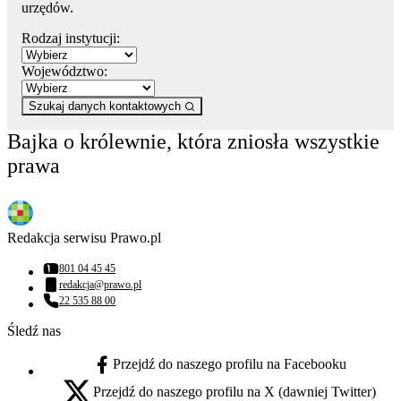
urzędów.
Rodzaj instytucji:
Województwo:
Szukaj danych kontaktowych
Bajka o królewnie, która zniosła wszystkie
prawa
Redakcja serwisu Prawo.pl
801 04 45 45
Numer telefonu:
redakcja@prawo.pl
Adres email:
22 535 88 00
Numer telefonu:
Śledź nas
Przejdź do naszego profilu na Facebooku
facebook - otwiera się w nowej karcie
Przejdź do naszego profilu na X (dawniej Twitter)
x - otwiera się w nowej karcie