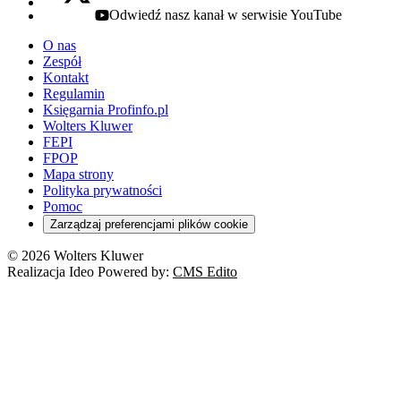
Odwiedź nasz kanał w serwisie YouTube
youtube - otwiera się w nowej karcie
O nas
Zespół
Kontakt
Regulamin
Księgarnia Profinfo.pl
Wolters Kluwer
FEPI
FPOP
Mapa strony
Polityka prywatności
Pomoc
Zarządzaj preferencjami plików cookie
© 2026 Wolters Kluwer
Realizacja Ideo Powered by:
CMS Edito