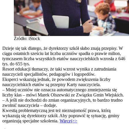
Źródło: iStock
Dzieje się tak dlatego, że dyrektorzy szkół słabo znają przepisy. W
ciągu ostatnich sześciu lat liczba uczniów spadła o prawie milion,
tymczasem liczba wszystkich etatów nauczycielskich wzrosła z 646
tys. do 655 tys.
Resort edukacji tłumaczy, że taki wzrost wynika z zatrudniania
nauczycieli specjallistów, pedagogów i logopedów.
Eksperci wskazują jednak, że powodem zwiększenia liczby
nauczycielskich etatów są przepisy Karty nauczyciela.
– Mniej uczniów nie oznacza automatycznego zmniejszenia się
liczby klas – mówi Marek Olszewski ze Związku Gmin Wiejskich.
– A jeśli nie dochodzi do zmian organizacyjnych, to bardzo trudno
zwolnić nauczyciela – dodaje.
Kwestią problematyczną jest też nieznajomość prawa, którą
wykazują się dyrektorzy szkół. Aby poprawić tę sytuację, gminy
organizują specjalne szkolenia.
Więcej>>