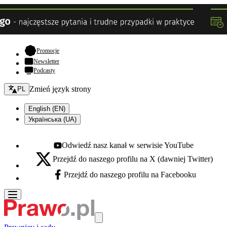
- otwiera się w nowej karcie
Promocje
Newsletter
Podcasty
Zmień język - bieżący:
Zmień język strony
PL
English (EN)
Українська (UA)
Odwiedź nasz kanał w serwisie YouTube
Youtube - otwiera się w nowej karcie
Przejdź do naszego profilu na X (dawniej Twitter)
X - otwiera się w nowej karcie
Przejdź do naszego profilu na Facebooku
Facebook - otwiera się w nowej karcie