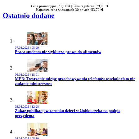
Cena promocyjna: 71,11 zł |
Cena regularna: 79,00 zł
Najniższa cena w ostatnich 30 dniach: 53,72 zł
Ostatnio dodane
07.08.2026 | 05:29
Przejdź do artykułu:
Praca studenta nie wyklucza prawa do alimentów
06.08.2026 | 15:01
Przejdź do artykułu:
MEN: Tworzenie miejsc przechowywania telefonów w szkołach to nie
zadanie ministerstwa
03.08.2026 | 12:28
Przejdź do artykułu:
Zakaz publikacji wizerunku dzieci w żłobku czeka na podpis
prezydenta
03.08.2026 | 05:30