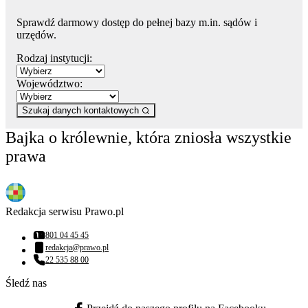
Sprawdź darmowy dostęp do pełnej bazy m.in. sądów i
urzędów.
Rodzaj instytucji:
Województwo:
Szukaj danych kontaktowych
Bajka o królewnie, która zniosła wszystkie
prawa
Redakcja serwisu Prawo.pl
801 04 45 45
Numer telefonu:
redakcja@prawo.pl
Adres email:
22 535 88 00
Numer telefonu:
Śledź nas