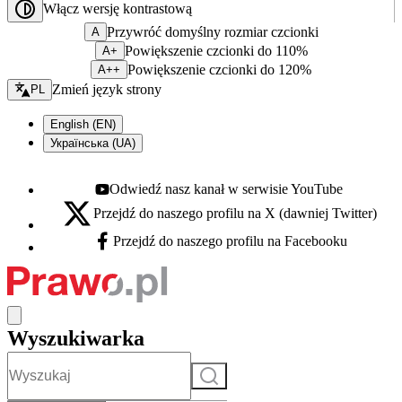
Włącz wersję kontrastową
Przywróć domyślny rozmiar czcionki
A
Powiększenie czcionki do 110%
A+
Powiększenie czcionki do 120%
A++
Zmień język - bieżący:
Zmień język strony
PL
English (EN)
Українська (UA)
Odwiedź nasz kanał w serwisie YouTube
Youtube - otwiera się w nowej karcie
Przejdź do naszego profilu na X (dawniej Twitter)
X - otwiera się w nowej karcie
Przejdź do naszego profilu na Facebooku
Facebook - otwiera się w nowej karcie
Wyszukiwarka
Szukaj