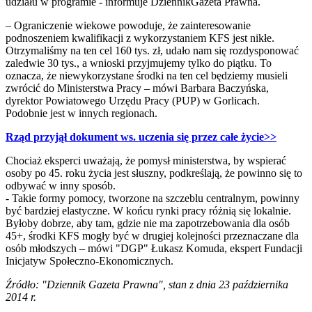
udziału w programie - informuje DziennikGazeta Prawna.
– Ograniczenie wiekowe powoduje, że zainteresowanie
podnoszeniem kwalifikacji z wykorzystaniem KFS jest nikłe.
Otrzymaliśmy na ten cel 160 tys. zł, udało nam się rozdysponować
zaledwie 30 tys., a wnioski przyjmujemy tylko do piątku. To
oznacza, że niewykorzystane środki na ten cel będziemy musieli
zwrócić do Ministerstwa Pracy – mówi Barbara Baczyńska,
dyrektor Powiatowego Urzędu Pracy (PUP) w Gorlicach.
Podobnie jest w innych regionach.
Rząd przyjął dokument ws. uczenia się przez całe życie>>
Chociaż eksperci uważają, że pomysł ministerstwa, by wspierać
osoby po 45. roku życia jest słuszny, podkreślają, że powinno się to
odbywać w inny sposób.
- Takie formy pomocy, tworzone na szczeblu centralnym, powinny
być bardziej elastyczne. W końcu rynki pracy różnią się lokalnie.
Byłoby dobrze, aby tam, gdzie nie ma zapotrzebowania dla osób
45+, środki KFS mogły być w drugiej kolejności przeznaczane dla
osób młodszych – mówi "DGP" Łukasz Komuda, ekspert Fundacji
Inicjatyw Społeczno-Ekonomicznych.
Źródło: "Dziennik Gazeta Prawna", stan z dnia 23 października
2014 r.