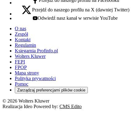
Przejdź do naszego profilu na Facebooku
facebook - otwiera się w nowej karcie
Przejdź do naszego profilu na X (dawniej Twitter)
x - otwiera się w nowej karcie
Odwiedź nasz kanał w serwisie YouTube
youtube - otwiera się w nowej karcie
O nas
Zespół
Kontakt
Regulamin
Księgarnia Profinfo.pl
Wolters Kluwer
FEPI
FPOP
Mapa strony
Polityka prywatności
Pomoc
Zarządzaj preferencjami plików cookie
© 2026 Wolters Kluwer
Realizacja Ideo Powered by:
CMS Edito