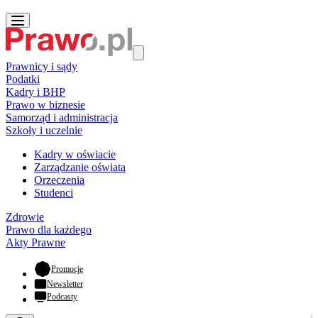
Prawnicy i sądy
Podatki
Kadry i BHP
Prawo w biznesie
Samorząd i administracja
Szkoły i uczelnie
Kadry w oświacie
Zarządzanie oświatą
Orzeczenia
Studenci
Zdrowie
Prawo dla każdego
Akty Prawne
- otwiera się w nowej karcie
Promocje
Newsletter
Podcasty