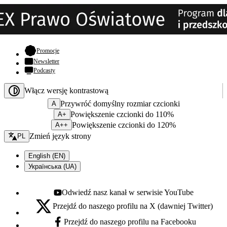
- otwiera się w nowej karcie
Promocje
Newsletter
Podcasty
Włącz wersję kontrastową
Przywróć domyślny rozmiar czcionki
A
Powiększenie czcionki do 110%
A+
Powiększenie czcionki do 120%
A++
Zmień język - bieżący:
Zmień język strony
PL
English (EN)
Українська (UA)
Odwiedź nasz kanał w serwisie YouTube
Youtube - otwiera się w nowej karcie
Przejdź do naszego profilu na X (dawniej Twitter)
X - otwiera się w nowej karcie
Przejdź do naszego profilu na Facebooku
Facebook - otwiera się w nowej karcie