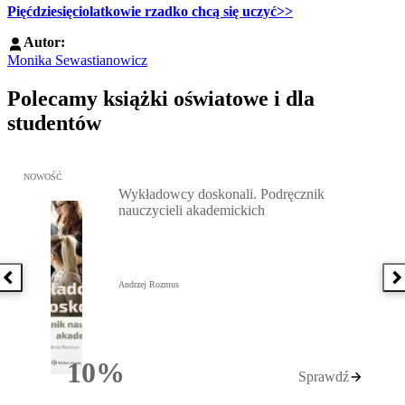
Pięćdziesięciolatkowie rzadko chcą się uczyć>>
Autor:
Monika Sewastianowicz
Polecamy książki oświatowe i dla
studentów
Przejdź do: Wykładowcy doskonali. Podręcznik nauczycieli akadem
NOWOŚĆ
Wykładowcy doskonali. Podręcznik
nauczycieli akademickich
Poprzednia książka
N
Andrzej Rozmus
10%
Sprawdź
Rabatu