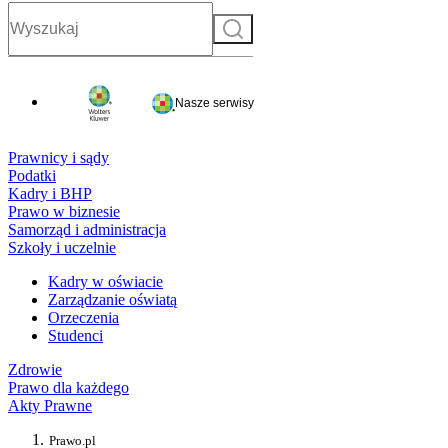
Szukaj
Nasze serwisy
Prawnicy i sądy
Podatki
Kadry i BHP
Prawo w biznesie
Samorząd i administracja
Szkoły i uczelnie
Kadry w oświacie
Zarządzanie oświatą
Orzeczenia
Studenci
Zdrowie
Prawo dla każdego
Akty Prawne
Prawo.pl