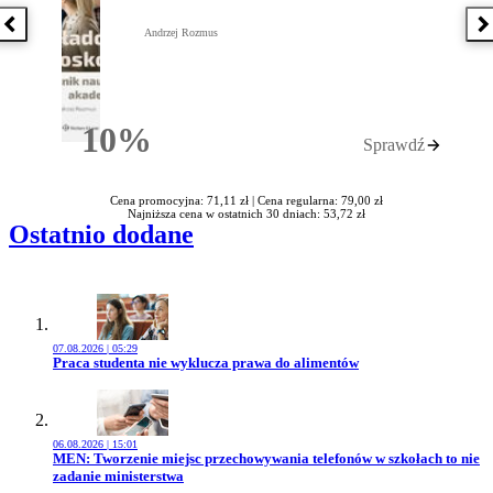
Poprzednia książka
N
Andrzej Rozmus
10%
Sprawdź
Rabatu
Cena promocyjna: 71,11 zł |
Cena regularna: 79,00 zł
Najniższa cena w ostatnich 30 dniach: 53,72 zł
Ostatnio dodane
07.08.2026 | 05:29
Przejdź do artykułu:
Praca studenta nie wyklucza prawa do alimentów
06.08.2026 | 15:01
Przejdź do artykułu:
MEN: Tworzenie miejsc przechowywania telefonów w szkołach to nie
zadanie ministerstwa