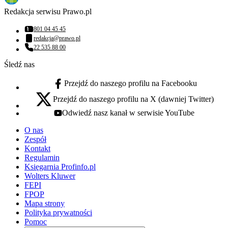
Redakcja serwisu Prawo.pl
801 04 45 45
Numer telefonu:
redakcja@prawo.pl
Adres email:
22 535 88 00
Numer telefonu:
Śledź nas
Przejdź do naszego profilu na Facebooku
facebook - otwiera się w nowej karcie
Przejdź do naszego profilu na X (dawniej Twitter)
x - otwiera się w nowej karcie
Odwiedź nasz kanał w serwisie YouTube
youtube - otwiera się w nowej karcie
O nas
Zespół
Kontakt
Regulamin
Księgarnia Profinfo.pl
Wolters Kluwer
FEPI
FPOP
Mapa strony
Polityka prywatności
Pomoc