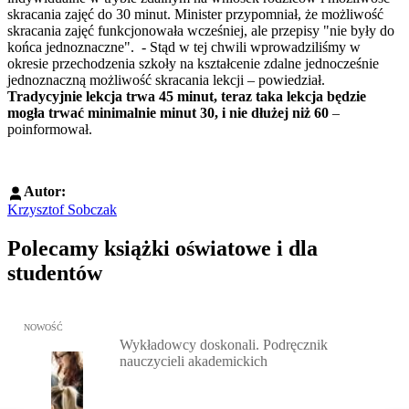
skracania zajęć do 30 minut. Minister przypomniał, że możliwość
skracania zajęć funkcjonowała wcześniej, ale przepisy "nie były do
końca jednoznaczne". - Stąd w tej chwili wprowadziliśmy w
okresie przechodzenia szkoły na kształcenie zdalne jednocześnie
jednoznaczną możliwość skracania lekcji – powiedział.
Tradycyjnie lekcja trwa 45 minut, teraz taka lekcja będzie
mogła trwać minimalnie minut 30, i nie dłużej niż 60
–
poinformował.
Autor:
Krzysztof Sobczak
Polecamy książki oświatowe i dla
studentów
Przejdź do: Wykładowcy doskonali. Podręcznik nauczycieli akadem
NOWOŚĆ
Wykładowcy doskonali. Podręcznik
nauczycieli akademickich