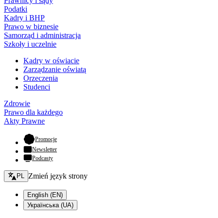
Prawnicy i sądy
Podatki
Kadry i BHP
Prawo w biznesie
Samorząd i administracja
Szkoły i uczelnie
Kadry w oświacie
Zarządzanie oświatą
Orzeczenia
Studenci
Zdrowie
Prawo dla każdego
Akty Prawne
- otwiera się w nowej karcie
Promocje
Newsletter
Podcasty
Zmień język - bieżący:
Zmień język strony
PL
English (EN)
Українська (UA)