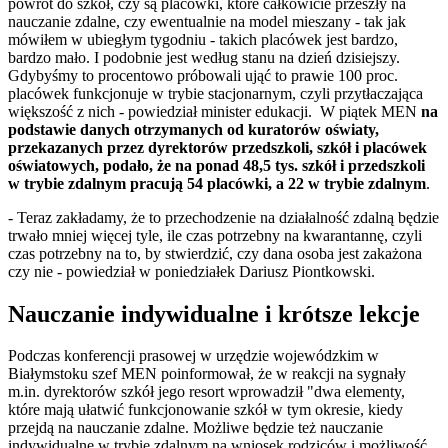
powrót do szkół, czy są placówki, które całkowicie przeszły na
nauczanie zdalne, czy ewentualnie na model mieszany - tak jak
mówiłem w ubiegłym tygodniu - takich placówek jest bardzo,
bardzo mało. I podobnie jest według stanu na dzień dzisiejszy.
Gdybyśmy to procentowo próbowali ująć to prawie 100 proc.
placówek funkcjonuje w trybie stacjonarnym, czyli przytłaczająca
większość z nich - powiedział minister edukacji. W piątek MEN
na
podstawie danych otrzymanych od kuratorów oświaty,
przekazanych przez dyrektorów przedszkoli, szkół i placówek
oświatowych, podało, że na ponad 48,5 tys. szkół i przedszkoli
w trybie zdalnym pracują 54 placówki, a 22 w trybie zdalnym
.
- Teraz zakładamy, że to przechodzenie na działalność zdalną będzie
trwało mniej więcej tyle, ile czas potrzebny na kwarantannę, czyli
czas potrzebny na to, by stwierdzić, czy dana osoba jest zakażona
czy nie - powiedział w poniedziałek Dariusz Piontkowski.
Nauczanie indywidualne i krótsze lekcje
Podczas konferencji prasowej w urzędzie wojewódzkim w
Białymstoku szef MEN poinformował, że w reakcji na sygnały
m.in. dyrektorów szkół jego resort wprowadził "dwa elementy,
które mają ułatwić funkcjonowanie szkół w tym okresie, kiedy
przejdą na nauczanie zdalne. Możliwe będzie też nauczanie
indywidualne w trybie zdalnym na wniosek rodziców i możliwość