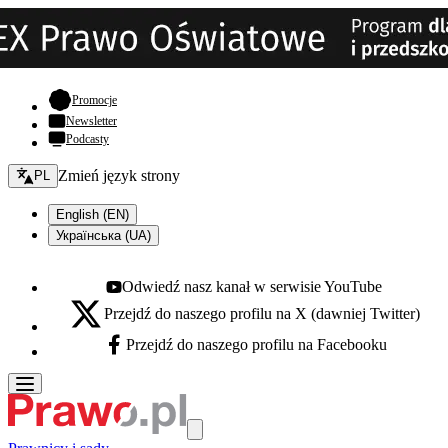
- otwiera się w nowej karcie
Promocje
Newsletter
Podcasty
Zmień język - bieżący:
Zmień język strony
PL
English (EN)
Українська (UA)
Odwiedź nasz kanał w serwisie YouTube
Youtube - otwiera się w nowej karcie
Przejdź do naszego profilu na X (dawniej Twitter)
X - otwiera się w nowej karcie
Przejdź do naszego profilu na Facebooku
Facebook - otwiera się w nowej karcie