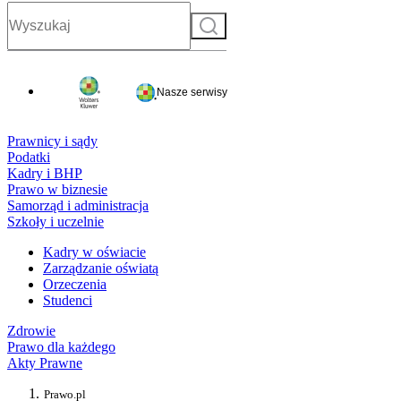
Szukaj
Nasze serwisy
Prawnicy i sądy
Podatki
Kadry i BHP
Prawo w biznesie
Samorząd i administracja
Szkoły i uczelnie
Kadry w oświacie
Zarządzanie oświatą
Orzeczenia
Studenci
Zdrowie
Prawo dla każdego
Akty Prawne
Prawo.pl