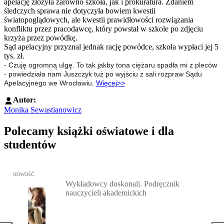
apelację złożyła zarówno szkoła, jak i prokuratura. Zdaniem
śledczych sprawa nie dotyczyła bowiem kwestii
światopoglądowych, ale kwestii prawidłowości rozwiązania
konfliktu przez pracodawcę, który powstał w szkole po zdjęciu
krzyża przez powódkę.
Sąd apelacyjny przyznal jednak rację powódce, szkoła wypłaci jej 5
tys. zł.
- Czuję ogromną ulgę. To tak jakby tona ciężaru spadła mi z pleców
- powiedziała nam Juszczyk tuż po wyjściu z sali rozpraw Sądu
Apelacyjnego we Wrocławiu.
Więcej>>
Autor:
Monika Sewastianowicz
Polecamy książki oświatowe i dla
studentów
Przejdź do: Wykładowcy doskonali. Podręcznik nauczycieli akadem
NOWOŚĆ
Wykładowcy doskonali. Podręcznik
nauczycieli akademickich