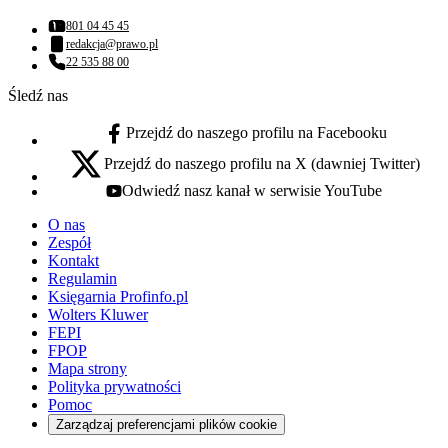
801 04 45 45
Numer telefonu:
redakcja@prawo.pl
Adres email:
22 535 88 00
Numer telefonu:
Śledź nas
Przejdź do naszego profilu na Facebooku
facebook - otwiera się w nowej karcie
Przejdź do naszego profilu na X (dawniej Twitter)
x - otwiera się w nowej karcie
Odwiedź nasz kanał w serwisie YouTube
youtube - otwiera się w nowej karcie
O nas
Zespół
Kontakt
Regulamin
Księgarnia Profinfo.pl
Wolters Kluwer
FEPI
FPOP
Mapa strony
Polityka prywatności
Pomoc
Zarządzaj preferencjami plików cookie