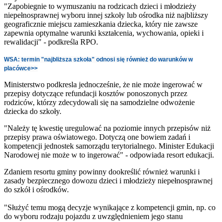
"Zapobiegnie to wymuszaniu na rodzicach dzieci i młodzieży
niepełnosprawnej wyboru innej szkoły lub ośrodka niż najbliższy
geograficznie miejscu zamieszkania dziecka, który nie zawsze
zapewnia optymalne warunki kształcenia, wychowania, opieki i
rewalidacji" - podkreśla RPO.
WSA: termin "najbliższa szkoła" odnosi się również do warunków w
placówce>>
Ministerstwo podkresla jednocześnie, że nie może ingerować w
przepisy dotyczące refundacji kosztów ponoszonych przez
rodziców, którzy zdecydowali się na samodzielne odwożenie
dziecka do szkoły.
"Należy tę kwestię uregulować na poziomie innych przepisów niż
przepisy prawa oświatowego. Dotyczą one bowiem zadań i
kompetencji jednostek samorządu terytorialnego. Minister Edukacji
Narodowej nie może w to ingerować" - odpowiada resort edukacji.
Zdaniem resortu gminy powinny dookreślić również warunki i
zasady bezpiecznego dowozu dzieci i młodzieży niepełnosprawnej
do szkół i ośrodków.
"Służyć temu mogą decyzje wynikające z kompetencji gmin, np. co
do wyboru rodzaju pojazdu z uwzględnieniem jego stanu