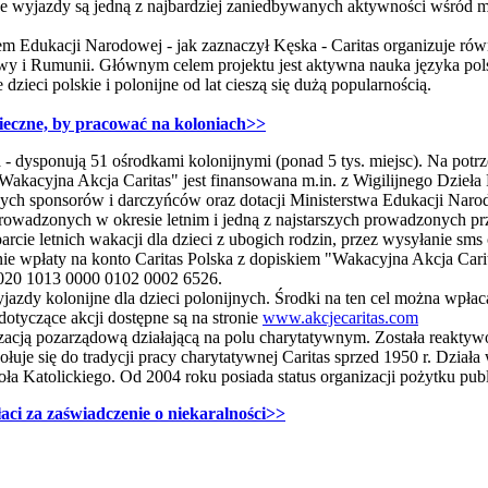
 wyjazdy są jedną z najbardziej zaniedbywanych aktywności wśród 
 Edukacji Narodowej - jak zaznaczył Kęska - Caritas organizuje równ
twy i Rumunii. Głównym celem projektu jest aktywna nauka języka pols
dzieci polskie i polonijne od lat cieszą się dużą popularnością.
nieczne, by pracować na koloniach>>
a - dysponują 51 ośrodkami kolonijnymi (ponad 5 tys. miejsc). Na potr
akacyjna Akcja Caritas" jest finansowana m.in. z Wigilijnego Dzieł
nych sponsorów i darczyńców oraz dotacji Ministerstwa Edukacji Naro
prowadzonych w okresie letnim i jedną z najstarszych prowadzonych pr
parcie letnich wakacji dla dzieci z ubogich rodzin, przez wysyłanie sm
anie wpłaty na konto Caritas Polska z dopiskiem "Wakacyjna Akcja Car
20 1013 0000 0102 0002 6526.
wyjazdy kolonijne dla dzieci polonijnych. Środki na ten cel można wpła
otyczące akcji dostępne są na stronie
www.akcjecaritas.com
nizacją pozarządową działającą na polu charytatywnym. Została reaktyw
uje się do tradycji pracy charytatywnej Caritas sprzed 1950 r. Działa
oła Katolickiego. Od 2004 roku posiada status organizacji pożytku pub
aci za zaświadczenie o niekaralności>>