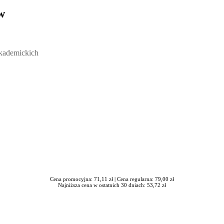
w
ickich, Andrzej Rozmus - otwiera się w nowym oknie
akademickich
Cena promocyjna: 71,11 zł |
Cena regularna: 79,00 zł
Najniższa cena w ostatnich 30 dniach: 53,72 zł