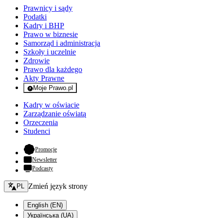
Prawnicy i sądy
Podatki
Kadry i BHP
Prawo w biznesie
Samorząd i administracja
Szkoły i uczelnie
Zdrowie
Prawo dla każdego
Akty Prawne
Moje Prawo.pl
- rejestracja i logowanie do serwisu
Kadry w oświacie
Zarządzanie oświatą
Orzeczenia
Studenci
- otwiera się w nowej karcie
Promocje
Newsletter
Podcasty
Zmień język - bieżący:
Zmień język strony
PL
English (EN)
Українська (UA)