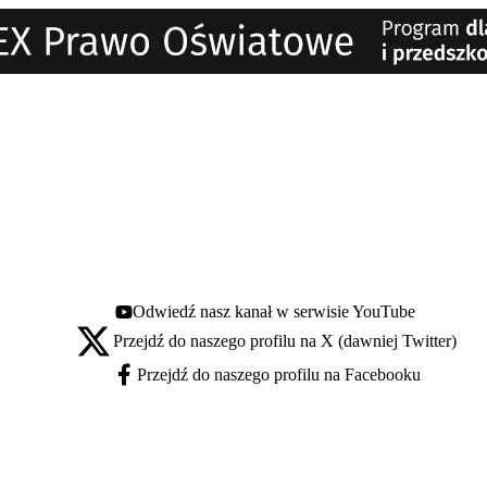
Odwiedź nasz kanał w serwisie YouTube
Youtube - otwiera się w nowej karcie
Przejdź do naszego profilu na X (dawniej Twitter)
X - otwiera się w nowej karcie
Przejdź do naszego profilu na Facebooku
Facebook - otwiera się w nowej karcie