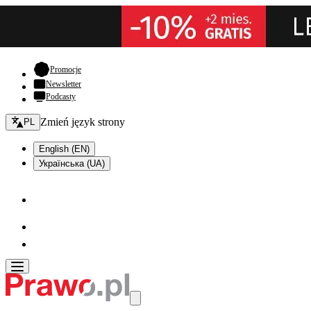
- otwiera się w nowej karcie
Promocje
Newsletter
Podcasty
Zmień język - bieżący:
Zmień język strony
PL
English (EN)
Українська (UA)