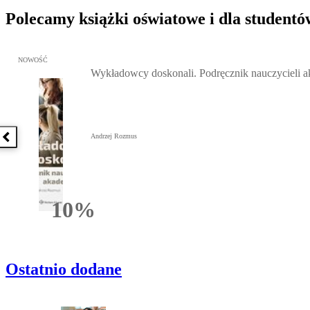
Polecamy książki oświatowe i dla studentó
Przejdź do: Wykładowcy doskonali. Podręcznik nauczycieli akadem
NOWOŚĆ
Wykładowcy doskonali. Podręcznik nauczycieli 
Andrzej Rozmus
Poprzednia książka
10%
Rabatu
Ostatnio dodane