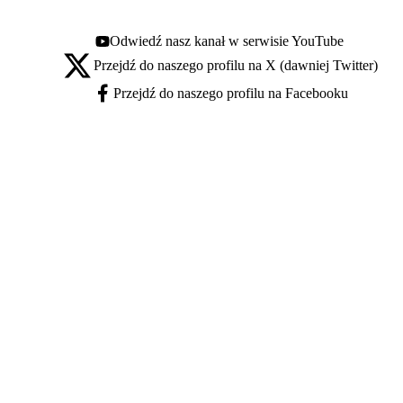
Odwiedź nasz kanał w serwisie YouTube
Youtube - otwiera się w nowej karcie
Przejdź do naszego profilu na X (dawniej Twitter)
X - otwiera się w nowej karcie
Przejdź do naszego profilu na Facebooku
Facebook - otwiera się w nowej karcie