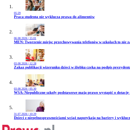
05:29
Przejdź do artykułu:
Praca studenta nie wyklucza prawa do alimentów
06.08.2026 | 15:01
Przejdź do artykułu:
MEN: Tworzenie miejsc przechowywania telefonów w szkołach to nie z
03.08.2026 | 12:28
Przejdź do artykułu:
Zakaz publikacji wizerunku dzieci w żłobku czeka na podpis prezydent
03.08.2026 | 05:30
Przejdź do artykułu:
WSA: Niepubliczne szkoły podstawowe mają prawo wystąpić o dotację
31.07.2026 | 10:29
Przejdź do artykułu:
Dzieci z niepełnosprawnościami wciąż napotykają na bariery i wykluc