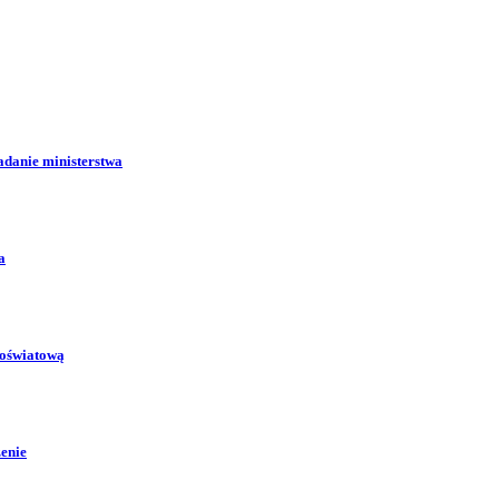
adanie ministerstwa
a
 oświatową
zenie