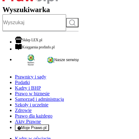
Wyszukiwarka
Szukaj
otwiera się w nowej karcie
Sklep LEX.pl
otwiera się w nowej karcie
Księgarnia profinfo.pl
Nasze serwisy
Prawnicy i sądy
Podatki
Kadry i BHP
Prawo w biznesie
Samorząd i administracja
Szkoły i uczelnie
Zdrowie
Prawo dla każdego
Akty Prawne
Moje Prawo.pl
- rejestracja i logowanie do serwisu
Kadry w oświacie