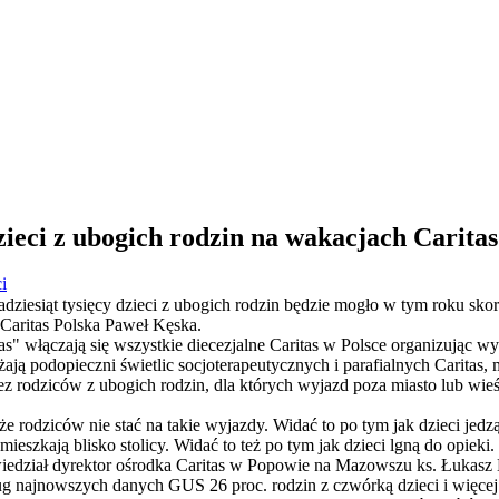
dzieci z ubogich rodzin na wakacjach Caritas
i
adziesiąt tysięcy dzieci z ubogich rodzin będzie mogło w tym roku sko
Caritas Polska Paweł Kęska.
" włączają się wszystkie diecezjalne Caritas w Polsce organizując wyp
ają podopieczni świetlic socjoterapeutycznych i parafialnych Caritas,
ez rodziców z ubogich rodzin, dla których wyjazd poza miasto lub wieś
że rodziców nie stać na takie wyjazdy. Widać to po tym jak dzieci jedzą,
ieszkają blisko stolicy. Widać to też po tym jak dzieci lgną do opieki
wiedział dyrektor ośrodka Caritas w Popowie na Mazowszu ks. Łukas
ług najnowszych danych GUS 26 proc. rodzin z czwórką dzieci i więcej 