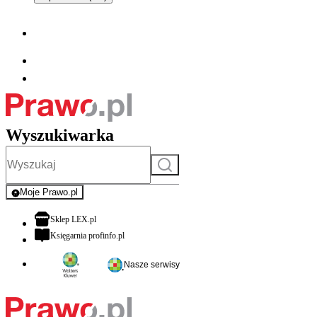
Wyszukiwarka
Szukaj
Moje Prawo.pl
- rejestracja i logowanie do serwisu
otwiera się w nowej karcie
Sklep LEX.pl
otwiera się w nowej karcie
Księgarnia profinfo.pl
Nasze serwisy