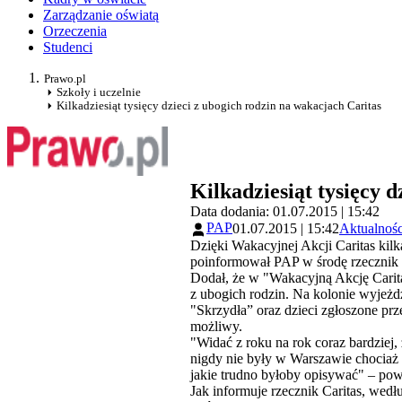
Zarządzanie oświatą
Orzeczenia
Studenci
Prawo.pl
Szkoły i uczelnie
Kilkadziesiąt tysięcy dzieci z ubogich rodzin na wakacjach Caritas
Kilkadziesiąt tysięcy 
Data dodania: 01.07.2015 | 15:42
PAP
01.07.2015 | 15:42
Aktualnośc
Dzięki Wakacyjnej Akcji Caritas kilk
poinformował PAP w środę rzecznik 
Dodał, że w "Wakacyjną Akcję Caritas
z ubogich rodzin. Na kolonie wyjeżdż
"Skrzydła” oraz dzieci zgłoszone prz
możliwy.
"Widać z roku na rok coraz bardziej, 
nigdy nie były w Warszawie chociaż m
jakie trudno byłoby opisywać" – po
Jak informuje rzecznik Caritas, wed