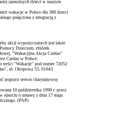
mniej zamożnych dzieci w naszym
ież wakacje w Polsce dla 380 dzieci
kiego połączona z integracją z
zeby akcji wypożyczanych jest także
a Pomocy Dzieciom, zbiórek
dowej. "Wakacyjna Akcja Caritas"
zez Caritas w Polsce.
s o treści "Wakacje" pod numer 72052
itas", ul. Okopowa 55, 01043
cać poprzez serwis charytatywny
owana 10 października 1990 r. przez
 w oparciu o ustawę z dnia 17 maja
licznego. (PAP)