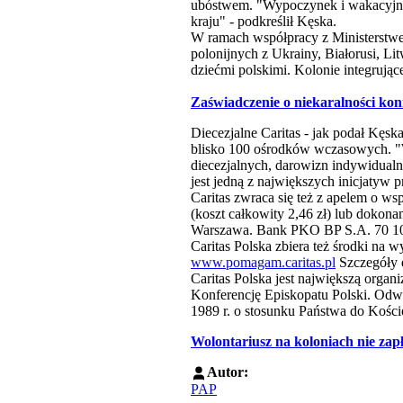
ubóstwem. "Wypoczynek i wakacyjne
kraju" - podkreślił Kęska.
W ramach współpracy z Ministerstwem
polonijnych z Ukrainy, Białorusi, Li
dziećmi polskimi. Kolonie integrujące 
Zaświadczenie o niekaralności ko
Diecezjalne Caritas - jak podał Kęsk
blisko 100 ośrodków wczasowych. "W
diecezjalnych, darowizn indywidual
jest jedną z największych inicjatyw 
Caritas zwraca się też z apelem o ws
(koszt całkowity 2,46 zł) lub dokon
Warszawa. Bank PKO BP S.A. 70 10
Caritas Polska zbiera też środki na 
www.pomagam.caritas.pl
Szczegóły d
Caritas Polska jest największą orga
Konferencję Episkopatu Polski. Odwoł
1989 r. o stosunku Państwa do Kości
Wolontariusz na koloniach nie zapł
Autor:
PAP