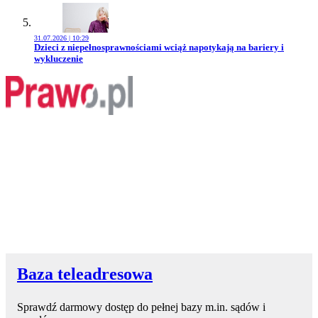
31.07.2026 | 10:29
Przejdź do artykułu:
Dzieci z niepełnosprawnościami wciąż napotykają na bariery i
wykluczenie
Baza teleadresowa
Sprawdź darmowy dostęp do pełnej bazy m.in. sądów i