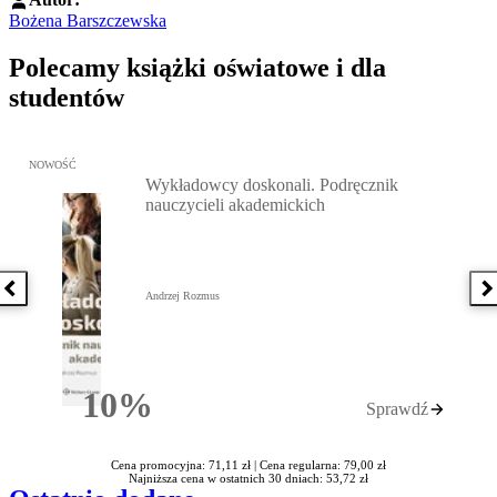
Bożena Barszczewska
Polecamy książki oświatowe i dla
studentów
Przejdź do: Wykładowcy doskonali. Podręcznik nauczycieli akadem
NOWOŚĆ
Wykładowcy doskonali. Podręcznik
nauczycieli akademickich
Poprzednia książka
N
Andrzej Rozmus
10%
Sprawdź
Rabatu
Cena promocyjna: 71,11 zł |
Cena regularna: 79,00 zł
Najniższa cena w ostatnich 30 dniach: 53,72 zł