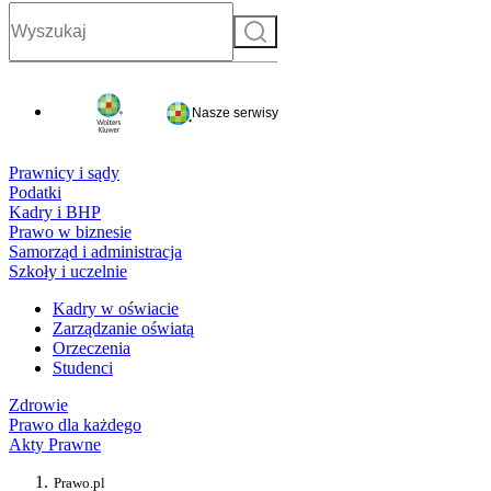
Szukaj
Nasze serwisy
Prawnicy i sądy
Podatki
Kadry i BHP
Prawo w biznesie
Samorząd i administracja
Szkoły i uczelnie
Kadry w oświacie
Zarządzanie oświatą
Orzeczenia
Studenci
Zdrowie
Prawo dla każdego
Akty Prawne
Prawo.pl