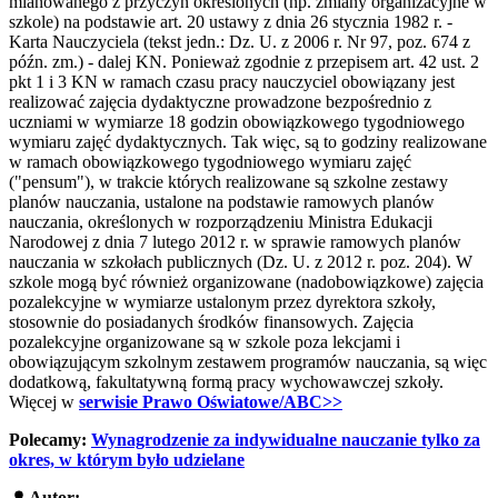
mianowanego z przyczyn określonych (np. zmiany organizacyjne w
szkole) na podstawie art. 20 ustawy z dnia 26 stycznia 1982 r. -
Karta Nauczyciela (tekst jedn.: Dz. U. z 2006 r. Nr 97, poz. 674 z
późn. zm.) - dalej KN. Ponieważ zgodnie z przepisem art. 42 ust. 2
pkt 1 i 3 KN w ramach czasu pracy nauczyciel obowiązany jest
realizować zajęcia dydaktyczne prowadzone bezpośrednio z
uczniami w wymiarze 18 godzin obowiązkowego tygodniowego
wymiaru zajęć dydaktycznych. Tak więc, są to godziny realizowane
w ramach obowiązkowego tygodniowego wymiaru zajęć
("pensum"), w trakcie których realizowane są szkolne zestawy
planów nauczania, ustalone na podstawie ramowych planów
nauczania, określonych w rozporządzeniu Ministra Edukacji
Narodowej z dnia 7 lutego 2012 r. w sprawie ramowych planów
nauczania w szkołach publicznych (Dz. U. z 2012 r. poz. 204). W
szkole mogą być również organizowane (nadobowiązkowe) zajęcia
pozalekcyjne w wymiarze ustalonym przez dyrektora szkoły,
stosownie do posiadanych środków finansowych. Zajęcia
pozalekcyjne organizowane są w szkole poza lekcjami i
obowiązującym szkolnym zestawem programów nauczania, są więc
dodatkową, fakultatywną formą pracy wychowawczej szkoły.
Więcej w
serwisie Prawo Oświatowe/ABC>>
Polecamy:
Wynagrodzenie za indywidualne nauczanie tylko za
okres, w którym było udzielane
Autor: