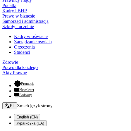
Prawnicy i sądy
Podatki
Kadry i BHP
Prawo w biznesie
Samorząd i administracja
Szkoły i uczelnie
Kadry w oświacie
Zarządzanie oświatą
Orzeczenia
Studenci
Zdrowie
Prawo dla każdego
Akty Prawne
- otwiera się w nowej karcie
Promocje
Newsletter
Podcasty
Zmień język - bieżący:
Zmień język strony
PL
English (EN)
Українська (UA)