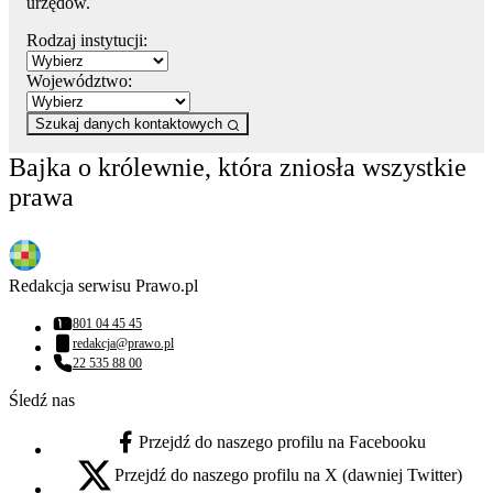
urzędów.
Rodzaj instytucji:
Województwo:
Szukaj danych kontaktowych
Bajka o królewnie, która zniosła wszystkie
prawa
Redakcja serwisu Prawo.pl
801 04 45 45
Numer telefonu:
redakcja@prawo.pl
Adres email:
22 535 88 00
Numer telefonu:
Śledź nas
Przejdź do naszego profilu na Facebooku
facebook - otwiera się w nowej karcie
Przejdź do naszego profilu na X (dawniej Twitter)
x - otwiera się w nowej karcie