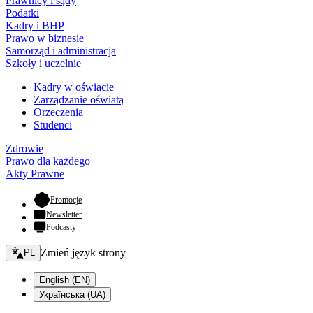
Prawnicy i sądy
Podatki
Kadry i BHP
Prawo w biznesie
Samorząd i administracja
Szkoły i uczelnie
Kadry w oświacie
Zarządzanie oświatą
Orzeczenia
Studenci
Zdrowie
Prawo dla każdego
Akty Prawne
- otwiera się w nowej karcie
Promocje
Newsletter
Podcasty
Zmień język - bieżący:
Zmień język strony
PL
English (EN)
Українська (UA)