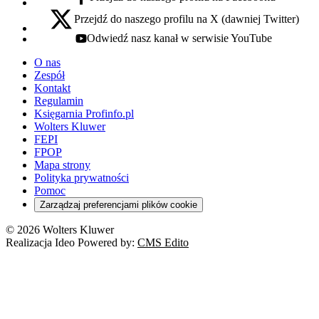
facebook - otwiera się w nowej karcie
Przejdź do naszego profilu na X (dawniej Twitter)
x - otwiera się w nowej karcie
Odwiedź nasz kanał w serwisie YouTube
youtube - otwiera się w nowej karcie
O nas
Zespół
Kontakt
Regulamin
Księgarnia Profinfo.pl
Wolters Kluwer
FEPI
FPOP
Mapa strony
Polityka prywatności
Pomoc
Zarządzaj preferencjami plików cookie
© 2026 Wolters Kluwer
Realizacja Ideo Powered by:
CMS Edito