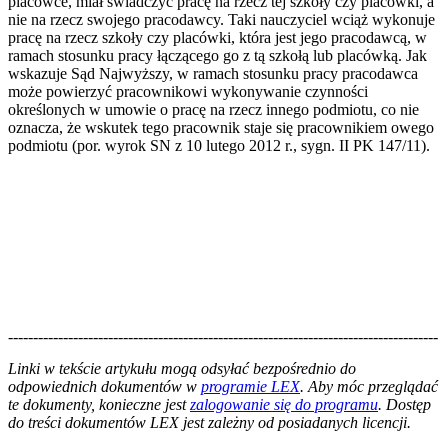
placówce, miał świadczyć pracę na rzecz tej szkoły czy placówki, a
nie na rzecz swojego pracodawcy. Taki nauczyciel wciąż wykonuje
pracę na rzecz szkoły czy placówki, która jest jego pracodawcą, w
ramach stosunku pracy łączącego go z tą szkołą lub placówką. Jak
wskazuje Sąd Najwyższy, w ramach stosunku pracy pracodawca
może powierzyć pracownikowi wykonywanie czynności
określonych w umowie o pracę na rzecz innego podmiotu, co nie
oznacza, że wskutek tego pracownik staje się pracownikiem owego
podmiotu (por. wyrok SN z 10 lutego 2012 r., sygn. II PK 147/11).
--------------------------------------------------------------------------------------
--------------------------------------------------------
Linki w tekście artykułu mogą odsyłać bezpośrednio do
odpowiednich dokumentów w
programie LEX
. Aby móc przeglądać
te dokumenty, konieczne jest
zalogowanie się do programu
. Dostęp
do treści dokumentów LEX jest zależny od posiadanych licencji.