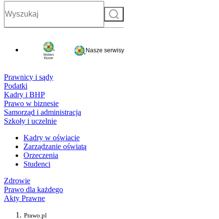
Szukaj
Nasze serwisy
Prawnicy i sądy
Podatki
Kadry i BHP
Prawo w biznesie
Samorząd i administracja
Szkoły i uczelnie
Kadry w oświacie
Zarządzanie oświatą
Orzeczenia
Studenci
Zdrowie
Prawo dla każdego
Akty Prawne
Prawo.pl