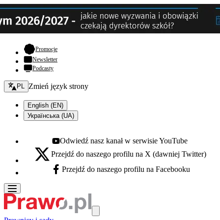
- otwiera się w nowej karcie
Promocje
Newsletter
Podcasty
Zmień język - bieżący:
Zmień język strony
PL
English (EN)
Українська (UA)
Odwiedź nasz kanał w serwisie YouTube
Youtube - otwiera się w nowej karcie
Przejdź do naszego profilu na X (dawniej Twitter)
X - otwiera się w nowej karcie
Przejdź do naszego profilu na Facebooku
Facebook - otwiera się w nowej karcie