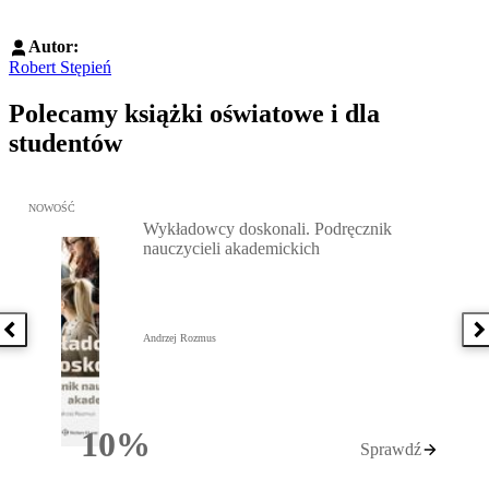
Autor:
Robert Stępień
Polecamy książki oświatowe i dla
studentów
Przejdź do: Wykładowcy doskonali. Podręcznik nauczycieli akadem
NOWOŚĆ
Wykładowcy doskonali. Podręcznik
nauczycieli akademickich
Poprzednia książka
N
Andrzej Rozmus
10%
Sprawdź
Rabatu