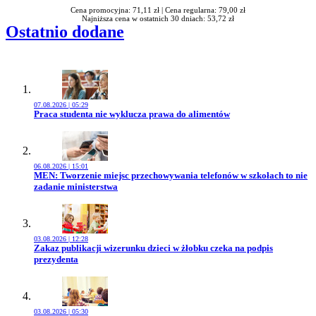
Cena promocyjna: 71,11 zł |
Cena regularna: 79,00 zł
Najniższa cena w ostatnich 30 dniach: 53,72 zł
Ostatnio dodane
07.08.2026 | 05:29
Przejdź do artykułu:
Praca studenta nie wyklucza prawa do alimentów
06.08.2026 | 15:01
Przejdź do artykułu:
MEN: Tworzenie miejsc przechowywania telefonów w szkołach to nie
zadanie ministerstwa
03.08.2026 | 12:28
Przejdź do artykułu:
Zakaz publikacji wizerunku dzieci w żłobku czeka na podpis
prezydenta
03.08.2026 | 05:30