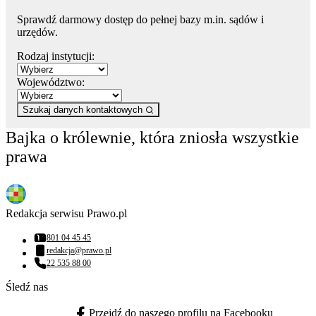
Sprawdź darmowy dostęp do pełnej bazy m.in. sądów i
urzędów.
Rodzaj instytucji:
Województwo:
Szukaj danych kontaktowych
Bajka o królewnie, która zniosła wszystkie
prawa
Redakcja serwisu Prawo.pl
801 04 45 45
Numer telefonu:
redakcja@prawo.pl
Adres email:
22 535 88 00
Numer telefonu:
Śledź nas
Przejdź do naszego profilu na Facebooku