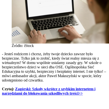
Źródło: iStock
- Jesteś rodzicem i chcesz, żeby twoje dziecko zawsze było
bezpieczne. Tylko jak to zrobić, kiedy świat realny miesza się z
wirtualnym? W domu wspólnie ustalamy zasady gry. W szkole o
bezpieczeństwo dzieci w sieci dba OSE. Ogólnopolska Sieć
Edukacyjna to szybki, bezpieczny i bezpłatny internet. I nie tylko! –
mówi ambasador akcji, aktor Paweł Małaszyński w spocie, który
udostępniono od czwartku.
Czytaj:​
Zagórski: Szkoły wkrótce z szybkim internetem i
narzędziami do blokowania szkodliwych treści
>>