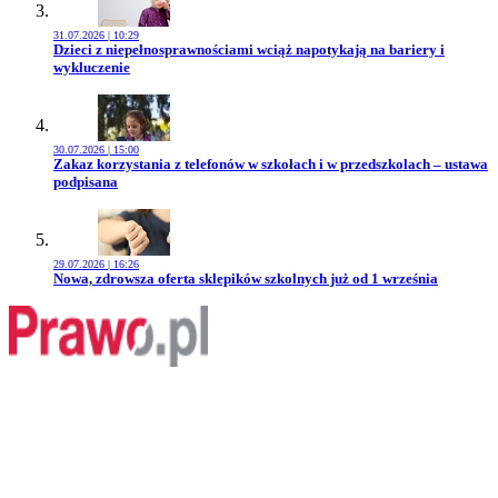
31.07.2026 | 10:29
Przejdź do artykułu:
Dzieci z niepełnosprawnościami wciąż napotykają na bariery i
wykluczenie
30.07.2026 | 15:00
Przejdź do artykułu:
Zakaz korzystania z telefonów w szkołach i w przedszkolach – ustawa
podpisana
29.07.2026 | 16:26
Przejdź do artykułu:
Nowa, zdrowsza oferta sklepików szkolnych już od 1 września