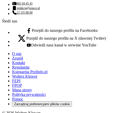
801 04 45 45
Numer telefonu:
redakcja@prawo.pl
Adres email:
22 535 88 00
Numer telefonu:
Śledź nas
Przejdź do naszego profilu na Facebooku
facebook - otwiera się w nowej karcie
Przejdź do naszego profilu na X (dawniej Twitter)
x - otwiera się w nowej karcie
Odwiedź nasz kanał w serwisie YouTube
youtube - otwiera się w nowej karcie
O nas
Zespół
Kontakt
Regulamin
Księgarnia Profinfo.pl
Wolters Kluwer
FEPI
FPOP
Mapa strony
Polityka prywatności
Pomoc
Zarządzaj preferencjami plików cookie
© 2026 Wolters Kluwer