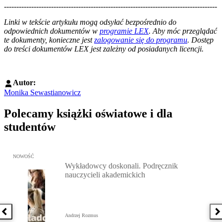
--------------------------------------------------------------------------------------
--------------------------------------------------------
Linki w tekście artykułu mogą odsyłać bezpośrednio do
odpowiednich dokumentów w
programie LEX
. Aby móc przeglądać
te dokumenty, konieczne jest
zalogowanie się do programu
. Dostęp
do treści dokumentów LEX jest zależny od posiadanych licencji.
Autor:
Monika Sewastianowicz
Polecamy książki oświatowe i dla
studentów
Przejdź do: Wykładowcy doskonali. Podręcznik nauczycieli akadem
NOWOŚĆ
Wykładowcy doskonali. Podręcznik
nauczycieli akademickich
Poprzednia książka
N
Andrzej Rozmus