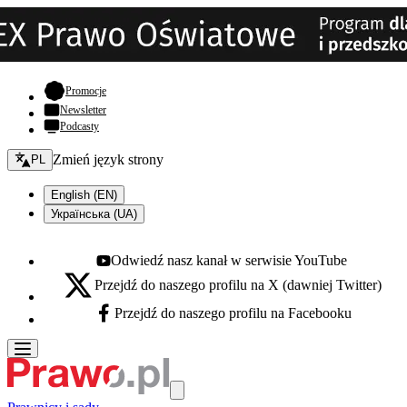
- otwiera się w nowej karcie
Promocje
Newsletter
Podcasty
Zmień język - bieżący:
Zmień język strony
PL
English (EN)
Українська (UA)
Odwiedź nasz kanał w serwisie YouTube
Youtube - otwiera się w nowej karcie
Przejdź do naszego profilu na X (dawniej Twitter)
X - otwiera się w nowej karcie
Przejdź do naszego profilu na Facebooku
Facebook - otwiera się w nowej karcie