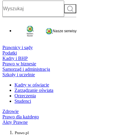
Szukaj
Nasze serwisy
Prawnicy i sądy
Podatki
Kadry i BHP
Prawo w biznesie
Samorząd i administracja
Szkoły i uczelnie
Kadry w oświacie
Zarządzanie oświatą
Orzeczenia
Studenci
Zdrowie
Prawo dla każdego
Akty Prawne
Prawo.pl