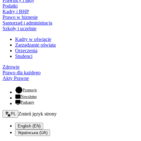
Prawnicy i sądy
Podatki
Kadry i BHP
Prawo w biznesie
Samorząd i administracja
Szkoły i uczelnie
Kadry w oświacie
Zarządzanie oświatą
Orzeczenia
Studenci
Zdrowie
Prawo dla każdego
Akty Prawne
- otwiera się w nowej karcie
Promocje
Newsletter
Podcasty
Zmień język - bieżący:
Zmień język strony
PL
English (EN)
Українська (UA)