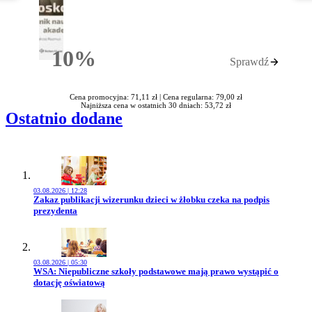
10%
Sprawdź
Rabatu
Cena promocyjna: 71,11 zł |
Cena regularna: 79,00 zł
Najniższa cena w ostatnich 30 dniach: 53,72 zł
Ostatnio dodane
03.08.2026 | 12:28
Przejdź do artykułu:
Zakaz publikacji wizerunku dzieci w żłobku czeka na podpis
prezydenta
03.08.2026 | 05:30
Przejdź do artykułu:
WSA: Niepubliczne szkoły podstawowe mają prawo wystąpić o
dotację oświatową