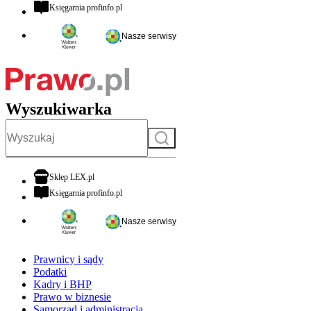
otwiera się w nowej karcie
Księgarnia profinfo.pl
Nasze serwisy
Wyszukiwarka
Szukaj
otwiera się w nowej karcie
Sklep LEX.pl
otwiera się w nowej karcie
Księgarnia profinfo.pl
Nasze serwisy
Prawnicy i sądy
Podatki
Kadry i BHP
Prawo w biznesie
Samorząd i administracja