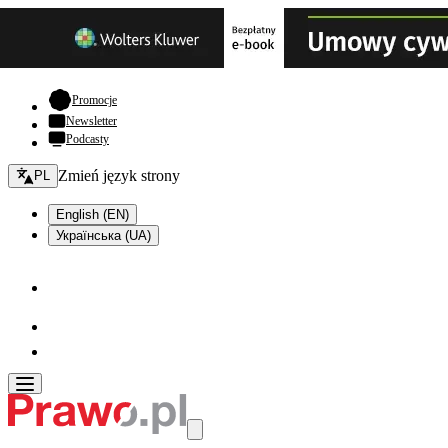
- otwiera się w nowej karcie
Promocje
Newsletter
Podcasty
Zmień język - bieżący:
Zmień język strony
PL
English (EN)
Українська (UA)