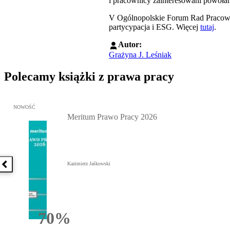
i pracownicy zainteresowani powoła
V Ogólnopolskie Forum Rad Pracown
partycypacja i ESG. Więcej
tutaj
.
Autor:
Grażyna J. Leśniak
Polecamy książki z prawa pracy
Przejdź do: Meritum Prawo Pracy 2026, Kazimierz Jaśkowski - otw
NOWOŚĆ
Meritum Prawo Pracy 2026
Kazimierz Jaśkowski
Poprzednia książka
70%
Rabatu