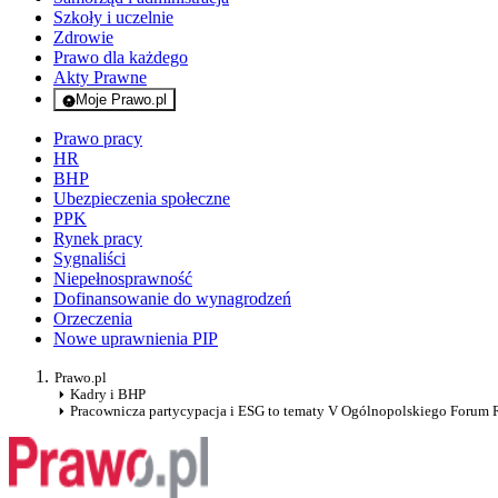
Szkoły i uczelnie
Zdrowie
Prawo dla każdego
Akty Prawne
Moje Prawo.pl
- rejestracja i logowanie do serwisu
Prawo pracy
HR
BHP
Ubezpieczenia społeczne
PPK
Rynek pracy
Sygnaliści
Niepełnosprawność
Dofinansowanie do wynagrodzeń
Orzeczenia
Nowe uprawnienia PIP
Prawo.pl
Kadry i BHP
Pracownicza partycypacja i ESG to tematy V Ogólnopolskiego Forum