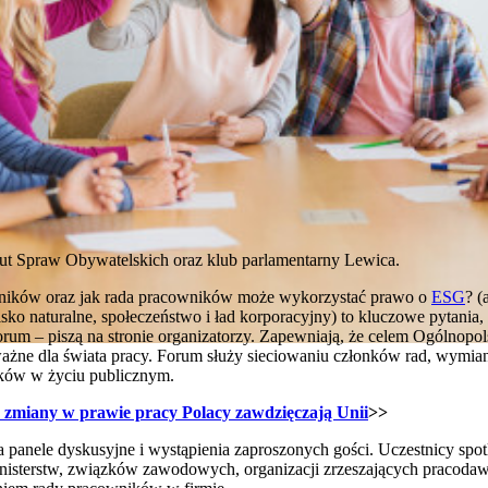
tut Spraw Obywatelskich oraz klub parlamentarny Lewica.
wników oraz jak rada pracowników może wykorzystać prawo o
ESG
? (
sko naturalne, społeczeństwo i ład korporacyjny) to kluczowe pytania,
rum – piszą na stronie organizatorzy. Zapewniają, że celem Ogólnop
ażne dla świata pracy. Forum służy sieciowaniu członków rad, wymian
ików w życiu publicznym.
 zmiany w prawie pracy Polacy zawdzięczają Unii
>>
 panele dyskusyjne i wystąpienia zaproszonych gości. Uczestnicy spot
nisterstw, związków zawodowych, organizacji zrzeszających pracodaw