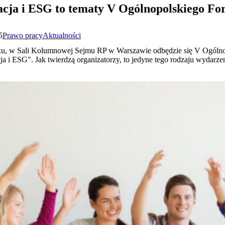
acja i ESG to tematy V Ogólnopolskiego 
5
Prawo pracy
Aktualności
roku, w Sali Kolumnowej Sejmu RP w Warszawie odbędzie się V Ogól
a i ESG". Jak twierdzą organizatorzy, to jedyne tego rodzaju wydarz