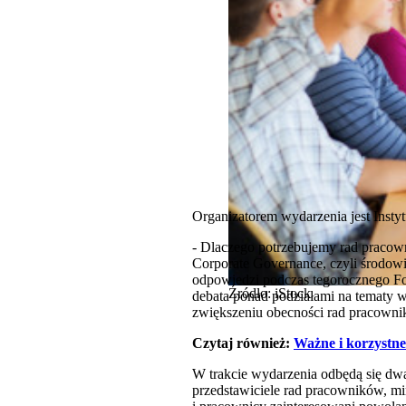
Organizatorem wydarzenia jest Insty
- Dlaczego potrzebujemy rad praco
Corporate Governance, czyli środowi
odpowiedzi podczas tegorocznego Fo
Źródło: iStock
debata ponad podziałami na tematy w
zwiększeniu obecności rad pracown
Czytaj również:
Ważne i korzystne
W trakcie wydarzenia odbędą się dwa
przedstawiciele rad pracowników, mi