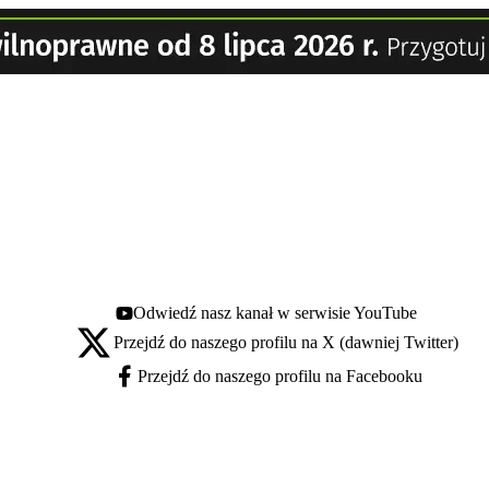
Odwiedź nasz kanał w serwisie YouTube
Youtube - otwiera się w nowej karcie
Przejdź do naszego profilu na X (dawniej Twitter)
X - otwiera się w nowej karcie
Przejdź do naszego profilu na Facebooku
Facebook - otwiera się w nowej karcie