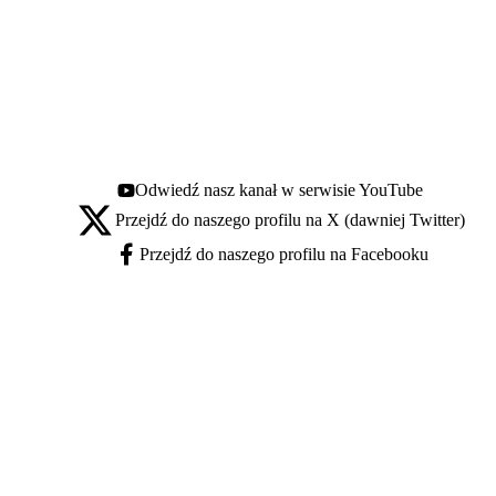
Odwiedź nasz kanał w serwisie YouTube
Youtube - otwiera się w nowej karcie
Przejdź do naszego profilu na X (dawniej Twitter)
X - otwiera się w nowej karcie
Przejdź do naszego profilu na Facebooku
Facebook - otwiera się w nowej karcie