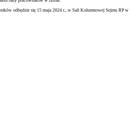
niem rady pracowników w firmie.
ików odbędzie się 15 maja 2024 r., w Sali Kolumnowej Sejmu RP w
iera się w nowym oknie