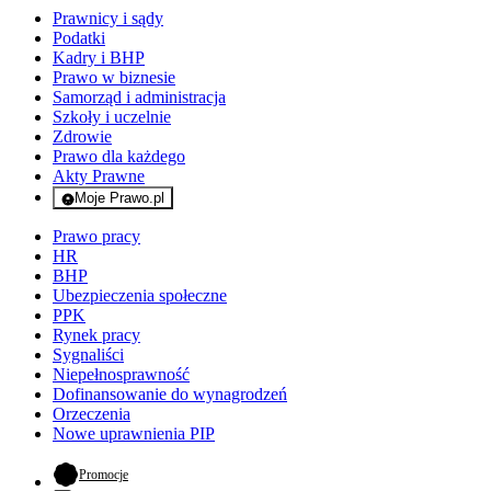
Prawnicy i sądy
Podatki
Kadry i BHP
Prawo w biznesie
Samorząd i administracja
Szkoły i uczelnie
Zdrowie
Prawo dla każdego
Akty Prawne
Moje Prawo.pl
- rejestracja i logowanie do serwisu
Prawo pracy
HR
BHP
Ubezpieczenia społeczne
PPK
Rynek pracy
Sygnaliści
Niepełnosprawność
Dofinansowanie do wynagrodzeń
Orzeczenia
Nowe uprawnienia PIP
- otwiera się w nowej karcie
Promocje