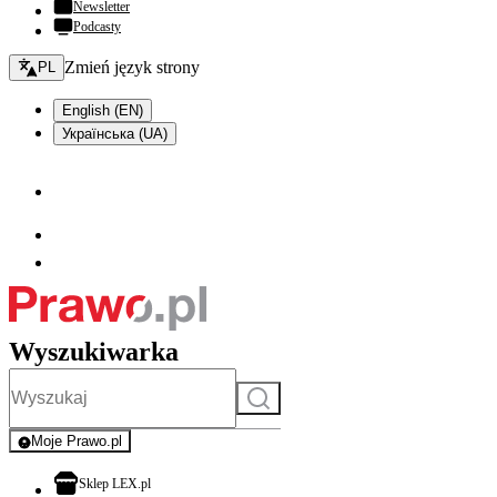
Newsletter
Podcasty
Zmień język - bieżący:
Zmień język strony
PL
English (EN)
Українська (UA)
Wyszukiwarka
Szukaj
Moje Prawo.pl
- rejestracja i logowanie do serwisu
otwiera się w nowej karcie
Sklep LEX.pl