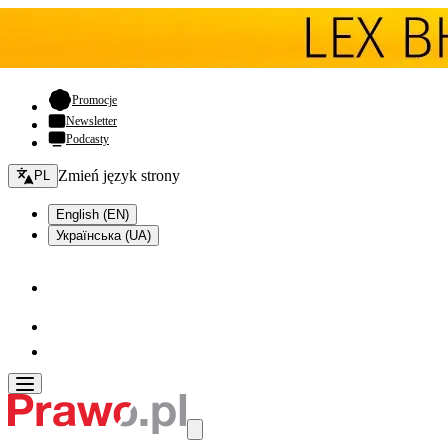
- otwiera się w nowej karcie
Promocje
Newsletter
Podcasty
Zmień język - bieżący:
Zmień język strony
PL
English (EN)
Українська (UA)