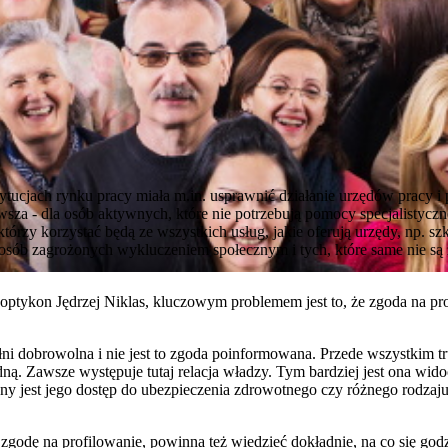
tytucjach rynku pracy miała m.in. usprawnić działanie urzędów pracy 
sza - dla osób aktywnych, które nie potrzebują pomocy specjalistycznej
rzy korzystać będą ze wszystkich usług, jakie oferują urzędy, np. szko
o osób zagrożonych wykluczeniem społecznym i tych, które same nie są
optykon Jędrzej Niklas, kluczowym problemem jest to, że zgoda na pr
ełni dobrowolna i nie jest to zgoda poinformowana. Przede wszystkim t
. Zawsze występuje tutaj relacja władzy. Tym bardziej jest ona widocz
ony jest jego dostęp do ubezpieczenia zdrowotnego czy różnego rodzaj
 zgodę na profilowanie, powinna też wiedzieć dokładnie, na co się god