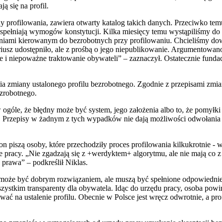
ą się na profil.
dy profilowania, zawiera otwarty katalog takich danych. Przeciwko 
 spełniają wymogów konstytucji. Kilka miesięcy temu wystąpiliśmy do r
aniami kierowanym do bezrobotnych przy profilowaniu. Chcieliśmy dowie
ariusz udostępniło, ale z prośbą o jego niepublikowanie. Argumentowan
ne i niepoważne traktowanie obywateli” – zaznaczył. Ostatecznie fundac
ia zmiany ustalonego profilu bezrobotnego. Zgodnie z przepisami zmiana
ezrobotnego.
w ogóle, że błędny może być system, jego założenia albo to, że pomyłk
cy. Przepisy w żadnym z tych wypadków nie dają możliwości odwołania s
n piszą osoby, które przechodziły proces profilowania kilkukrotnie - w
 pracy. „Nie zgadzają się z +werdyktem+ algorytmu, ale nie mają co z t
prawa” – podkreślił Niklas.
może być dobrym rozwiązaniem, ale muszą być spełnione odpowiednie
ystkim transparenty dla obywatela. Idąc do urzędu pracy, osoba powin
ywać na ustalenie profilu. Obecnie w Polsce jest wręcz odwrotnie, a pro
.