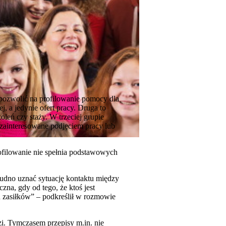
i pozwolić na profilowanie pomocy dla
, a jedynie ofert pracy. Druga to
leń czy staży. W trzeciej grupie
 zainteresowane podjęciem pracy lub
ofilowanie nie spełnia podstawowych
rudno uznać sytuację kontaktu między
na, gdy od tego, że ktoś jest
u zasiłków” – podkreślił w rozmowie
zi. Tymczasem przepisy m.in. nie