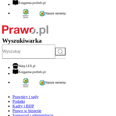
otwiera się w nowej karcie
Księgarnia profinfo.pl
Nasze serwisy
Wyszukiwarka
Szukaj
otwiera się w nowej karcie
Sklep LEX.pl
otwiera się w nowej karcie
Księgarnia profinfo.pl
Nasze serwisy
Prawnicy i sądy
Podatki
Kadry i BHP
Prawo w biznesie
Samorząd i administracja