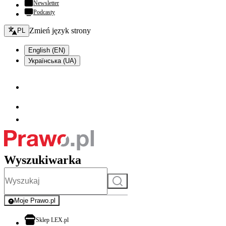
Newsletter
Podcasty
Zmień język - bieżący:
Zmień język strony
PL
English (EN)
Українська (UA)
Wyszukiwarka
Szukaj
Moje Prawo.pl
- rejestracja i logowanie do serwisu
otwiera się w nowej karcie
Sklep LEX.pl