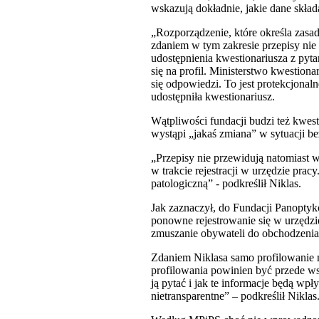
wskazują dokładnie, jakie dane składaj
„Rozporządzenie, które określa zasa
zdaniem w tym zakresie przepisy nie
udostępnienia kwestionariusza z pyt
się na profil. Ministerstwo kwestion
się odpowiedzi. To jest protekcjonal
udostępniła kwestionariusz.
Wątpliwości fundacji budzi też kwest
wystąpi „jakaś zmiana” w sytuacji b
„Przepisy nie przewidują natomiast 
w trakcie rejestracji w urzędzie pra
patologiczną” - podkreślił Niklas.
Jak zaznaczył, do Fundacji Panoptyko
ponowne rejestrowanie się w urzędzie
zmuszanie obywateli do obchodzenia 
Zdaniem Niklasa samo profilowanie 
profilowania powinien być przede wsz
ją pytać i jak te informacje będą wpł
nietransparentne” – podkreślił Niklas