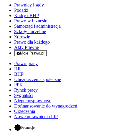
Prawnicy i sądy
Podatki
Kadry i BHP
Prawo w biznesie
Samorząd i administracja
Szkoły i uczelnie
Zdrowie
Prawo dla każdego
Akty Prawne
Moje Prawo.pl
- rejestracja i logowanie do serwisu
Prawo pracy
HR
BHP
Ubezpieczenia społeczne
PPK
Rynek pracy
Sygnaliści
Niepełnosprawność
Dofinansowanie do wynagrodzeń
Orzeczenia
Nowe uprawnienia PIP
- otwiera się w nowej karcie
Promocje