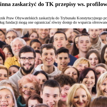
na zaskarżyć do TK przepisy ws. profilo
nik Praw Obywatelskich zaskarżyła do Trybunału Konstytucyjnego prz
ug fundacji mogą one ograniczać równy dostęp do wsparcia oferowane