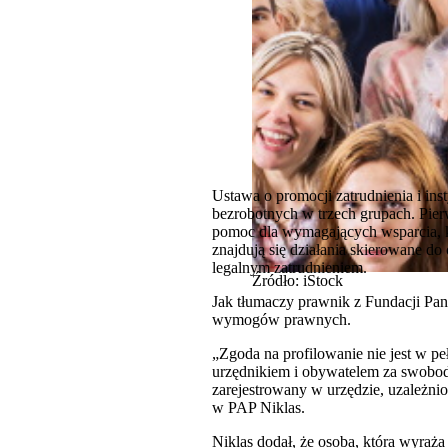
Ustawa o promocji zatrudnienia i ins
bezrobotnych w trzech grupach. Pierw
pomoc dla wymagających wsparcia, któ
znajdują się działania skierowane d
legalnym zatrudnieniem.
Źródło: iStock
Jak tłumaczy prawnik z Fundacji Pan
wymogów prawnych.
„Zgoda na profilowanie nie jest w p
urzędnikiem i obywatelem za swobodną
zarejestrowany w urzędzie, uzależni
w PAP Niklas.
Niklas dodał, że osoba, która wyraża