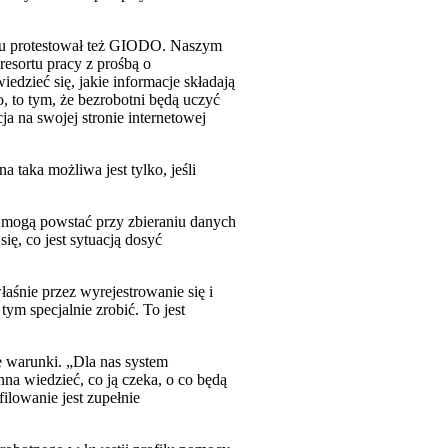
temu protestował też GIODO. Naszym
esortu pracy z prośbą o
dzieć się, jakie informacje składają
o, to tym, że bezrobotni będą uczyć
ja na swojej stronie internetowej
 taka możliwa jest tylko, jeśli
i mogą powstać przy zbieraniu danych
ię, co jest sytuacją dosyć
łaśnie przez wyrejestrowanie się i
ym specjalnie zrobić. To jest
 warunki. „Dla nas system
na wiedzieć, co ją czeka, o co będą
filowanie jest zupełnie