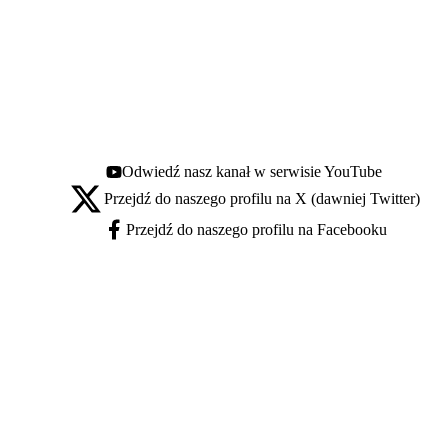
Odwiedź nasz kanał w serwisie YouTube
Youtube - otwiera się w nowej karcie
Przejdź do naszego profilu na X (dawniej Twitter)
X - otwiera się w nowej karcie
Przejdź do naszego profilu na Facebooku
Facebook - otwiera się w nowej karcie