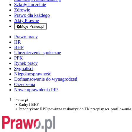
Szkoły i uczelnie
Zdrowie
Prawo dla każdego
Akty Prawne
Moje Prawo.pl
- rejestracja i logowanie do serwisu
Prawo pracy
HR
BHP
Ubezpieczenia społeczne
PPK
Rynek pracy
Sygnaliści
Niepełnosprawność
Dofinansowanie do wynagrodzeń
Orzeczenia
Nowe uprawnienia PIP
Prawo.pl
Kadry i BHP
Panoptykon: RPO powinna zaskarżyć do TK przepisy ws. profilowania