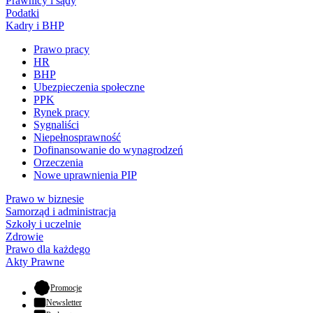
Prawnicy i sądy
Podatki
Kadry i BHP
Prawo pracy
HR
BHP
Ubezpieczenia społeczne
PPK
Rynek pracy
Sygnaliści
Niepełnosprawność
Dofinansowanie do wynagrodzeń
Orzeczenia
Nowe uprawnienia PIP
Prawo w biznesie
Samorząd i administracja
Szkoły i uczelnie
Zdrowie
Prawo dla każdego
Akty Prawne
- otwiera się w nowej karcie
Promocje
Newsletter