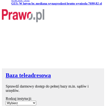
05.08.2026 | 16:02
Przejdź do artykułu:
GUS: W lutym br. mediana wynagrodzeń brutto wyniosła 7690,82 zł
Baza teleadresowa
Sprawdź darmowy dostęp do pełnej bazy m.in. sądów i
urzędów.
Rodzaj instytucji: