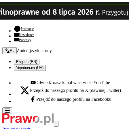
- otwiera się w nowej karcie
Promocje
Newsletter
Podcasty
Zmień język - bieżący:
Zmień język strony
PL
English (EN)
Українська (UA)
Odwiedź nasz kanał w serwisie YouTube
Youtube - otwiera się w nowej karcie
Przejdź do naszego profilu na X (dawniej Twitter)
X - otwiera się w nowej karcie
Przejdź do naszego profilu na Facebooku
Facebook - otwiera się w nowej karcie