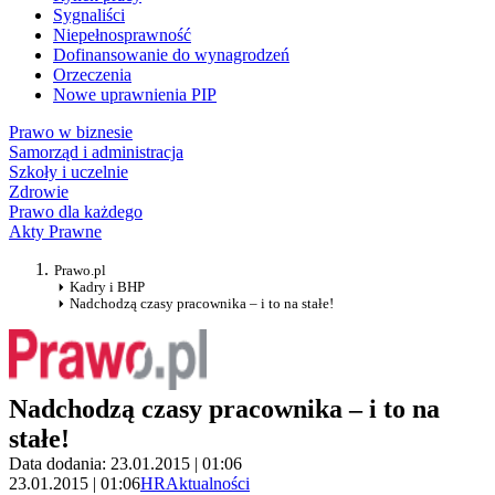
Sygnaliści
Niepełnosprawność
Dofinansowanie do wynagrodzeń
Orzeczenia
Nowe uprawnienia PIP
Prawo w biznesie
Samorząd i administracja
Szkoły i uczelnie
Zdrowie
Prawo dla każdego
Akty Prawne
Prawo.pl
Kadry i BHP
Nadchodzą czasy pracownika – i to na stałe!
Nadchodzą czasy pracownika – i to na
stałe!
Data dodania: 23.01.2015 | 01:06
23.01.2015 | 01:06
HR
Aktualności