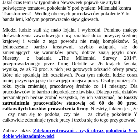
Jakiś czas temu w tygodniku Newsweek pojawił się artykuł
poświęcony tematowi pokolenia Y pod tytułem: Milenialsi kontra
Transformersi1. Według obecnych pracodawców pokolenie Y to
banda leni, którym poprzewracało sięw głowach.
Młodzi ludzie stali się mało lojalni i wybredni. Pomimo małego
doświadczenia zawodowego chcą zarabiać dużo powyżej średniej
krajowej i wcale z tego powodu nie mają kompleksów. Są
jednocześnie bardzo kreatywni, szybko adaptują się do
zmieniających się warunków pracy, dobrze znają języki obce.
Niestety, z badania „The Millennial Survey 2014”,
przeprowadzonego przez firmę Deloitte w 26 krajach świata,
wynika, że aż 70 proc. z nich jest gotowych odrzucić oferty pracy,
które nie spełniają ich oczekiwań. Poza tym młodzi ludzie coraz
mniej przywiązują się do swojego miejsca pracy. Osoby poniżej 25.
roku życia zmieniają pracodawcę średnio co 14 miesięcy. Dla
pracodawców to bardzo niepokojące zjawisko. Dlatego rolą działów
personalnych będzie zrobić wszystko, by ich zatrzymać, bo
koszty
zatrudnienia pracowników stanowią od 60 do 80 proc.
całkowitych kosztów prowadzenia firmy
. Niestety, faktem jest, że
– czy nam się to podoba, czy nie – za chwilę pokolenie Y
całkowicie zdominuje rynek pracy i trzeba się do tego przygotować.
Zobacz także:
Zdekoncentrowani - czyli obraz pokolenia Y w
dobie wielozadaniowości