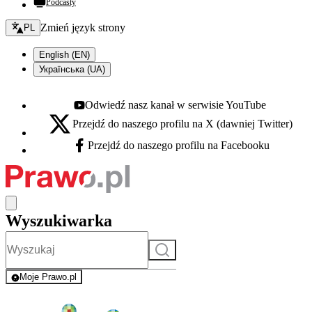
Podcasty
Zmień język - bieżący:
Zmień język strony
PL
English (EN)
Українська (UA)
Odwiedź nasz kanał w serwisie YouTube
Youtube - otwiera się w nowej karcie
Przejdź do naszego profilu na X (dawniej Twitter)
X - otwiera się w nowej karcie
Przejdź do naszego profilu na Facebooku
Facebook - otwiera się w nowej karcie
Wyszukiwarka
Szukaj
Moje Prawo.pl
- rejestracja i logowanie do serwisu