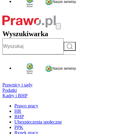
Nasze serwisy
Wyszukiwarka
Szukaj
Nasze serwisy
Prawnicy i sądy
Podatki
Kadry i BHP
Prawo pracy
HR
BHP
Ubezpieczenia społeczne
PPK
Rynek pracy