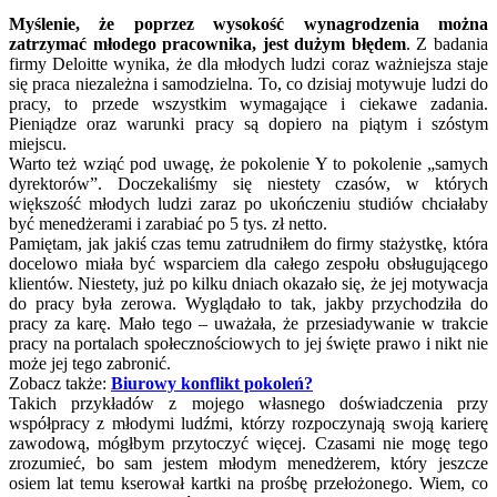
Myślenie, że poprzez wysokość wynagrodzenia można
zatrzymać młodego pracownika, jest dużym błędem
. Z badania
firmy Deloitte wynika, że dla młodych ludzi coraz ważniejsza staje
się praca niezależna i samodzielna. To, co dzisiaj motywuje ludzi do
pracy, to przede wszystkim wymagające i ciekawe zadania.
Pieniądze oraz warunki pracy są dopiero na piątym i szóstym
miejscu.
Warto też wziąć pod uwagę, że pokolenie Y to pokolenie „samych
dyrektorów”. Doczekaliśmy się niestety czasów, w których
większość młodych ludzi zaraz po ukończeniu studiów chciałaby
być menedżerami i zarabiać po 5 tys. zł netto.
Pamiętam, jak jakiś czas temu zatrudniłem do firmy stażystkę, która
docelowo miała być wsparciem dla całego zespołu obsługującego
klientów. Niestety, już po kilku dniach okazało się, że jej motywacja
do pracy była zerowa. Wyglądało to tak, jakby przychodziła do
pracy za karę. Mało tego – uważała, że przesiadywanie w trakcie
pracy na portalach społecznościowych to jej święte prawo i nikt nie
może jej tego zabronić.
Zobacz także:
Biurowy konflikt pokoleń?
Takich przykładów z mojego własnego doświadczenia przy
współpracy z młodymi ludźmi, którzy rozpoczynają swoją karierę
zawodową, mógłbym przytoczyć więcej. Czasami nie mogę tego
zrozumieć, bo sam jestem młodym menedżerem, który jeszcze
osiem lat temu kserował kartki na prośbę przełożonego. Wiem, co