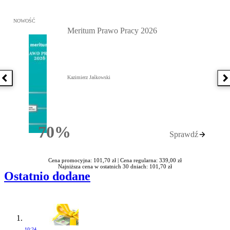
Przejdź do: Meritum Prawo Pracy 2026, Kazimierz Jaśkowski - otw
NOWOŚĆ
Meritum Prawo Pracy 2026
Kazimierz Jaśkowski
Poprzednia książka
N
70%
Sprawdź
Rabatu
Cena promocyjna: 101,70 zł |
Cena regularna: 339,00 zł
Najniższa cena w ostatnich 30 dniach: 101,70 zł
Ostatnio dodane
10:24