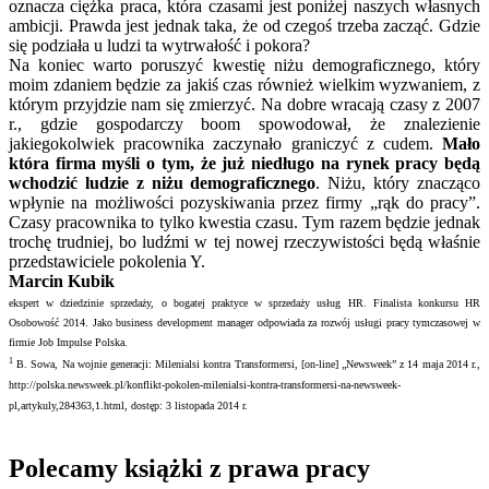
oznacza ciężka praca, która czasami jest poniżej naszych własnych
ambicji. Prawda jest jednak taka, że od czegoś trzeba zacząć. Gdzie
się podziała u ludzi ta wytrwałość i pokora?
Na koniec warto poruszyć kwestię niżu demograficznego, który
moim zdaniem będzie za jakiś czas również wielkim wyzwaniem, z
którym przyjdzie nam się zmierzyć. Na dobre wracają czasy z 2007
r., gdzie gospodarczy boom spowodował, że znalezienie
jakiegokolwiek pracownika zaczynało graniczyć z cudem.
Mało
która firma myśli o tym, że już niedługo na rynek pracy będą
wchodzić ludzie z niżu demograficznego
. Niżu, który znacząco
wpłynie na możliwości pozyskiwania przez firmy „rąk do pracy”.
Czasy pracownika to tylko kwestia czasu. Tym razem będzie jednak
trochę trudniej, bo ludźmi w tej nowej rzeczywistości będą właśnie
przedstawiciele pokolenia Y.
Marcin Kubik
ekspert w dziedzinie sprzedaży, o bogatej praktyce w sprzedaży usług HR. Finalista konkursu HR
Osobowość 2014. Jako business development manager odpowiada za rozwój usługi pracy tymczasowej w
firmie Job Impulse Polska.
1
B. Sowa, Na wojnie generacji: Milenialsi kontra Transformersi, [on-line] „Newsweek” z 14 maja 2014 r.,
http://polska.newsweek.pl/konflikt-pokolen-milenialsi-kontra-transformersi-na-newsweek-
pl,artykuly,284363,1.html, dostęp: 3 listopada 2014 r.
Polecamy książki z prawa pracy