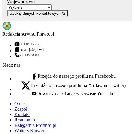
Województwo:
Szukaj danych kontaktowych
Redakcja serwisu Prawo.pl
801 04 45 45
Numer telefonu:
redakcja@prawo.pl
Adres email:
22 535 88 00
Numer telefonu:
Śledź nas
Przejdź do naszego profilu na Facebooku
facebook - otwiera się w nowej karcie
Przejdź do naszego profilu na X (dawniej Twitter)
x - otwiera się w nowej karcie
Odwiedź nasz kanał w serwisie YouTube
youtube - otwiera się w nowej karcie
O nas
Zespół
Kontakt
Regulamin
Księgarnia Profinfo.pl
Wolters Kluwer