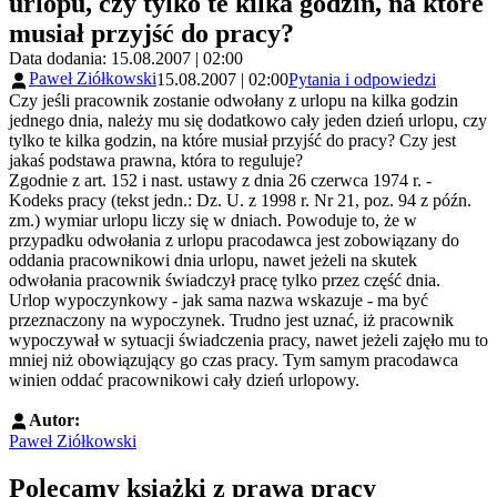
urlopu, czy tylko te kilka godzin, na które
musiał przyjść do pracy?
Data dodania: 15.08.2007 | 02:00
Paweł Ziółkowski
15.08.2007 | 02:00
Pytania i odpowiedzi
Czy jeśli pracownik zostanie odwołany z urlopu na kilka godzin
jednego dnia, należy mu się dodatkowo cały jeden dzień urlopu, czy
tylko te kilka godzin, na które musiał przyjść do pracy? Czy jest
jakaś podstawa prawna, która to reguluje?
Zgodnie z art. 152 i nast. ustawy z dnia 26 czerwca 1974 r. -
Kodeks pracy (tekst jedn.: Dz. U. z 1998 r. Nr 21, poz. 94 z późn.
zm.) wymiar urlopu liczy się w dniach. Powoduje to, że w
przypadku odwołania z urlopu pracodawca jest zobowiązany do
oddania pracownikowi dnia urlopu, nawet jeżeli na skutek
odwołania pracownik świadczył pracę tylko przez część dnia.
Urlop wypoczynkowy - jak sama nazwa wskazuje - ma być
przeznaczony na wypoczynek. Trudno jest uznać, iż pracownik
wypoczywał w sytuacji świadczenia pracy, nawet jeżeli zajęło mu to
mniej niż obowiązujący go czas pracy. Tym samym pracodawca
winien oddać pracownikowi cały dzień urlopowy.
Autor:
Paweł Ziółkowski
Polecamy książki z prawa pracy