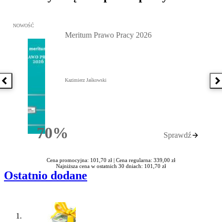
Przejdź do: Meritum Prawo Pracy 2026, Kazimierz Jaśkowski - otw
NOWOŚĆ
Meritum Prawo Pracy 2026
Kazimierz Jaśkowski
Poprzednia książka
N
70%
Sprawdź
Rabatu
Cena promocyjna: 101,70 zł |
Cena regularna: 339,00 zł
Najniższa cena w ostatnich 30 dniach: 101,70 zł
Ostatnio dodane