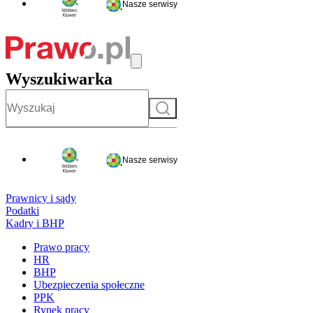
Nasze serwisy
Wyszukiwarka
Szukaj
Nasze serwisy
Prawnicy i sądy
Podatki
Kadry i BHP
Prawo pracy
HR
BHP
Ubezpieczenia społeczne
PPK
Rynek pracy