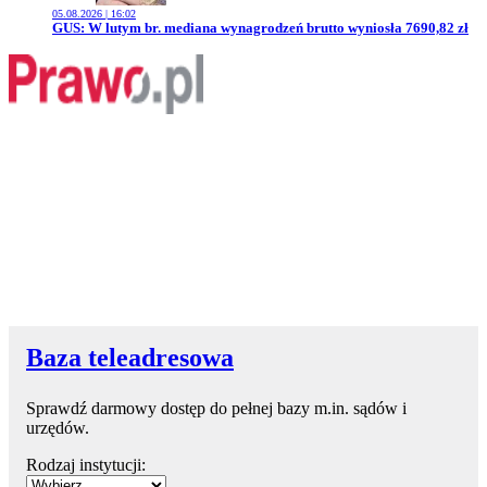
05.08.2026 | 16:02
Przejdź do artykułu:
GUS: W lutym br. mediana wynagrodzeń brutto wyniosła 7690,82 zł
Baza teleadresowa
Sprawdź darmowy dostęp do pełnej bazy m.in. sądów i
urzędów.
Rodzaj instytucji: