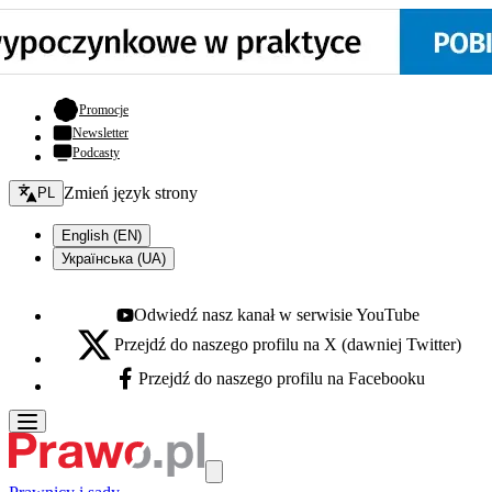
- otwiera się w nowej karcie
Promocje
Newsletter
Podcasty
Zmień język - bieżący:
Zmień język strony
PL
English (EN)
Українська (UA)
Odwiedź nasz kanał w serwisie YouTube
Youtube - otwiera się w nowej karcie
Przejdź do naszego profilu na X (dawniej Twitter)
X - otwiera się w nowej karcie
Przejdź do naszego profilu na Facebooku
Facebook - otwiera się w nowej karcie