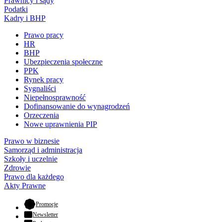
Prawnicy i sądy
Podatki
Kadry i BHP
Prawo pracy
HR
BHP
Ubezpieczenia społeczne
PPK
Rynek pracy
Sygnaliści
Niepełnosprawność
Dofinansowanie do wynagrodzeń
Orzeczenia
Nowe uprawnienia PIP
Prawo w biznesie
Samorząd i administracja
Szkoły i uczelnie
Zdrowie
Prawo dla każdego
Akty Prawne
- otwiera się w nowej karcie
Promocje
Newsletter