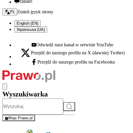
Podcasty
Zmień język - bieżący:
Zmień język strony
PL
English (EN)
Українська (UA)
Odwiedź nasz kanał w serwisie YouTube
Youtube - otwiera się w nowej karcie
Przejdź do naszego profilu na X (dawniej Twitter)
X - otwiera się w nowej karcie
Przejdź do naszego profilu na Facebooku
Facebook - otwiera się w nowej karcie
Wyszukiwarka
Szukaj
Moje Prawo.pl
- rejestracja i logowanie do serwisu