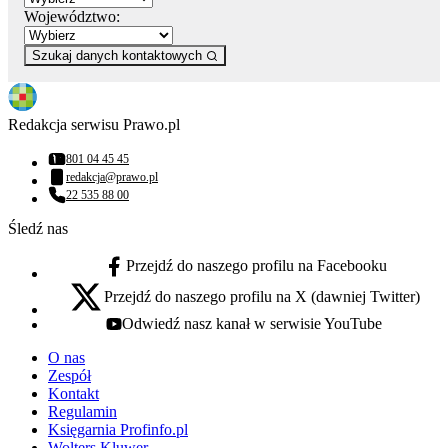
Województwo:
Szukaj danych kontaktowych
Redakcja serwisu Prawo.pl
801 04 45 45
Numer telefonu:
redakcja@prawo.pl
Adres email:
22 535 88 00
Numer telefonu:
Śledź nas
Przejdź do naszego profilu na Facebooku
facebook - otwiera się w nowej karcie
Przejdź do naszego profilu na X (dawniej Twitter)
x - otwiera się w nowej karcie
Odwiedź nasz kanał w serwisie YouTube
youtube - otwiera się w nowej karcie
O nas
Zespół
Kontakt
Regulamin
Księgarnia Profinfo.pl
Wolters Kluwer