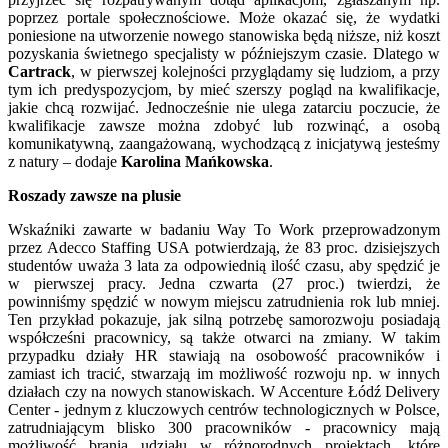
poprzez portale społecznościowe. Może okazać się, że wydatki
poniesione na utworzenie nowego stanowiska będą niższe, niż koszt
pozyskania świetnego specjalisty w późniejszym czasie. Dlatego w
Cartrack
, w pierwszej kolejności przyglądamy się ludziom, a przy
tym ich predyspozycjom, by mieć szerszy pogląd na kwalifikacje,
jakie chcą rozwijać. Jednocześnie nie ulega zatarciu poczucie, że
kwalifikacje zawsze można zdobyć lub rozwinąć, a osobą
komunikatywną, zaangażowaną, wychodzącą z inicjatywą jesteśmy
z natury – dodaje
Karolina Mańkowska
.
Roszady zawsze na plusie
Wskaźniki zawarte w badaniu Way To Work przeprowadzonym
przez Adecco Staffing USA potwierdzają, że 83 proc. dzisiejszych
studentów uważa 3 lata za odpowiednią ilość czasu, aby spędzić je
w pierwszej pracy. Jedna czwarta (27 proc.) twierdzi, że
powinniśmy spędzić w nowym miejscu zatrudnienia rok lub mniej.
Ten przykład pokazuje, jak silną potrzebę samorozwoju posiadają
współcześni pracownicy, są także otwarci na zmiany. W takim
przypadku działy HR stawiają na osobowość pracowników i
zamiast ich tracić, stwarzają im możliwość rozwoju np. w innych
działach czy na nowych stanowiskach. W Accenture Łódź Delivery
Center - jednym z kluczowych centrów technologicznych w Polsce,
zatrudniającym blisko 300 pracowników - pracownicy mają
możliwość brania udziału w różnorodnych projektach, które