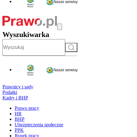
Nasze serwisy
Wyszukiwarka
Szukaj
Nasze serwisy
Prawnicy i sądy
Podatki
Kadry i BHP
Prawo pracy
HR
BHP
Ubezpieczenia społeczne
PPK
Rynek pracy