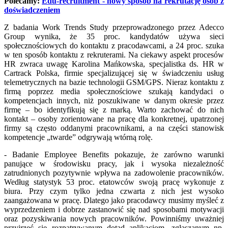
Polecamy:
Edu-recruitment - nowy sposób na rekrutację osób z
doświadczeniem
Z badania Work Trends Study przeprowadzonego przez Adecco
Group wynika, że 35 proc. kandydatów używa sieci
społecznościowych do kontaktu z pracodawcami, a 24 proc. szuka
w ten sposób kontaktu z rekruterami. Na ciekawy aspekt procesów
HR zwraca uwagę Karolina Mańkowska, specjalistka ds. HR w
Cartrack Polska, firmie specjalizującej się w świadczeniu usług
telemetrycznych na bazie technologii GSM/GPS. Nieraz kontaktu z
firmą poprzez media społecznościowe szukają kandydaci o
kompetencjach innych, niż poszukiwane w danym okresie przez
firmę – bo identyfikują się z marką. Warto zachować do nich
kontakt – osoby zorientowane na pracę dla konkretnej, upatrzonej
firmy są często oddanymi pracownikami, a na części stanowisk
kompetencje „twarde” odgrywają wtórną rolę.
- Badanie Employee Benefits pokazuje, że zarówno warunki
panujące w środowisku pracy, jak i wysoka niezależność
zatrudnionych pozytywnie wpływa na zadowolenie pracowników.
Według statystyk 53 proc. etatowców swoją pracę wykonuje z
biura. Przy czym tylko jedna czwarta z nich jest wysoko
zaangażowana w pracę. Dlatego jako pracodawcy musimy myśleć z
wyprzedzeniem i dobrze zastanowić się nad sposobami motywacji
oraz pozyskiwania nowych pracowników. Powinniśmy uważniej
przyjrzeć się rozpatrywanym dotąd aplikacjom, zgłaszanym np.