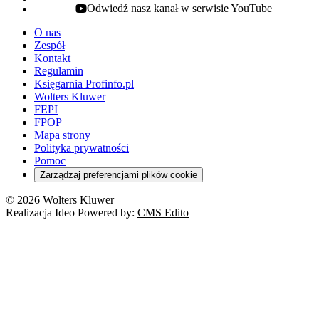
Odwiedź nasz kanał w serwisie YouTube
youtube - otwiera się w nowej karcie
O nas
Zespół
Kontakt
Regulamin
Księgarnia Profinfo.pl
Wolters Kluwer
FEPI
FPOP
Mapa strony
Polityka prywatności
Pomoc
Zarządzaj preferencjami plików cookie
© 2026 Wolters Kluwer
Realizacja Ideo Powered by:
CMS Edito