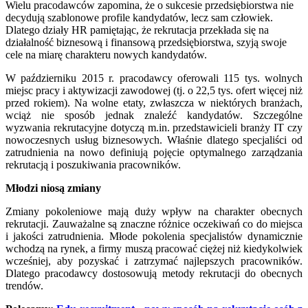
Wielu pracodawców zapomina, że o sukcesie przedsiębiorstwa nie
decydują szablonowe profile kandydatów, lecz sam człowiek.
Dlatego działy HR pamiętając, że rekrutacja przekłada się na
działalność biznesową i finansową przedsiębiorstwa, szyją swoje
cele na miarę charakteru nowych kandydatów.
W październiku 2015 r. pracodawcy oferowali 115 tys. wolnych
miejsc pracy i aktywizacji zawodowej (tj. o 22,5 tys. ofert więcej niż
przed rokiem). Na wolne etaty, zwłaszcza w niektórych branżach,
wciąż nie sposób jednak znaleźć kandydatów. Szczególne
wyzwania rekrutacyjne dotyczą m.in. przedstawicieli branży IT czy
nowoczesnych usług biznesowych. Właśnie dlatego specjaliści od
zatrudnienia na nowo definiują pojęcie optymalnego zarządzania
rekrutacją i poszukiwania pracowników.
Młodzi niosą zmiany
Zmiany pokoleniowe mają duży wpływ na charakter obecnych
rekrutacji. Zauważalne są znaczne różnice oczekiwań co do miejsca
i jakości zatrudnienia. Młode pokolenia specjalistów dynamicznie
wchodzą na rynek, a firmy muszą pracować ciężej niż kiedykolwiek
wcześniej, aby pozyskać i zatrzymać najlepszych pracowników.
Dlatego pracodawcy dostosowują metody rekrutacji do obecnych
trendów.