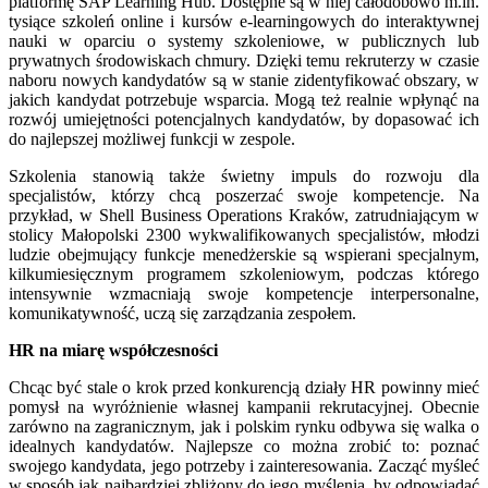
platformę SAP Learning Hub. Dostępne są w niej całodobowo m.in.
tysiące szkoleń online i kursów e-learningowych do interaktywnej
nauki w oparciu o systemy szkoleniowe, w publicznych lub
prywatnych środowiskach chmury. Dzięki temu rekruterzy w czasie
naboru nowych kandydatów są w stanie zidentyfikować obszary, w
jakich kandydat potrzebuje wsparcia. Mogą też realnie wpłynąć na
rozwój umiejętności potencjalnych kandydatów, by dopasować ich
do najlepszej możliwej funkcji w zespole.
Szkolenia stanowią także świetny impuls do rozwoju dla
specjalistów, którzy chcą poszerzać swoje kompetencje. Na
przykład, w Shell Business Operations Kraków, zatrudniającym w
stolicy Małopolski 2300 wykwalifikowanych specjalistów, młodzi
ludzie obejmujący funkcje menedżerskie są wspierani specjalnym,
kilkumiesięcznym programem szkoleniowym, podczas którego
intensywnie wzmacniają swoje kompetencje interpersonalne,
komunikatywność, uczą się zarządzania zespołem.
HR na miarę współczesności
Chcąc być stale o krok przed konkurencją działy HR powinny mieć
pomysł na wyróżnienie własnej kampanii rekrutacyjnej. Obecnie
zarówno na zagranicznym, jak i polskim rynku odbywa się walka o
idealnych kandydatów. Najlepsze co można zrobić to: poznać
swojego kandydata, jego potrzeby i zainteresowania. Zacząć myśleć
w sposób jak najbardziej zbliżony do jego myślenia, by odpowiadać