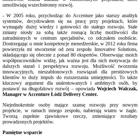
umożliwiają wszechstronny rozwój.
- W 2005 roku, przychodząc do Accenture jako starszy analityk
systemów, decydowałem się na pracę przy projektach, które
wymagały dużej wiedzy i gotowości do stałego rozwoju. Stałe
zmiany niosły za sobą także rosnącą liczbę możliwości dla
zatrudnionych w centrum specjalistów, co odczułem osobiście.
Dostrzegając u mnie kompetencje menedżerskie, w 2012 roku firma
powierzyła mi stworzenie od zera zespołu Innovative Solutions,
składającego się obecnie z ponad 80 ekspertów. Obserwując moich
współpracowników widzę, jak ważna jest dla nich motywacja do
dalszych starań i perspektywa rozwoju. Możliwość tworzenia
innowacyjnych, nieszablonowych rozwiązań dla prestiżowych
klientów to duży impuls do rozszerzania umiejętności. To także
kluczowy argument dla utalentowanych i ambitnych osób, by
postawić na długofalowy rozwój – opowiada
Wojciech Walczak,
Manager w Accenture Łódź Delivery Center.
Niejednokrotnie osoby mające szansę rozwoju przy nowym
projekcie, w ramach innego zespołu, nabierają wiatru w żagle.
Tworzą zupełnie zjawiskowe rzeczy, zmieniające rezultaty
prowadzonych projektów.
Pamiętne wsparcie