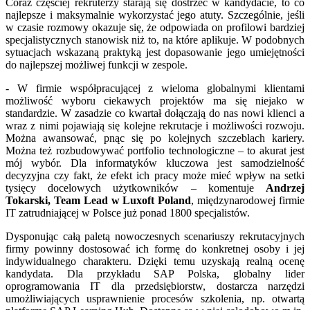
Coraz częściej rekruterzy starają się dostrzec w kandydacie, to co
najlepsze i maksymalnie wykorzystać jego atuty. Szczególnie, jeśli
w czasie rozmowy okazuje się, że odpowiada on profilowi bardziej
specjalistycznych stanowisk niż to, na które aplikuje. W podobnych
sytuacjach wskazaną praktyką jest dopasowanie jego umiejętności
do najlepszej możliwej funkcji w zespole.
- W firmie współpracującej z wieloma globalnymi klientami
możliwość wyboru ciekawych projektów ma się niejako w
standardzie. W zasadzie co kwartał dołączają do nas nowi klienci a
wraz z nimi pojawiają się kolejne rekrutacje i możliwości rozwoju.
Można awansować, pnąc się po kolejnych szczeblach kariery.
Można też rozbudowywać portfolio technologiczne – to akurat jest
mój wybór. Dla informatyków kluczowa jest samodzielność
decyzyjna czy fakt, że efekt ich pracy może mieć wpływ na setki
tysięcy docelowych użytkowników – komentuje
Andrzej
Tokarski, Team Lead w Luxoft Poland
, międzynarodowej firmie
IT zatrudniającej w Polsce już ponad 1800 specjalistów.
Dysponując całą paletą nowoczesnych scenariuszy rekrutacyjnych
firmy powinny dostosować ich formę do konkretnej osoby i jej
indywidualnego charakteru. Dzięki temu uzyskają realną ocenę
kandydata. Dla przykładu SAP Polska, globalny lider
oprogramowania IT dla przedsiębiorstw, dostarcza narzędzi
umożliwiających usprawnienie procesów szkolenia, np. otwartą