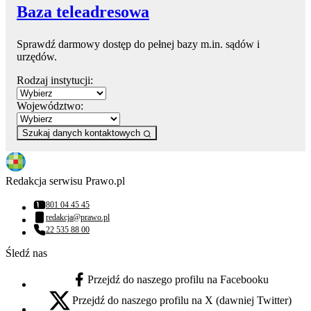
Baza teleadresowa
Sprawdź darmowy dostęp do pełnej bazy m.in. sądów i
urzędów.
Rodzaj instytucji:
Województwo:
Szukaj danych kontaktowych
Redakcja serwisu Prawo.pl
801 04 45 45
Numer telefonu:
redakcja@prawo.pl
Adres email:
22 535 88 00
Numer telefonu:
Śledź nas
Przejdź do naszego profilu na Facebooku
facebook - otwiera się w nowej karcie
Przejdź do naszego profilu na X (dawniej Twitter)
x - otwiera się w nowej karcie