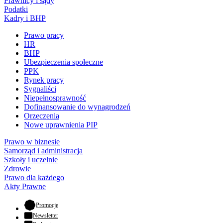
Prawnicy i sądy
Podatki
Kadry i BHP
Prawo pracy
HR
BHP
Ubezpieczenia społeczne
PPK
Rynek pracy
Sygnaliści
Niepełnosprawność
Dofinansowanie do wynagrodzeń
Orzeczenia
Nowe uprawnienia PIP
Prawo w biznesie
Samorząd i administracja
Szkoły i uczelnie
Zdrowie
Prawo dla każdego
Akty Prawne
- otwiera się w nowej karcie
Promocje
Newsletter