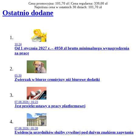
Cena promocyjna: 101,70 zł |
Cena regularna: 339,00 zł
Najniższa cena w ostatnich 30 dniach: 101,70 zł
Ostatnio dodane
10:24
Przejdź do artykułu:
Od 1 stycznia 2027 r. – 4950 zł brutto minimalnego wynagrodzenia
za pracę
05:30
Przejdź do artykułu:
Zwierzak w biurze cenniejszy niż biurowe dodatki
07.08.2026 | 16:23
Przejdź do artykułu:
Jest projekt ustawy o pracy platformowej
07.08.2026 | 05:28
Przejdź do artykułu:
Ewidencja urzędników służby cywilnej pod dużym znakiem zapytania