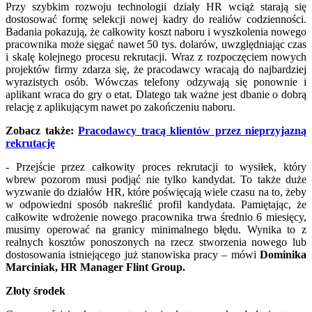
Przy szybkim rozwoju technologii działy HR wciąż starają się
dostosować formę selekcji nowej kadry do realiów codzienności.
Badania pokazują, że całkowity koszt naboru i wyszkolenia nowego
pracownika może sięgać nawet 50 tys. dolarów, uwzględniając czas
i skalę kolejnego procesu rekrutacji. Wraz z rozpoczęciem nowych
projektów firmy zdarza się, że pracodawcy wracają do najbardziej
wyrazistych osób. Wówczas telefony odzywają się ponownie i
aplikant wraca do gry o etat. Dlatego tak ważne jest dbanie o dobrą
relację z aplikującym nawet po zakończeniu naboru.
Zobacz także:
Pracodawcy tracą klientów przez nieprzyjazną
rekrutację
- Przejście przez całkowity proces rekrutacji to wysiłek, który
wbrew pozorom musi podjąć nie tylko kandydat. To także duże
wyzwanie do działów HR, które poświęcają wiele czasu na to, żeby
w odpowiedni sposób nakreślić profil kandydata. Pamiętając, że
całkowite wdrożenie nowego pracownika trwa średnio 6 miesięcy,
musimy operować na granicy minimalnego błędu. Wynika to z
realnych kosztów ponoszonych na rzecz stworzenia nowego lub
dostosowania istniejącego już stanowiska pracy – mówi
Dominika
Marciniak, HR Manager Flint Group.
Złoty środek