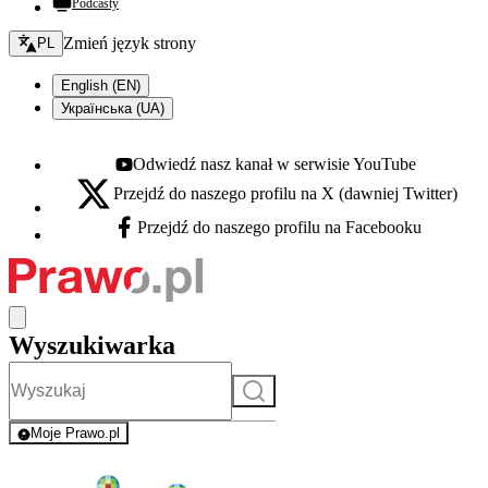
Podcasty
Zmień język - bieżący:
Zmień język strony
PL
English (EN)
Українська (UA)
Odwiedź nasz kanał w serwisie YouTube
Youtube - otwiera się w nowej karcie
Przejdź do naszego profilu na X (dawniej Twitter)
X - otwiera się w nowej karcie
Przejdź do naszego profilu na Facebooku
Facebook - otwiera się w nowej karcie
Wyszukiwarka
Szukaj
Moje Prawo.pl
- rejestracja i logowanie do serwisu