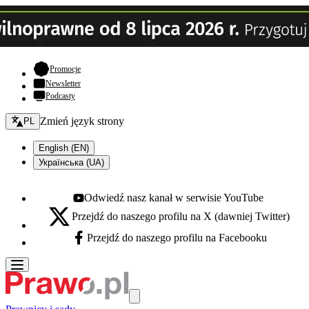
- otwiera się w nowej karcie
Promocje
Newsletter
Podcasty
Zmień język - bieżący:
Zmień język strony
PL
English (EN)
Українська (UA)
Odwiedź nasz kanał w serwisie YouTube
Youtube - otwiera się w nowej karcie
Przejdź do naszego profilu na X (dawniej Twitter)
X - otwiera się w nowej karcie
Przejdź do naszego profilu na Facebooku
Facebook - otwiera się w nowej karcie