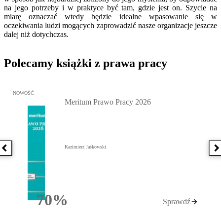
na jego potrzeby i w praktyce być tam, gdzie jest on. Szycie na
miarę oznaczać wtedy będzie idealne wpasowanie się w
oczekiwania ludzi mogących zaprowadzić nasze organizacje jeszcze
dalej niż dotychczas.
Polecamy książki z prawa pracy
Przejdź do: Meritum Prawo Pracy 2026, Kazimierz Jaśkowski - otw
NOWOŚĆ
Meritum Prawo Pracy 2026
Kazimierz Jaśkowski
Poprzednia książka
N
70%
Sprawdź
Rabatu