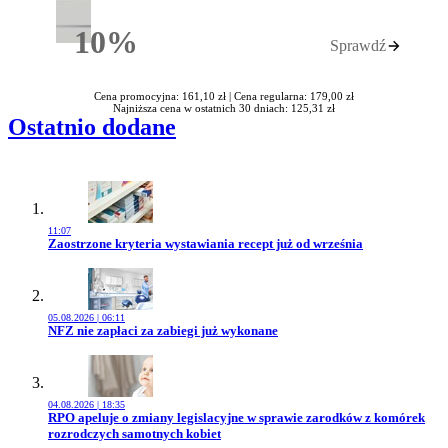
10%
Sprawdź
Rabatu
Cena promocyjna: 161,10 zł |
Cena regularna: 179,00 zł
Najniższa cena w ostatnich 30 dniach: 125,31 zł
Ostatnio dodane
11:07
Przejdź do artykułu:
Zaostrzone kryteria wystawiania recept już od września
05.08.2026 | 06:11
Przejdź do artykułu:
NFZ nie zapłaci za zabiegi już wykonane
04.08.2026 | 18:35
Przejdź do artykułu:
RPO apeluje o zmiany legislacyjne w sprawie zarodków z komórek
rozrodczych samotnych kobiet