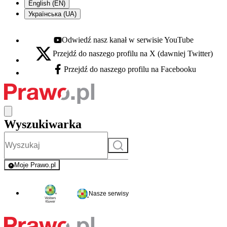
English (EN)
Українська (UA)
Odwiedź nasz kanał w serwisie YouTube
Youtube - otwiera się w nowej karcie
Przejdź do naszego profilu na X (dawniej Twitter)
X - otwiera się w nowej karcie
Przejdź do naszego profilu na Facebooku
Facebook - otwiera się w nowej karcie
Wyszukiwarka
Szukaj
Moje Prawo.pl
- rejestracja i logowanie do serwisu
Nasze serwisy