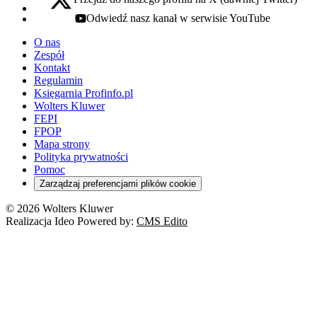
x - otwiera się w nowej karcie
Odwiedź nasz kanał w serwisie YouTube
youtube - otwiera się w nowej karcie
O nas
Zespół
Kontakt
Regulamin
Księgarnia Profinfo.pl
Wolters Kluwer
FEPI
FPOP
Mapa strony
Polityka prywatności
Pomoc
Zarządzaj preferencjami plików cookie
© 2026 Wolters Kluwer
Realizacja Ideo Powered by:
CMS Edito