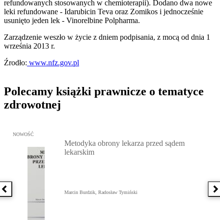
refundowanych stosowanych w chemioterapii). Dodano dwa nowe
leki refundowane - Idarubicin Teva oraz Zomikos i jednocześnie
usunięto jeden lek - Vinorelbine Polpharma.
Zarządzenie weszło w życie z dniem podpisania, z mocą od dnia 1
września 2013 r.
Źrodło:
www.nfz.gov.pl
Polecamy książki prawnicze o tematyce
zdrowotnej
Przejdź do: Metodyka obrony lekarza przed sądem lekarskim, Marc
NOWOŚĆ
Metodyka obrony lekarza przed sądem
lekarskim
Poprzednia książka
N
Marcin Burdzik, Radosław Tymiński