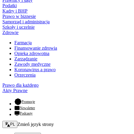
Prawnicy i sądy
Podatki
Kadry i BHP
Prawo w biznesie
Samorząd i administracja
Szkoły i uczelnie
Zdrowie
Farmacja
Finansowanie zdrowia
Opieka zdrowotna
Zarządzanie
Zawody medyczne
Koronawirus a prawo
Orzeczenia
Prawo dla każdego
Akty Prawne
- otwiera się w nowej karcie
Promocje
Newsletter
Podcasty
Zmień język - bieżący:
Zmień język strony
PL