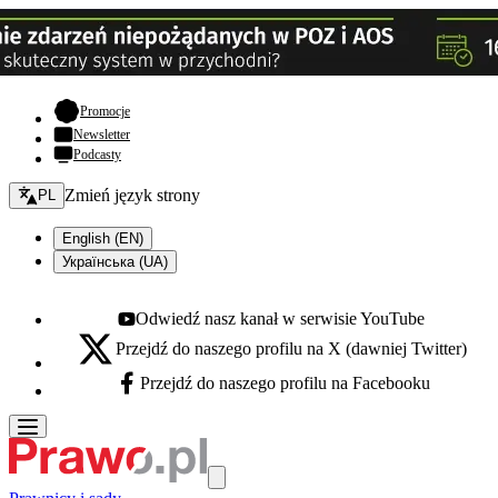
- otwiera się w nowej karcie
Promocje
Newsletter
Podcasty
Zmień język - bieżący:
Zmień język strony
PL
English (EN)
Українська (UA)
Odwiedź nasz kanał w serwisie YouTube
Youtube - otwiera się w nowej karcie
Przejdź do naszego profilu na X (dawniej Twitter)
X - otwiera się w nowej karcie
Przejdź do naszego profilu na Facebooku
Facebook - otwiera się w nowej karcie