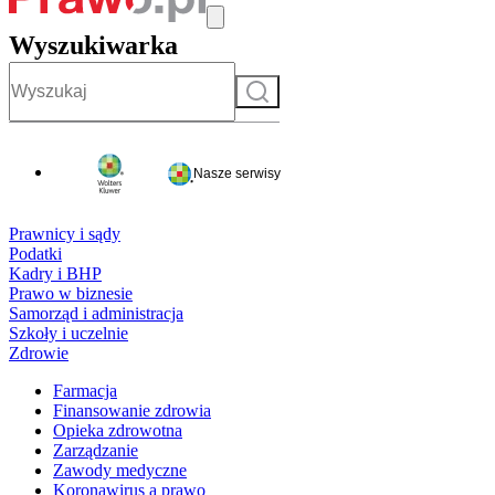
Wyszukiwarka
Szukaj
Nasze serwisy
Prawnicy i sądy
Podatki
Kadry i BHP
Prawo w biznesie
Samorząd i administracja
Szkoły i uczelnie
Zdrowie
Farmacja
Finansowanie zdrowia
Opieka zdrowotna
Zarządzanie
Zawody medyczne
Koronawirus a prawo