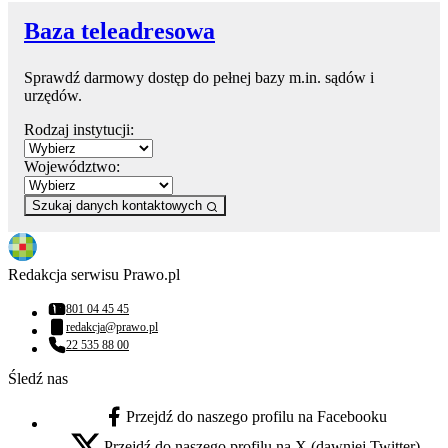
Baza teleadresowa
Sprawdź darmowy dostęp do pełnej bazy m.in. sądów i
urzędów.
Rodzaj instytucji:
Województwo:
Szukaj danych kontaktowych
Redakcja serwisu Prawo.pl
801 04 45 45
Numer telefonu:
redakcja@prawo.pl
Adres email:
22 535 88 00
Numer telefonu:
Śledź nas
Przejdź do naszego profilu na Facebooku
facebook - otwiera się w nowej karcie
Przejdź do naszego profilu na X (dawniej Twitter)