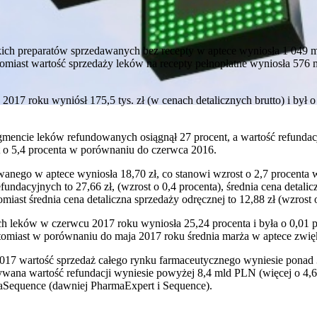
ich preparatów sprzedawanych bez recepty w aptece wyniosła 1 049 ml
iast wartość sprzedaży leków na recepty pełnopłatne wyniosła 576 ml
 2017 roku wyniósł 175,5 tys. zł (w cenach detalicznych brutto) i był 
gmencie leków refundowanych osiągnął 27 procent, a wartość refunda
t o 5,4 procenta w porównaniu do czerwca 2016.
awanego w aptece wyniosła 18,70 zł, co stanowi wzrost o 2,7 procent
refundacyjnych to 27,66 zł, (wzrost o 0,4 procenta), średnia cena detali
omiast średnia cena detaliczna sprzedaży odręcznej to 12,88 zł (wzrost 
ch leków w czerwcu 2017 roku wyniosła 25,24 procenta i była o 0,01 
omiast w porównaniu do maja 2017 roku średnia marża w aptece zwiększ
017 wartość sprzedaż całego rynku farmaceutycznego wyniesie ponad 33
wana wartość refundacji wyniesie powyżej 8,4 mld PLN (więcej o 4,6 
Sequence (dawniej PharmaExpert i Sequence).