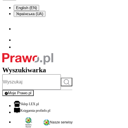
English (EN)
Українська (UA)
Wyszukiwarka
Szukaj
Moje Prawo.pl
- rejestracja i logowanie do serwisu
otwiera się w nowej karcie
Sklep LEX.pl
otwiera się w nowej karcie
Księgarnia profinfo.pl
Nasze serwisy