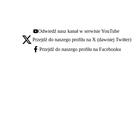
Odwiedź nasz kanał w serwisie YouTube
Youtube - otwiera się w nowej karcie
Przejdź do naszego profilu na X (dawniej Twitter)
X - otwiera się w nowej karcie
Przejdź do naszego profilu na Facebooku
Facebook - otwiera się w nowej karcie