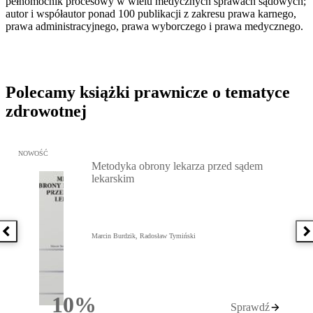
pełnomocnik procesowy w wielu medycznych sprawach sądowych;
autor i współautor ponad 100 publikacji z zakresu prawa karnego,
prawa administracyjnego, prawa wyborczego i prawa medycznego.
Polecamy książki prawnicze o tematyce
zdrowotnej
Przejdź do: Metodyka obrony lekarza przed sądem lekarskim, Marc
NOWOŚĆ
Metodyka obrony lekarza przed sądem
lekarskim
Poprzednia książka
N
Marcin Burdzik, Radosław Tymiński
10%
Sprawdź