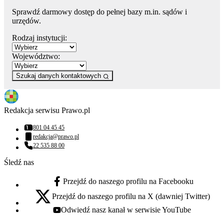
Sprawdź darmowy dostęp do pełnej bazy m.in. sądów i
urzędów.
Rodzaj instytucji:
Województwo:
Szukaj danych kontaktowych
Redakcja serwisu Prawo.pl
801 04 45 45
Numer telefonu:
redakcja@prawo.pl
Adres email:
22 535 88 00
Numer telefonu:
Śledź nas
Przejdź do naszego profilu na Facebooku
facebook - otwiera się w nowej karcie
Przejdź do naszego profilu na X (dawniej Twitter)
x - otwiera się w nowej karcie
Odwiedź nasz kanał w serwisie YouTube
youtube - otwiera się w nowej karcie