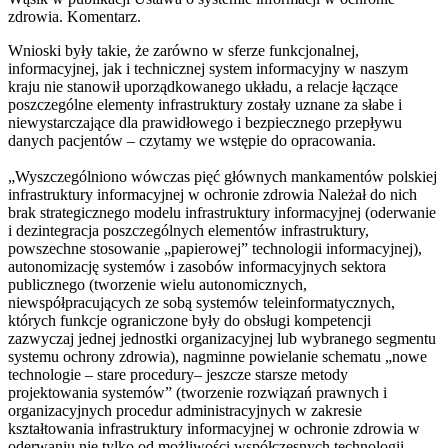
zdrowia. Komentarz.
Wnioski były takie, że zarówno w sferze funkcjonalnej,
informacyjnej, jak i technicznej system informacyjny w naszym
kraju nie stanowił uporządkowanego układu, a relacje łączące
poszczególne elementy infrastruktury zostały uznane za słabe i
niewystarczające dla prawidłowego i bezpiecznego przepływu
danych pacjentów – czytamy we wstępie do opracowania.
„Wyszczególniono wówczas pięć głównych mankamentów polskiej
infrastruktury informacyjnej w ochronie zdrowia Należał do nich
brak strategicznego modelu infrastruktury informacyjnej (oderwanie
i dezintegracja poszczególnych elementów infrastruktury,
powszechne stosowanie „papierowej” technologii informacyjnej),
autonomizację systemów i zasobów informacyjnych sektora
publicznego (tworzenie wielu autonomicznych,
niewspółpracujących ze sobą systemów teleinformatycznych,
których funkcje ograniczone były do obsługi kompetencji
zazwyczaj jednej jednostki organizacyjnej lub wybranego segmentu
systemu ochrony zdrowia), nagminne powielanie schematu „nowe
technologie – stare procedury– jeszcze starsze metody
projektowania systemów” (tworzenie rozwiązań prawnych i
organizacyjnych procedur administracyjnych w zakresie
kształtowania infrastruktury informacyjnej w ochronie zdrowia w
oderwaniu nie tylko od możliwości współczesnych technologii