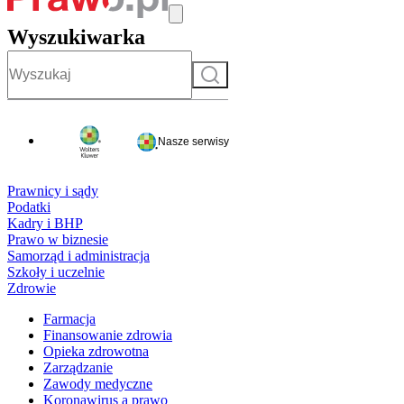
Wyszukiwarka
Szukaj
Nasze serwisy
Prawnicy i sądy
Podatki
Kadry i BHP
Prawo w biznesie
Samorząd i administracja
Szkoły i uczelnie
Zdrowie
Farmacja
Finansowanie zdrowia
Opieka zdrowotna
Zarządzanie
Zawody medyczne
Koronawirus a prawo