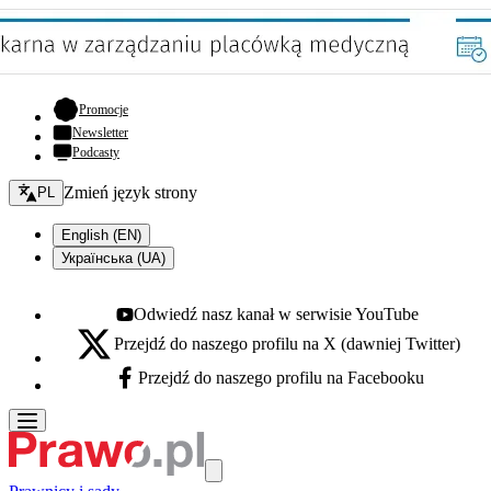
- otwiera się w nowej karcie
Promocje
Newsletter
Podcasty
Zmień język - bieżący:
Zmień język strony
PL
English (EN)
Українська (UA)
Odwiedź nasz kanał w serwisie YouTube
Youtube - otwiera się w nowej karcie
Przejdź do naszego profilu na X (dawniej Twitter)
X - otwiera się w nowej karcie
Przejdź do naszego profilu na Facebooku
Facebook - otwiera się w nowej karcie