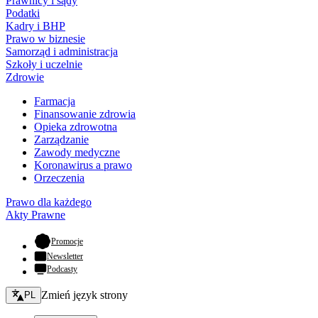
Prawnicy i sądy
Podatki
Kadry i BHP
Prawo w biznesie
Samorząd i administracja
Szkoły i uczelnie
Zdrowie
Farmacja
Finansowanie zdrowia
Opieka zdrowotna
Zarządzanie
Zawody medyczne
Koronawirus a prawo
Orzeczenia
Prawo dla każdego
Akty Prawne
- otwiera się w nowej karcie
Promocje
Newsletter
Podcasty
Zmień język - bieżący:
Zmień język strony
PL