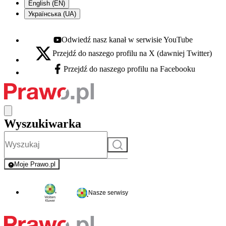
English (EN)
Українська (UA)
Odwiedź nasz kanał w serwisie YouTube
Youtube - otwiera się w nowej karcie
Przejdź do naszego profilu na X (dawniej Twitter)
X - otwiera się w nowej karcie
Przejdź do naszego profilu na Facebooku
Facebook - otwiera się w nowej karcie
Wyszukiwarka
Szukaj
Moje Prawo.pl
- rejestracja i logowanie do serwisu
Nasze serwisy