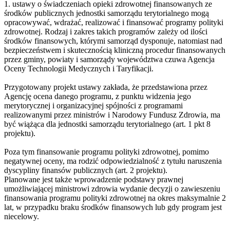
1. ustawy o świadczeniach opieki zdrowotnej finansowanych ze
środków publicznych jednostki samorządu terytorialnego mogą
opracowywać, wdrażać, realizować i finansować programy polityki
zdrowotnej. Rodzaj i zakres takich programów zależy od ilości
środków finansowych, którymi samorząd dysponuje, natomiast nad
bezpieczeństwem i skutecznością kliniczną procedur finansowanych
przez gminy, powiaty i samorządy województwa czuwa Agencja
Oceny Technologii Medycznych i Taryfikacji.
Przygotowany projekt ustawy zakłada, że przedstawiona przez
Agencję ocena danego programu, z punktu widzenia jego
merytorycznej i organizacyjnej spójności z programami
realizowanymi przez ministrów i Narodowy Fundusz Zdrowia, ma
być wiążąca dla jednostki samorządu terytorialnego (art. 1 pkt 8
projektu).
Poza tym finansowanie programu polityki zdrowotnej, pomimo
negatywnej oceny, ma rodzić odpowiedzialność z tytułu naruszenia
dyscypliny finansów publicznych (art. 2 projektu).
Planowane jest także wprowadzenie podstawy prawnej
umożliwiającej ministrowi zdrowia wydanie decyzji o zawieszeniu
finansowania programu polityki zdrowotnej na okres maksymalnie 2
lat, w przypadku braku środków finansowych lub gdy program jest
niecelowy.