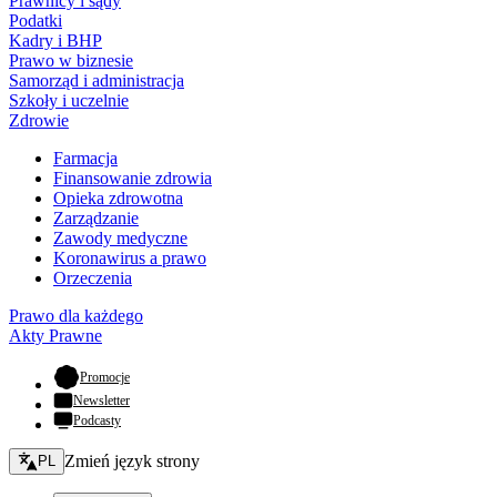
Prawnicy i sądy
Podatki
Kadry i BHP
Prawo w biznesie
Samorząd i administracja
Szkoły i uczelnie
Zdrowie
Farmacja
Finansowanie zdrowia
Opieka zdrowotna
Zarządzanie
Zawody medyczne
Koronawirus a prawo
Orzeczenia
Prawo dla każdego
Akty Prawne
- otwiera się w nowej karcie
Promocje
Newsletter
Podcasty
Zmień język - bieżący:
Zmień język strony
PL