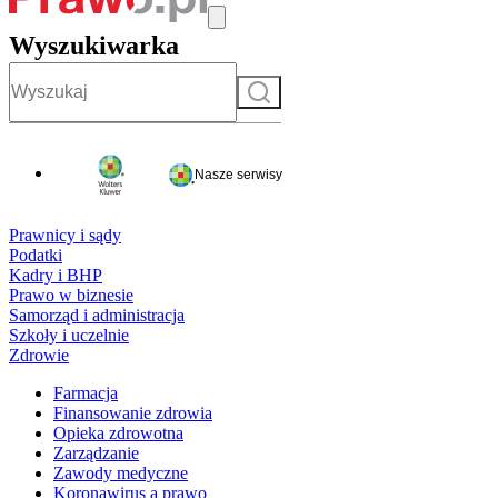
Wyszukiwarka
Szukaj
Nasze serwisy
Prawnicy i sądy
Podatki
Kadry i BHP
Prawo w biznesie
Samorząd i administracja
Szkoły i uczelnie
Zdrowie
Farmacja
Finansowanie zdrowia
Opieka zdrowotna
Zarządzanie
Zawody medyczne
Koronawirus a prawo