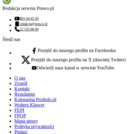
Redakcja serwisu Prawo.pl
801 04 45 45
Numer telefonu:
redakcja@prawo.pl
Adres email:
22 535 88 00
Numer telefonu:
Śledź nas
Przejdź do naszego profilu na Facebooku
facebook - otwiera się w nowej karcie
Przejdź do naszego profilu na X (dawniej Twitter)
x - otwiera się w nowej karcie
Odwiedź nasz kanał w serwisie YouTube
youtube - otwiera się w nowej karcie
O nas
Zespół
Kontakt
Regulamin
Księgarnia Profinfo.pl
Wolters Kluwer
FEPI
FPOP
Mapa strony
Polityka prywatności
Pomoc