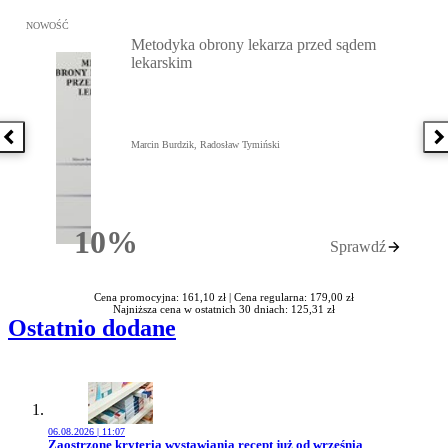
Przejdź do: Metodyka obrony lekarza przed sądem lekarskim, Marc
NOWOŚĆ
Metodyka obrony lekarza przed sądem
lekarskim
Poprzednia książka
N
Marcin Burdzik, Radosław Tymiński
10%
Sprawdź
Rabatu
Cena promocyjna: 161,10 zł |
Cena regularna: 179,00 zł
Najniższa cena w ostatnich 30 dniach: 125,31 zł
Ostatnio dodane
06.08.2026 | 11:07
Przejdź do artykułu:
Zaostrzone kryteria wystawiania recept już od września