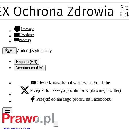
- otwiera się w nowej karcie
Promocje
Newsletter
Podcasty
Zmień język - bieżący:
Zmień język strony
PL
English (EN)
Українська (UA)
Odwiedź nasz kanał w serwisie YouTube
Youtube - otwiera się w nowej karcie
Przejdź do naszego profilu na X (dawniej Twitter)
X - otwiera się w nowej karcie
Przejdź do naszego profilu na Facebooku
Facebook - otwiera się w nowej karcie