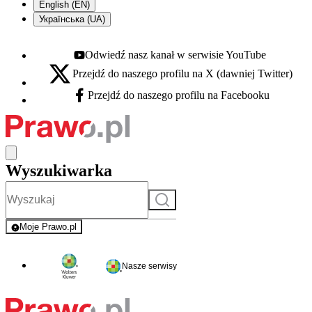
English (EN)
Українська (UA)
Odwiedź nasz kanał w serwisie YouTube
Youtube - otwiera się w nowej karcie
Przejdź do naszego profilu na X (dawniej Twitter)
X - otwiera się w nowej karcie
Przejdź do naszego profilu na Facebooku
Facebook - otwiera się w nowej karcie
Wyszukiwarka
Szukaj
Moje Prawo.pl
- rejestracja i logowanie do serwisu
Nasze serwisy