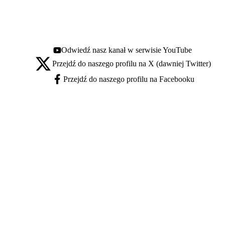
Odwiedź nasz kanał w serwisie YouTube
Youtube - otwiera się w nowej karcie
Przejdź do naszego profilu na X (dawniej Twitter)
X - otwiera się w nowej karcie
Przejdź do naszego profilu na Facebooku
Facebook - otwiera się w nowej karcie