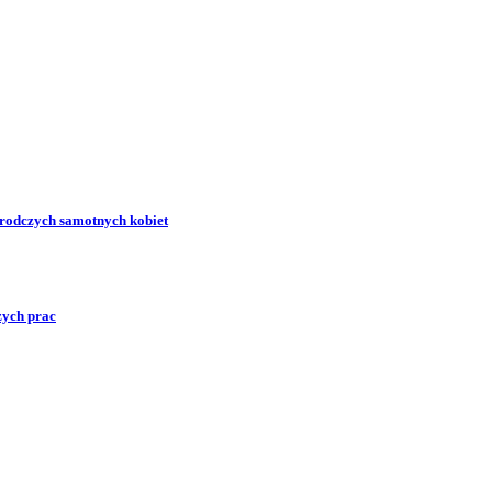
zrodczych samotnych kobiet
zych prac