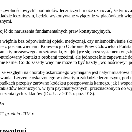
.
e „wolnościowych” podmiotów leczniczych może oznaczać, że tymczas
adzie leczniczym, będzie wykonywane wyłącznie w placówkach więzi
znymi.
jść do naruszenia fundamentalnych praw konstytucyjnych.
ie więźnia bez odpowiedniej opieki medycznej, czy uniemożliwienie sko
zne z postanowieniami Konwencji o Ochronie Praw Człowieka i Pods
nia tymczasowego aresztowania, znajdujące się poza systemem więzi
ontrolowany kontakt z osobami trzecimi, ale jednocześnie zapewniać 
ie karne. Co do zasady więc nie może to być każdy „wolnościowy” po
y ze względu na chorobę oskarżonego wymagana jest natychmiastowa hos
owania. Leczenie oskarżonego w otwartym zakładzie leczniczym, pod 
ypadkach przepisy zarówno kodeksu postępowania karnego, jak i wspo
zakładów leczniczych, w tym psychiatrycznych, przeznaczonych do
czenia tych zakładów (Dz. U. z 2015 r. poz. 918).
ka
 11 grudnia 2015 r.
drowotnej