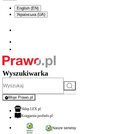
English (EN)
Українська (UA)
Wyszukiwarka
Szukaj
Moje Prawo.pl
- rejestracja i logowanie do serwisu
otwiera się w nowej karcie
Sklep LEX.pl
otwiera się w nowej karcie
Księgarnia profinfo.pl
Nasze serwisy