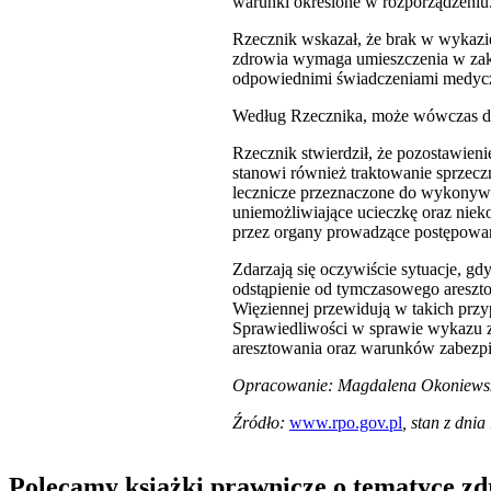
warunki określone w rozporządzeniu
Rzecznik wskazał, że brak w wykazi
zdrowia wymaga umieszczenia w zakł
odpowiednimi świadczeniami medyc
Według Rzecznika, może wówczas do
Rzecznik stwierdził, że pozostawien
stanowi również traktowanie sprzec
lecznicze przeznaczone do wykonywa
uniemożliwiające ucieczkę oraz niek
przez organy prowadzące postępowan
Zdarzają się oczywiście sytuacje, gd
odstąpienie od tymczasowego areszt
Więziennej przewidują w takich prz
Sprawiedliwości w sprawie wykazu 
aresztowania oraz warunków zabezpie
Opracowanie: Magdalena Okoniews
Źródło:
www.rpo.gov.pl
, stan z dnia
Polecamy książki prawnicze o tematyce z