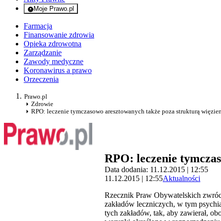
Moje Prawo.pl
- rejestracja i logowanie do serwisu
Farmacja
Finansowanie zdrowia
Opieka zdrowotna
Zarządzanie
Zawody medyczne
Koronawirus a prawo
Orzeczenia
Prawo.pl
Zdrowie
RPO: leczenie tymczasowo aresztowanych także poza strukturą więzie
RPO: leczenie tymczas
Data dodania: 11.12.2015 | 12:55
11.12.2015 | 12:55
Aktualności
Rzecznik Praw Obywatelskich zwróci
zakładów leczniczych, w tym psych
tych zakładów, tak, aby zawierał, ob