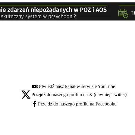
Odwiedź nasz kanał w serwisie YouTube
Youtube - otwiera się w nowej karcie
Przejdź do naszego profilu na X (dawniej Twitter)
X - otwiera się w nowej karcie
Przejdź do naszego profilu na Facebooku
Facebook - otwiera się w nowej karcie