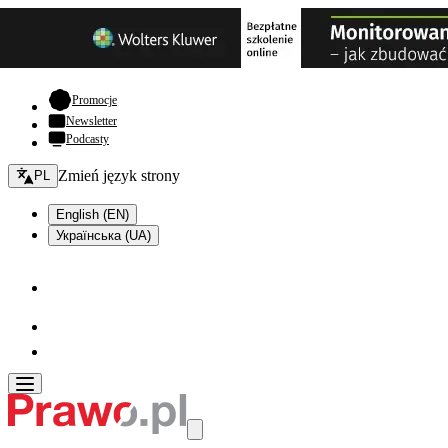
- otwiera się w nowej karcie
Promocje
Newsletter
Podcasty
Zmień język - bieżący:
Zmień język strony
PL
English (EN)
Українська (UA)