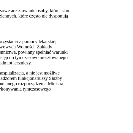
owe aresztowanie osoby, której stan
ennych, które często nie dysponują
rzystania z pomocy lekarskiej
tawowych Wolności. Zakłady
ennictwa, powinny spełniać warunki
dostęp do tymczasowo aresztowanego
dmiot leczniczy.
pitalizacja, a nie jest możliwe
nadzorem funkcjonariuszy Służby
mnianego rozporządzenia Ministra
 wykonywania tymczasowego