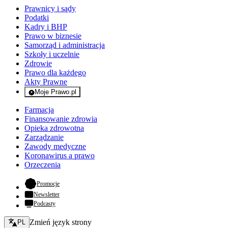
Prawnicy i sądy
Podatki
Kadry i BHP
Prawo w biznesie
Samorząd i administracja
Szkoły i uczelnie
Zdrowie
Prawo dla każdego
Akty Prawne
Moje Prawo.pl
- rejestracja i logowanie do serwisu
Farmacja
Finansowanie zdrowia
Opieka zdrowotna
Zarządzanie
Zawody medyczne
Koronawirus a prawo
Orzeczenia
- otwiera się w nowej karcie
Promocje
Newsletter
Podcasty
Zmień język - bieżący:
Zmień język strony
PL