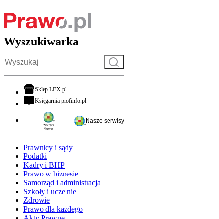
Wyszukiwarka
Szukaj
otwiera się w nowej karcie
Sklep LEX.pl
otwiera się w nowej karcie
Księgarnia profinfo.pl
Nasze serwisy
Prawnicy i sądy
Podatki
Kadry i BHP
Prawo w biznesie
Samorząd i administracja
Szkoły i uczelnie
Zdrowie
Prawo dla każdego
Akty Prawne