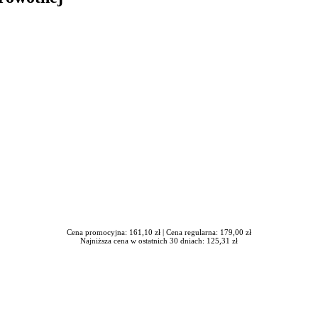
in Burdzik, Radosław Tymiński - otwiera się w nowym oknie
Cena promocyjna: 161,10 zł |
Cena regularna: 179,00 zł
Najniższa cena w ostatnich 30 dniach: 125,31 zł