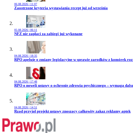
06.08.2026 | 11:07
Przejdź do artykułu:
Zaostrzone kryteria wystawiania recept już od września
05.08.2026 | 06:11
Przejdź do artykułu:
NFZ nie zapłaci za zabiegi już wykonane
04.08.2026 | 18:35
Przejdź do artykułu:
RPO apeluje o zmiany legislacyjne w sprawie zarodków z komórek ro
04.08.2026 | 17:48
Przejdź do artykułu:
RPO o noweli ustawy o ochronie zdrowia psychicznego – wymaga dals
04.08.2026 | 14:51
Przejdź do artykułu:
Rząd przyjął projekt ustawy znoszący całkowity zakaz reklamy aptek