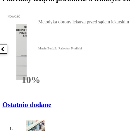
Przejdź do: Metodyka obrony lekarza przed sądem lekarskim, Marc
NOWOŚĆ
Metodyka obrony lekarza przed sądem lekarskim
Marcin Burdzik, Radosław Tymiński
Poprzednia książka
10%
Rabatu
Ostatnio dodane