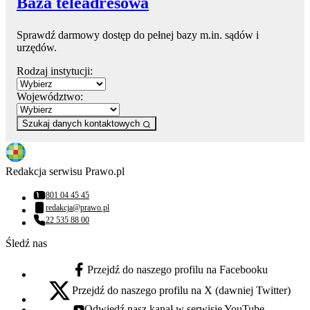
Baza teleadresowa
Sprawdź darmowy dostęp do pełnej bazy m.in. sądów i
urzędów.
Rodzaj instytucji:
Województwo:
Szukaj danych kontaktowych
Redakcja serwisu Prawo.pl
801 04 45 45
Numer telefonu:
redakcja@prawo.pl
Adres email:
22 535 88 00
Numer telefonu:
Śledź nas
Przejdź do naszego profilu na Facebooku
facebook - otwiera się w nowej karcie
Przejdź do naszego profilu na X (dawniej Twitter)
x - otwiera się w nowej karcie
Odwiedź nasz kanał w serwisie YouTube