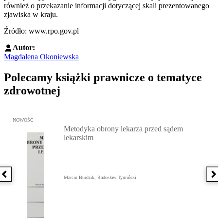
również o przekazanie informacji dotyczącej skali prezentowanego
zjawiska w kraju.
Źródło: www.rpo.gov.pl
Autor:
Magdalena Okoniewska
Polecamy książki prawnicze o tematyce
zdrowotnej
Przejdź do: Metodyka obrony lekarza przed sądem lekarskim, Marc
NOWOŚĆ
Metodyka obrony lekarza przed sądem
lekarskim
Poprzednia książka
N
Marcin Burdzik, Radosław Tymiński