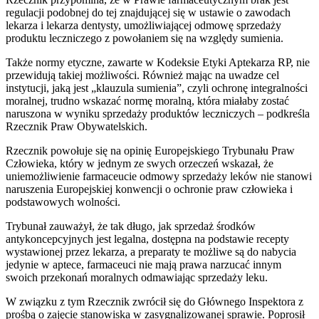
regulacji podobnej do tej znajdującej się w ustawie o zawodach
lekarza i lekarza dentysty, umożliwiającej odmowę sprzedaży
produktu leczniczego z powołaniem się na względy sumienia.
Także normy etyczne, zawarte w Kodeksie Etyki Aptekarza RP, nie
przewidują takiej możliwości. Również mając na uwadze cel
instytucji, jaką jest „klauzula sumienia”, czyli ochronę integralności
moralnej, trudno wskazać normę moralną, która miałaby zostać
naruszona w wyniku sprzedaży produktów leczniczych – podkreśla
Rzecznik Praw Obywatelskich.
Rzecznik powołuje się na opinię Europejskiego Trybunału Praw
Człowieka, który w jednym ze swych orzeczeń wskazał, że
uniemożliwienie farmaceucie odmowy sprzedaży leków nie stanowi
naruszenia Europejskiej konwencji o ochronie praw człowieka i
podstawowych wolności.
Trybunał zauważył, że tak długo, jak sprzedaż środków
antykoncepcyjnych jest legalna, dostępna na podstawie recepty
wystawionej przez lekarza, a preparaty te możliwe są do nabycia
jedynie w aptece, farmaceuci nie mają prawa narzucać innym
swoich przekonań moralnych odmawiając sprzedaży leku.
W związku z tym Rzecznik zwrócił się do Głównego Inspektora z
prośbą o zajęcie stanowiska w zasygnalizowanej sprawie. Poprosił