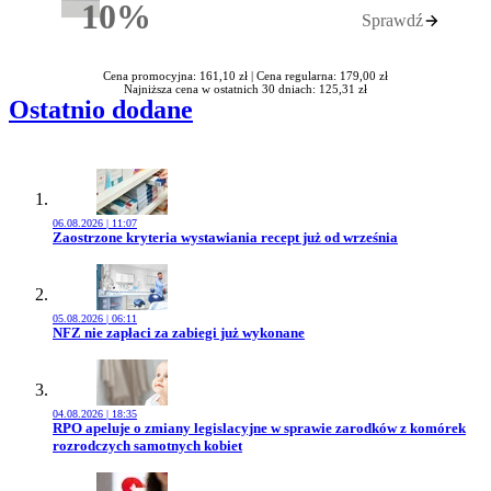
10%
Sprawdź
Rabatu
Cena promocyjna: 161,10 zł |
Cena regularna: 179,00 zł
Najniższa cena w ostatnich 30 dniach: 125,31 zł
Ostatnio dodane
06.08.2026 | 11:07
Przejdź do artykułu:
Zaostrzone kryteria wystawiania recept już od września
05.08.2026 | 06:11
Przejdź do artykułu:
NFZ nie zapłaci za zabiegi już wykonane
04.08.2026 | 18:35
Przejdź do artykułu:
RPO apeluje o zmiany legislacyjne w sprawie zarodków z komórek
rozrodczych samotnych kobiet