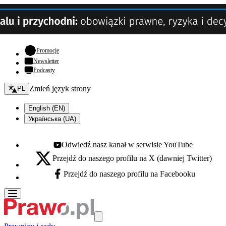
- otwiera się w nowej karcie
Promocje
Newsletter
Podcasty
Zmień język - bieżący:
Zmień język strony
PL
English (EN)
Українська (UA)
Odwiedź nasz kanał w serwisie YouTube
Youtube - otwiera się w nowej karcie
Przejdź do naszego profilu na X (dawniej Twitter)
X - otwiera się w nowej karcie
Przejdź do naszego profilu na Facebooku
Facebook - otwiera się w nowej karcie