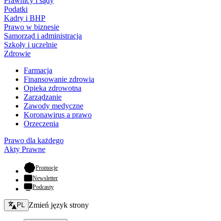
Prawnicy i sądy
Podatki
Kadry i BHP
Prawo w biznesie
Samorząd i administracja
Szkoły i uczelnie
Zdrowie
Farmacja
Finansowanie zdrowia
Opieka zdrowotna
Zarządzanie
Zawody medyczne
Koronawirus a prawo
Orzeczenia
Prawo dla każdego
Akty Prawne
- otwiera się w nowej karcie
Promocje
Newsletter
Podcasty
Zmień język - bieżący:
Zmień język strony
PL