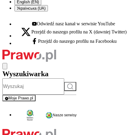
English (EN)
Українська (UA)
Odwiedź nasz kanał w serwisie YouTube
Youtube - otwiera się w nowej karcie
Przejdź do naszego profilu na X (dawniej Twitter)
X - otwiera się w nowej karcie
Przejdź do naszego profilu na Facebooku
Facebook - otwiera się w nowej karcie
Wyszukiwarka
Szukaj
Moje Prawo.pl
- rejestracja i logowanie do serwisu
Nasze serwisy