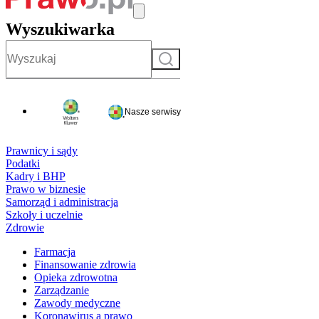
Wyszukiwarka
Szukaj
Nasze serwisy
Prawnicy i sądy
Podatki
Kadry i BHP
Prawo w biznesie
Samorząd i administracja
Szkoły i uczelnie
Zdrowie
Farmacja
Finansowanie zdrowia
Opieka zdrowotna
Zarządzanie
Zawody medyczne
Koronawirus a prawo