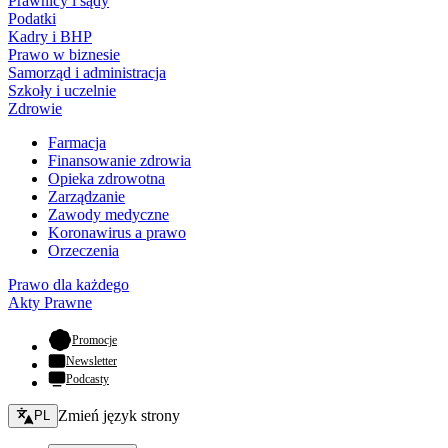
Prawnicy i sądy
Podatki
Kadry i BHP
Prawo w biznesie
Samorząd i administracja
Szkoły i uczelnie
Zdrowie
Farmacja
Finansowanie zdrowia
Opieka zdrowotna
Zarządzanie
Zawody medyczne
Koronawirus a prawo
Orzeczenia
Prawo dla każdego
Akty Prawne
- otwiera się w nowej karcie
Promocje
Newsletter
Podcasty
Zmień język - bieżący:
Zmień język strony
PL