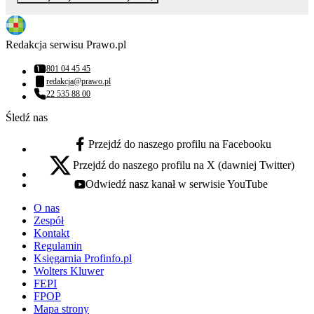
Redakcja serwisu Prawo.pl
801 04 45 45
Numer telefonu:
redakcja@prawo.pl
Adres email:
22 535 88 00
Numer telefonu:
Śledź nas
Przejdź do naszego profilu na Facebooku
facebook - otwiera się w nowej karcie
Przejdź do naszego profilu na X (dawniej Twitter)
x - otwiera się w nowej karcie
Odwiedź nasz kanał w serwisie YouTube
youtube - otwiera się w nowej karcie
O nas
Zespół
Kontakt
Regulamin
Księgarnia Profinfo.pl
Wolters Kluwer
FEPI
FPOP
Mapa strony