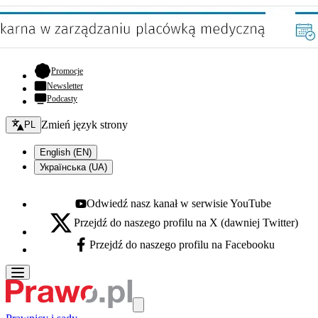
- otwiera się w nowej karcie
Promocje
Newsletter
Podcasty
Zmień język - bieżący:
Zmień język strony
PL
English (EN)
Українська (UA)
Odwiedź nasz kanał w serwisie YouTube
Youtube - otwiera się w nowej karcie
Przejdź do naszego profilu na X (dawniej Twitter)
X - otwiera się w nowej karcie
Przejdź do naszego profilu na Facebooku
Facebook - otwiera się w nowej karcie