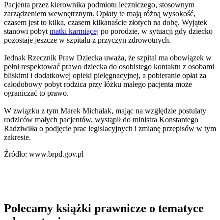
Pacjenta przez kierownika podmiotu leczniczego, stosownym
zarządzeniem wewnętrznym. Opłaty te mają różną wysokość,
czasem jest to kilka, czasem kilkanaście złotych na dobę. Wyjątek
stanowi pobyt
matki karmiącej
po porodzie, w sytuacji gdy dziecko
pozostaje jeszcze w szpitalu z przyczyn zdrowotnych.
Jednak Rzecznik Praw Dziecka uważa, że szpital ma obowiązek w
pełni respektować prawo dziecka do osobistego kontaktu z osobami
bliskimi i dodatkowej opieki pielęgnacyjnej, a pobieranie opłat za
całodobowy pobyt rodzica przy łóżku małego pacjenta może
ograniczać to prawo.
W związku z tym Marek Michalak, mając na względzie postulaty
rodziców małych pacjentów, wystąpił do ministra Konstantego
Radziwiłła o podjęcie prac legislacyjnych i zmianę przepisów w tym
zakresie.
Źródło: www.brpd.gov.pl
Polecamy książki prawnicze o tematyce