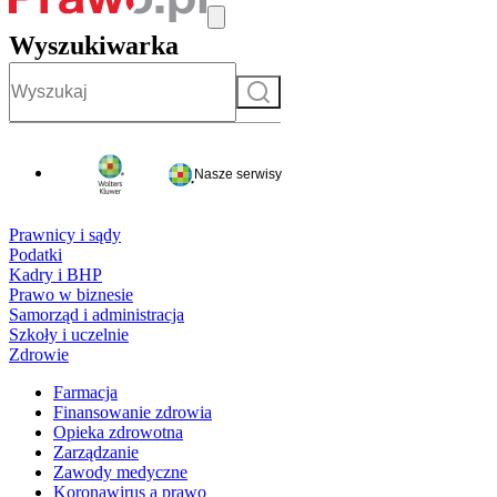
Wyszukiwarka
Szukaj
Nasze serwisy
Prawnicy i sądy
Podatki
Kadry i BHP
Prawo w biznesie
Samorząd i administracja
Szkoły i uczelnie
Zdrowie
Farmacja
Finansowanie zdrowia
Opieka zdrowotna
Zarządzanie
Zawody medyczne
Koronawirus a prawo