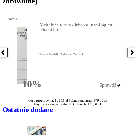
zdrowotnej
Przejdź do: Metodyka obrony lekarza przed sądem lekarskim, Marc
NOWOŚĆ
Metodyka obrony lekarza przed sądem
lekarskim
Poprzednia książka
N
Marcin Burdzik, Radosław Tymiński
10%
Sprawdź
Rabatu
Cena promocyjna: 161,10 zł |
Cena regularna: 179,00 zł
Najniższa cena w ostatnich 30 dniach: 125,31 zł
Ostatnio dodane