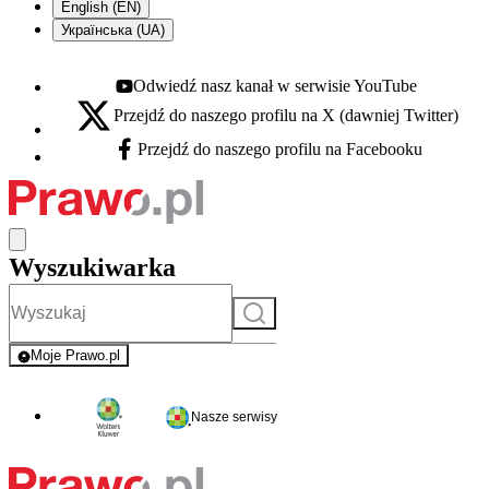
English (EN)
Українська (UA)
Odwiedź nasz kanał w serwisie YouTube
Youtube - otwiera się w nowej karcie
Przejdź do naszego profilu na X (dawniej Twitter)
X - otwiera się w nowej karcie
Przejdź do naszego profilu na Facebooku
Facebook - otwiera się w nowej karcie
Wyszukiwarka
Szukaj
Moje Prawo.pl
- rejestracja i logowanie do serwisu
Nasze serwisy