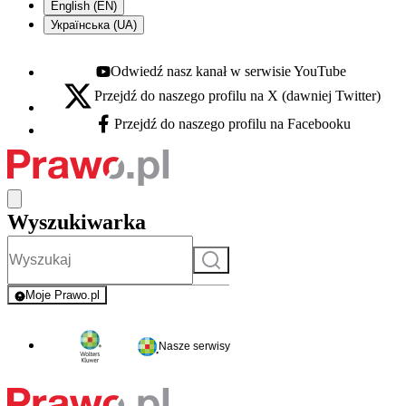
English (EN)
Українська (UA)
Odwiedź nasz kanał w serwisie YouTube
Youtube - otwiera się w nowej karcie
Przejdź do naszego profilu na X (dawniej Twitter)
X - otwiera się w nowej karcie
Przejdź do naszego profilu na Facebooku
Facebook - otwiera się w nowej karcie
Wyszukiwarka
Szukaj
Moje Prawo.pl
- rejestracja i logowanie do serwisu
Nasze serwisy