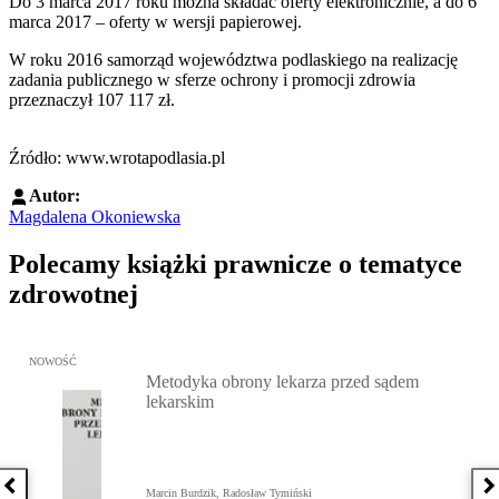
Do 3 marca 2017 roku można składać oferty elektronicznie, a do 6
marca 2017 – oferty w wersji papierowej.
W roku 2016 samorząd województwa podlaskiego na realizację
zadania publicznego w sferze ochrony i promocji zdrowia
przeznaczył 107 117 zł.
Źródło: www.wrotapodlasia.pl
Autor:
Magdalena Okoniewska
Polecamy książki prawnicze o tematyce
zdrowotnej
Przejdź do: Metodyka obrony lekarza przed sądem lekarskim, Marc
NOWOŚĆ
Metodyka obrony lekarza przed sądem
lekarskim
Poprzednia książka
N
Marcin Burdzik, Radosław Tymiński