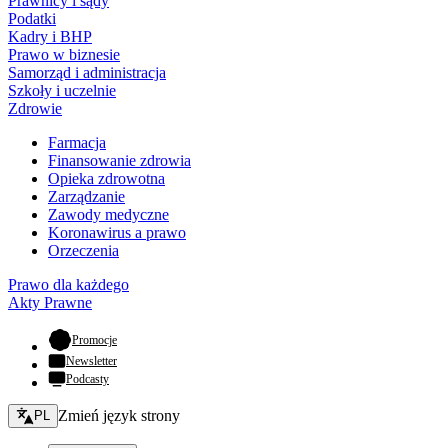
Prawnicy i sądy
Podatki
Kadry i BHP
Prawo w biznesie
Samorząd i administracja
Szkoły i uczelnie
Zdrowie
Farmacja
Finansowanie zdrowia
Opieka zdrowotna
Zarządzanie
Zawody medyczne
Koronawirus a prawo
Orzeczenia
Prawo dla każdego
Akty Prawne
- otwiera się w nowej karcie
Promocje
Newsletter
Podcasty
Zmień język - bieżący:
Zmień język strony
PL