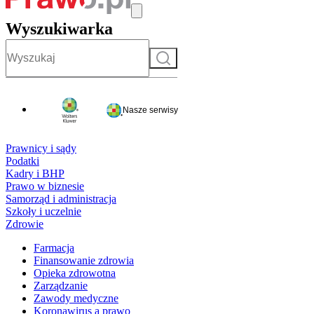
Wyszukiwarka
Szukaj
Nasze serwisy
Prawnicy i sądy
Podatki
Kadry i BHP
Prawo w biznesie
Samorząd i administracja
Szkoły i uczelnie
Zdrowie
Farmacja
Finansowanie zdrowia
Opieka zdrowotna
Zarządzanie
Zawody medyczne
Koronawirus a prawo