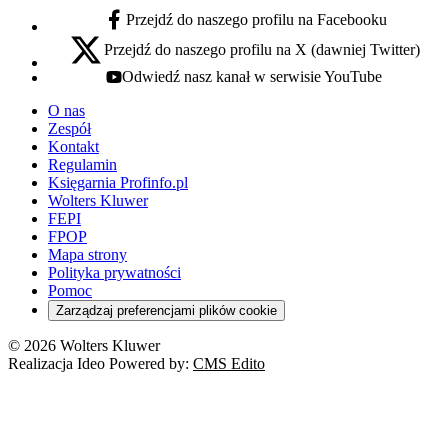
Przejdź do naszego profilu na Facebooku
facebook - otwiera się w nowej karcie
Przejdź do naszego profilu na X (dawniej Twitter)
x - otwiera się w nowej karcie
Odwiedź nasz kanał w serwisie YouTube
youtube - otwiera się w nowej karcie
O nas
Zespół
Kontakt
Regulamin
Księgarnia Profinfo.pl
Wolters Kluwer
FEPI
FPOP
Mapa strony
Polityka prywatności
Pomoc
Zarządzaj preferencjami plików cookie
© 2026 Wolters Kluwer
Realizacja Ideo Powered by:
CMS Edito