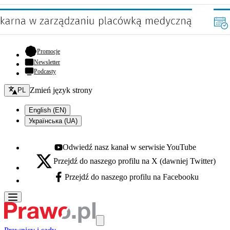
- otwiera się w nowej karcie
Promocje
Newsletter
Podcasty
Zmień język - bieżący:
Zmień język strony
PL
English (EN)
Українська (UA)
Odwiedź nasz kanał w serwisie YouTube
Youtube - otwiera się w nowej karcie
Przejdź do naszego profilu na X (dawniej Twitter)
X - otwiera się w nowej karcie
Przejdź do naszego profilu na Facebooku
Facebook - otwiera się w nowej karcie