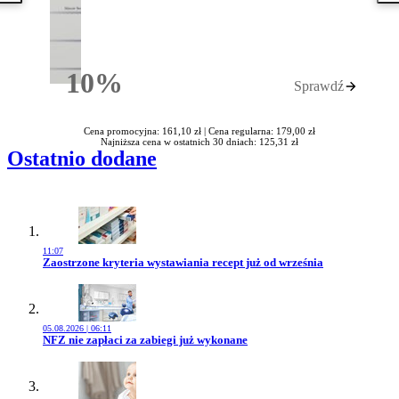
10%
Sprawdź
Rabatu
Cena promocyjna: 161,10 zł |
Cena regularna: 179,00 zł
Najniższa cena w ostatnich 30 dniach: 125,31 zł
Ostatnio dodane
11:07
Przejdź do artykułu:
Zaostrzone kryteria wystawiania recept już od września
05.08.2026 | 06:11
Przejdź do artykułu:
NFZ nie zapłaci za zabiegi już wykonane