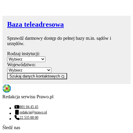
Baza teleadresowa
Sprawdź darmowy dostęp do pełnej bazy m.in. sądów i
urzędów.
Rodzaj instytucji:
Województwo:
Szukaj danych kontaktowych
Redakcja serwisu Prawo.pl
801 04 45 45
Numer telefonu:
redakcja@prawo.pl
Adres email:
22 535 88 00
Numer telefonu:
Śledź nas