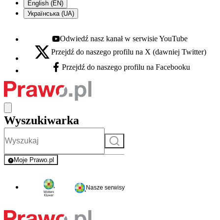
English (EN)
Українська (UA)
Odwiedź nasz kanał w serwisie YouTube
Youtube - otwiera się w nowej karcie
Przejdź do naszego profilu na X (dawniej Twitter)
X - otwiera się w nowej karcie
Przejdź do naszego profilu na Facebooku
Facebook - otwiera się w nowej karcie
Wyszukiwarka
Szukaj
Moje Prawo.pl
- rejestracja i logowanie do serwisu
Nasze serwisy