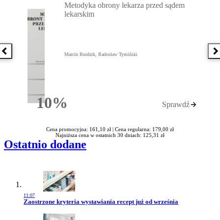
Metodyka obrony lekarza przed sądem
lekarskim
Poprzednia książka
N
Marcin Burdzik, Radosław Tymiński
10%
Sprawdź
Rabatu
Cena promocyjna: 161,10 zł |
Cena regularna: 179,00 zł
Najniższa cena w ostatnich 30 dniach: 125,31 zł
Ostatnio dodane
11:07
Przejdź do artykułu:
Zaostrzone kryteria wystawiania recept już od września