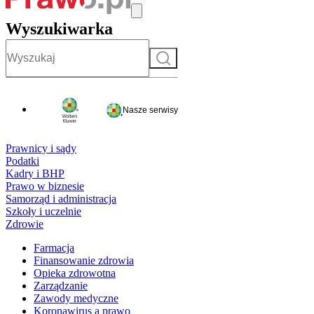
Wyszukiwarka
Szukaj
Nasze serwisy
Prawnicy i sądy
Podatki
Kadry i BHP
Prawo w biznesie
Samorząd i administracja
Szkoły i uczelnie
Zdrowie
Farmacja
Finansowanie zdrowia
Opieka zdrowotna
Zarządzanie
Zawody medyczne
Koronawirus a prawo