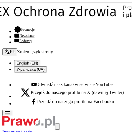
- otwiera się w nowej karcie
Promocje
Newsletter
Podcasty
Zmień język - bieżący:
Zmień język strony
PL
English (EN)
Українська (UA)
Odwiedź nasz kanał w serwisie YouTube
Youtube - otwiera się w nowej karcie
Przejdź do naszego profilu na X (dawniej Twitter)
X - otwiera się w nowej karcie
Przejdź do naszego profilu na Facebooku
Facebook - otwiera się w nowej karcie