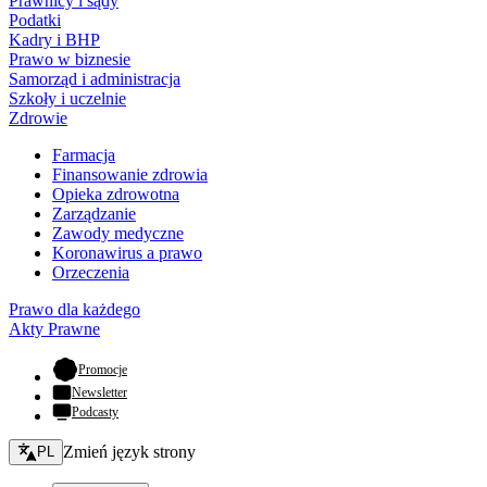
Prawnicy i sądy
Podatki
Kadry i BHP
Prawo w biznesie
Samorząd i administracja
Szkoły i uczelnie
Zdrowie
Farmacja
Finansowanie zdrowia
Opieka zdrowotna
Zarządzanie
Zawody medyczne
Koronawirus a prawo
Orzeczenia
Prawo dla każdego
Akty Prawne
- otwiera się w nowej karcie
Promocje
Newsletter
Podcasty
Zmień język - bieżący:
Zmień język strony
PL