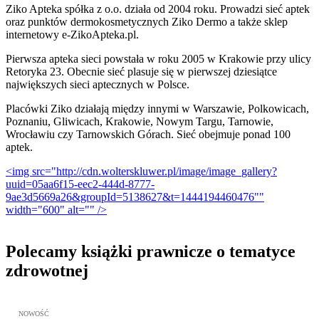
Ziko Apteka spółka z o.o. działa od 2004 roku. Prowadzi sieć aptek
oraz punktów dermokosmetycznych Ziko Dermo a także sklep
internetowy e-ZikoApteka.pl.
Pierwsza apteka sieci powstała w roku 2005 w Krakowie przy ulicy
Retoryka 23. Obecnie sieć plasuje się w pierwszej dziesiątce
największych sieci aptecznych w Polsce.
Placówki Ziko działają między innymi w Warszawie, Polkowicach,
Poznaniu, Gliwicach, Krakowie, Nowym Targu, Tarnowie,
Wrocławiu czy Tarnowskich Górach. Sieć obejmuje ponad 100
aptek.
<img src="http://cdn.wolterskluwer.pl/image/image_gallery?
uuid=05aa6f15-eec2-444d-8777-
9ae3d5669a26&groupId=5138627&t=1444194460476""
width="600" alt="" />
Polecamy książki prawnicze o tematyce
zdrowotnej
Przejdź do: Metodyka obrony lekarza przed sądem lekarskim, Marc
NOWOŚĆ