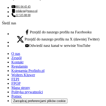
801 04 45 45
Numer telefonu:
redakcja@prawo.pl
Adres email:
22 535 88 00
Numer telefonu:
Śledź nas
Przejdź do naszego profilu na Facebooku
facebook - otwiera się w nowej karcie
Przejdź do naszego profilu na X (dawniej Twitter)
x - otwiera się w nowej karcie
Odwiedź nasz kanał w serwisie YouTube
youtube - otwiera się w nowej karcie
O nas
Zespół
Kontakt
Regulamin
Księgarnia Profinfo.pl
Wolters Kluwer
FEPI
FPOP
Mapa strony
Polityka prywatności
Pomoc
Zarządzaj preferencjami plików cookie