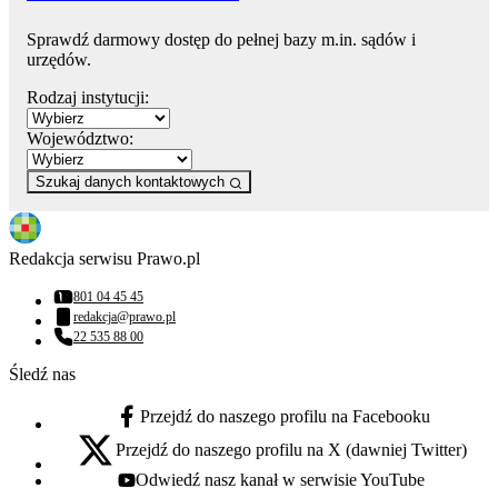
Sprawdź darmowy dostęp do pełnej bazy m.in. sądów i
urzędów.
Rodzaj instytucji:
Województwo:
Szukaj danych kontaktowych
Redakcja serwisu Prawo.pl
801 04 45 45
Numer telefonu:
redakcja@prawo.pl
Adres email:
22 535 88 00
Numer telefonu:
Śledź nas
Przejdź do naszego profilu na Facebooku
facebook - otwiera się w nowej karcie
Przejdź do naszego profilu na X (dawniej Twitter)
x - otwiera się w nowej karcie
Odwiedź nasz kanał w serwisie YouTube
youtube - otwiera się w nowej karcie