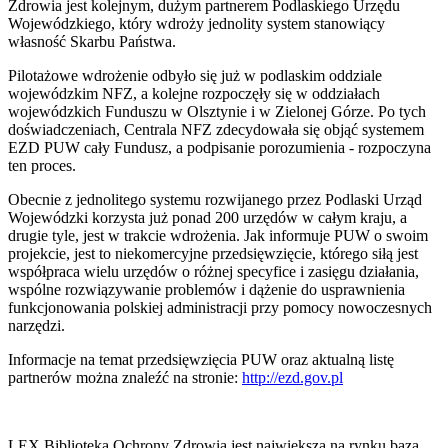
Zdrowia jest kolejnym, dużym partnerem Podlaskiego Urzędu
Wojewódzkiego, który wdroży jednolity system stanowiący
własność Skarbu Państwa.
Pilotażowe wdrożenie odbyło się już w podlaskim oddziale
wojewódzkim NFZ, a kolejne rozpoczęły się w oddziałach
wojewódzkich Funduszu w Olsztynie i w Zielonej Górze. Po tych
doświadczeniach, Centrala NFZ zdecydowała się objąć systemem
EZD PUW cały Fundusz, a podpisanie porozumienia - rozpoczyna
ten proces.
Obecnie z jednolitego systemu rozwijanego przez Podlaski Urząd
Wojewódzki korzysta już ponad 200 urzędów w całym kraju, a
drugie tyle, jest w trakcie wdrożenia. Jak informuje PUW o swoim
projekcie, jest to niekomercyjne przedsięwzięcie, którego siłą jest
współpraca wielu urzędów o różnej specyfice i zasięgu działania,
wspólne rozwiązywanie problemów i dążenie do usprawnienia
funkcjonowania polskiej administracji przy pomocy nowoczesnych
narzędzi.
Informacje na temat przedsięwzięcia PUW oraz aktualną listę
partnerów można znaleźć na stronie:
http://ezd.gov.pl
LEX Biblioteka Ochrony Zdrowia jest największą na rynku bazą