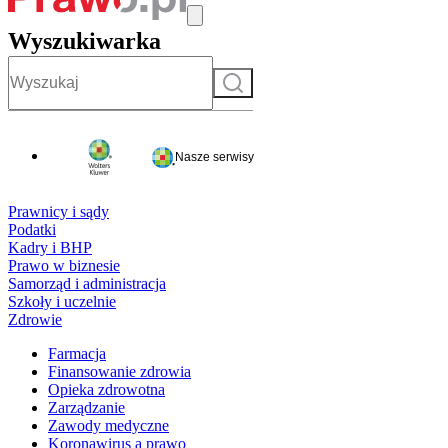
Wyszukiwarka
Szukaj
Nasze serwisy
Prawnicy i sądy
Podatki
Kadry i BHP
Prawo w biznesie
Samorząd i administracja
Szkoły i uczelnie
Zdrowie
Farmacja
Finansowanie zdrowia
Opieka zdrowotna
Zarządzanie
Zawody medyczne
Koronawirus a prawo