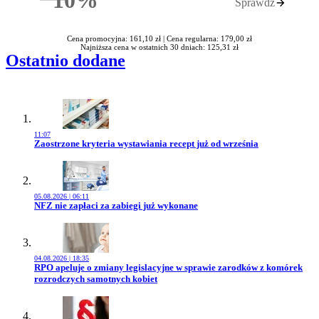
Sprawdź
Rabatu
Cena promocyjna: 161,10 zł |
Cena regularna: 179,00 zł
Najniższa cena w ostatnich 30 dniach: 125,31 zł
Ostatnio dodane
11:07
Przejdź do artykułu:
Zaostrzone kryteria wystawiania recept już od września
05.08.2026 | 06:11
Przejdź do artykułu:
NFZ nie zapłaci za zabiegi już wykonane
04.08.2026 | 18:35
Przejdź do artykułu:
RPO apeluje o zmiany legislacyjne w sprawie zarodków z komórek
rozrodczych samotnych kobiet