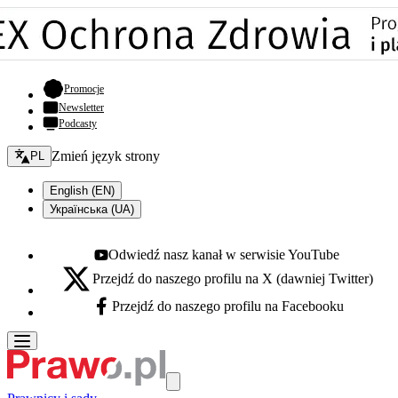
- otwiera się w nowej karcie
Promocje
Newsletter
Podcasty
Zmień język - bieżący:
Zmień język strony
PL
English (EN)
Українська (UA)
Odwiedź nasz kanał w serwisie YouTube
Youtube - otwiera się w nowej karcie
Przejdź do naszego profilu na X (dawniej Twitter)
X - otwiera się w nowej karcie
Przejdź do naszego profilu na Facebooku
Facebook - otwiera się w nowej karcie