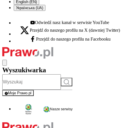
English (EN)
Українська (UA)
Odwiedź nasz kanał w serwisie YouTube
Youtube - otwiera się w nowej karcie
Przejdź do naszego profilu na X (dawniej Twitter)
X - otwiera się w nowej karcie
Przejdź do naszego profilu na Facebooku
Facebook - otwiera się w nowej karcie
Wyszukiwarka
Szukaj
Moje Prawo.pl
- rejestracja i logowanie do serwisu
Nasze serwisy