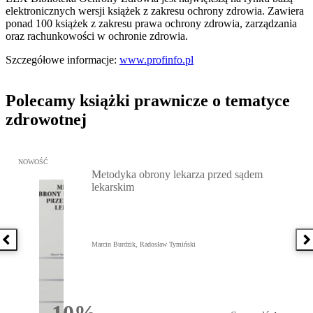
elektronicznych wersji książek z zakresu ochrony zdrowia. Zawiera
ponad 100 książek z zakresu prawa ochrony zdrowia, zarządzania
oraz rachunkowości w ochronie zdrowia.
Szczegółowe informacje:
www.profinfo.pl
Polecamy książki prawnicze o tematyce
zdrowotnej
Przejdź do: Metodyka obrony lekarza przed sądem lekarskim, Marc
NOWOŚĆ
Metodyka obrony lekarza przed sądem
lekarskim
Poprzednia książka
N
Marcin Burdzik, Radosław Tymiński
10%