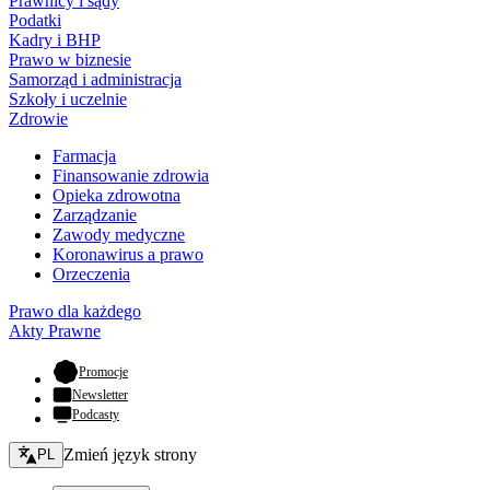
Prawnicy i sądy
Podatki
Kadry i BHP
Prawo w biznesie
Samorząd i administracja
Szkoły i uczelnie
Zdrowie
Farmacja
Finansowanie zdrowia
Opieka zdrowotna
Zarządzanie
Zawody medyczne
Koronawirus a prawo
Orzeczenia
Prawo dla każdego
Akty Prawne
- otwiera się w nowej karcie
Promocje
Newsletter
Podcasty
Zmień język - bieżący:
Zmień język strony
PL