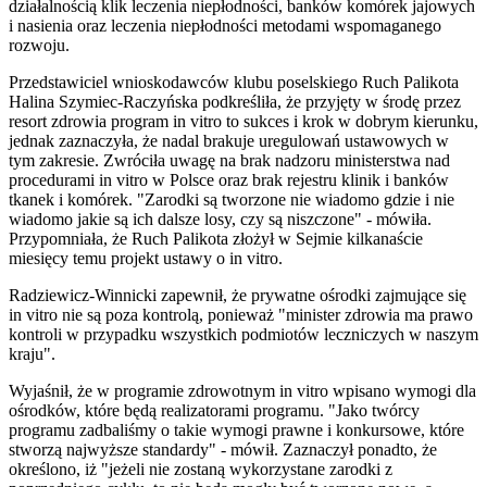
działalnością klik leczenia niepłodności, banków komórek jajowych
i nasienia oraz leczenia niepłodności metodami wspomaganego
rozwoju.
Przedstawiciel wnioskodawców klubu poselskiego Ruch Palikota
Halina Szymiec-Raczyńska podkreśliła, że przyjęty w środę przez
resort zdrowia program in vitro to sukces i krok w dobrym kierunku,
jednak zaznaczyła, że nadal brakuje uregulowań ustawowych w
tym zakresie. Zwróciła uwagę na brak nadzoru ministerstwa nad
procedurami in vitro w Polsce oraz brak rejestru klinik i banków
tkanek i komórek. "Zarodki są tworzone nie wiadomo gdzie i nie
wiadomo jakie są ich dalsze losy, czy są niszczone" - mówiła.
Przypomniała, że Ruch Palikota złożył w Sejmie kilkanaście
miesięcy temu projekt ustawy o in vitro.
Radziewicz-Winnicki zapewnił, że prywatne ośrodki zajmujące się
in vitro nie są poza kontrolą, ponieważ "minister zdrowia ma prawo
kontroli w przypadku wszystkich podmiotów leczniczych w naszym
kraju".
Wyjaśnił, że w programie zdrowotnym in vitro wpisano wymogi dla
ośrodków, które będą realizatorami programu. "Jako twórcy
programu zadbaliśmy o takie wymogi prawne i konkursowe, które
stworzą najwyższe standardy" - mówił. Zaznaczył ponadto, że
określono, iż "jeżeli nie zostaną wykorzystane zarodki z