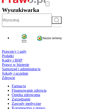
Wyszukiwarka
Szukaj
Nasze serwisy
Prawnicy i sądy
Podatki
Kadry i BHP
Prawo w biznesie
Samorząd i administracja
Szkoły i uczelnie
Zdrowie
Farmacja
Finansowanie zdrowia
Opieka zdrowotna
Zarządzanie
Zawody medyczne
Koronawirus a prawo