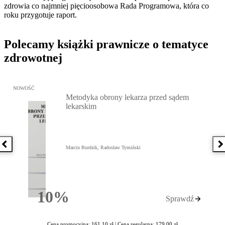
zdrowia co najmniej pięcioosobowa Rada Programowa, która co
roku przygotuje raport.
Polecamy książki prawnicze o tematyce
zdrowotnej
Przejdź do: Metodyka obrony lekarza przed sądem lekarskim, Marc
NOWOŚĆ
Metodyka obrony lekarza przed sądem
lekarskim
Poprzednia książka
N
Marcin Burdzik, Radosław Tymiński
10%
Sprawdź
Rabatu
Cena promocyjna: 161,10 zł |
Cena regularna: 179,00 zł