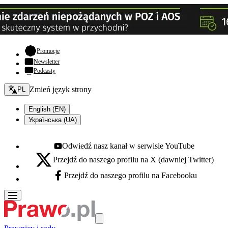
- otwiera się w nowej karcie
Promocje
Newsletter
Podcasty
Zmień język - bieżący:
Zmień język strony
PL
English (EN)
Українська (UA)
Odwiedź nasz kanał w serwisie YouTube
Youtube - otwiera się w nowej karcie
Przejdź do naszego profilu na X (dawniej Twitter)
X - otwiera się w nowej karcie
Przejdź do naszego profilu na Facebooku
Facebook - otwiera się w nowej karcie