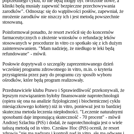
poprzedniego cyklu, to nie będą mogły być tworzone nowe, a
kliniki będą musiały zapewnić bezpieczne przechowywania
zarodków". Odnosząc się do wątpliwości posłów, zapewniał, że
mrożenie zarodków nie niszczy ich i jest metodą powszechnie
stosowaną.
Poinformował ponadto, że resort zwrócił się do koncernów
farmaceutycznych o złożenie wniosków o refundację leków
stosowanych w procedurze in vitro co spotkało się z ich dużym
zainteresowaniem. "Mam nadzieję, że niedługo te leki będą
refundowane" - mówił.
Posłowie dopytywali o szczegóły zaprezentowanego dzień
wcześniej programu zdrowotnego in vitro, m.in. o kryteria
przystąpienia przez pary do programu czy sposób wyboru
ośrodków, które będą program realizowały.
Przedstawiciele klubu Prawo i Sprawiedliwość przekonywali, że
lepszym rozwiązaniem byłoby finansowanie naprotechnologii
(opiera się ona na analizie fizjologicznej i biochemicznej cyklu
miesiączkowego kobiety) niż in vitro, ponieważ jest to bardziej
skuteczna metoda leczenia niepłodności. "Leczenie naturalnymi
sposobami daje imponującą skuteczność - 70 procent" - mówił
Andrzej Szlachta (PiS) i dodał, że naprotechnologia jest o wiele
tańszą metodą od in vitro. Czesław Hoc (PiS) ocenił, że resort
zdrowia "nie ma nadzoru i kontroli nad in vitro, ale ma odwagę i