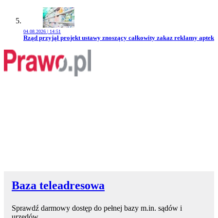
04.08.2026 | 14:51
Przejdź do artykułu:
Rząd przyjął projekt ustawy znoszący całkowity zakaz reklamy aptek
Baza teleadresowa
Sprawdź darmowy dostęp do pełnej bazy m.in. sądów i
urzędów.