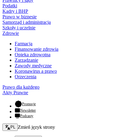
Prawnicy i sądy
Podatki
Kadry i BHP
Prawo w biznesie
Samorząd i administracja
Szkoły i uczelnie
Zdrowie
Farmacja
Finansowanie zdrowia
Opieka zdrowotna
Zarządzanie
Zawody medyczne
Koronawirus a prawo
Orzeczenia
Prawo dla każdego
Akty Prawne
- otwiera się w nowej karcie
Promocje
Newsletter
Podcasty
Zmień język - bieżący:
Zmień język strony
PL