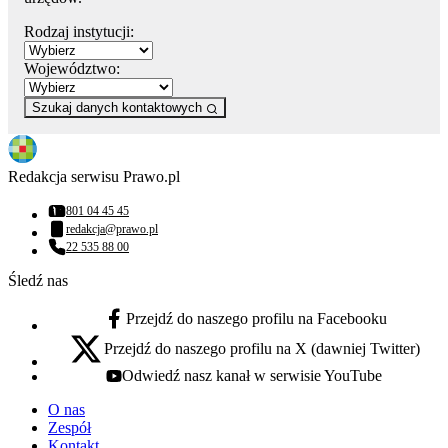
Rodzaj instytucji:
Województwo:
Szukaj danych kontaktowych
Redakcja serwisu Prawo.pl
801 04 45 45
Numer telefonu:
redakcja@prawo.pl
Adres email:
22 535 88 00
Numer telefonu:
Śledź nas
Przejdź do naszego profilu na Facebooku
facebook - otwiera się w nowej karcie
Przejdź do naszego profilu na X (dawniej Twitter)
x - otwiera się w nowej karcie
Odwiedź nasz kanał w serwisie YouTube
youtube - otwiera się w nowej karcie
O nas
Zespół
Kontakt