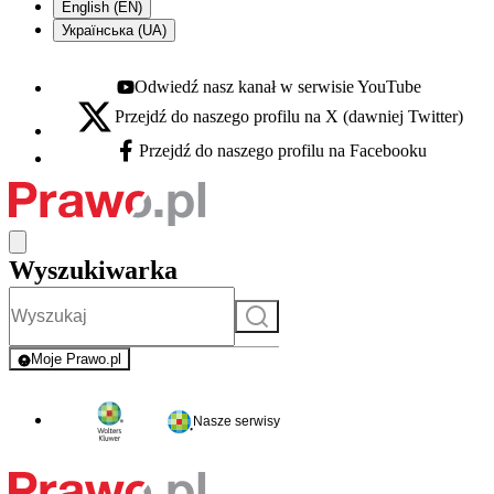
English (EN)
Українська (UA)
Odwiedź nasz kanał w serwisie YouTube
Youtube - otwiera się w nowej karcie
Przejdź do naszego profilu na X (dawniej Twitter)
X - otwiera się w nowej karcie
Przejdź do naszego profilu na Facebooku
Facebook - otwiera się w nowej karcie
Wyszukiwarka
Szukaj
Moje Prawo.pl
- rejestracja i logowanie do serwisu
Nasze serwisy