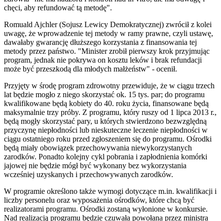
chęci, aby refundować tą metodę".
Romuald Ajchler (Sojusz Lewicy Demokratycznej) zwrócił z kolei
uwagę, że wprowadzenie tej metody w ramy prawne, czyli ustawę,
dawałaby gwarancję dłuższego korzystania z finansowania tej
metody przez państwo. "Minister zrobił pierwszy krok przyjmując
program, jednak nie pokrywa on kosztu leków i brak refundacji
może być przeszkodą dla młodych małżeństw" - ocenił.
Przyjęty w środę program zdrowotny przewiduje, że w ciągu trzech
lat będzie mogło z niego skorzystać ok. 15 tys. par; do programu
kwalifikowane będą kobiety do 40. roku życia, finansowane będą
maksymalnie trzy próby. Z programu, który ruszy od 1 lipca 2013 r.,
będą mogły skorzystać pary, u których stwierdzono bezwzględną
przyczynę niepłodności lub nieskuteczne leczenie niepłodności w
ciągu ostatniego roku przed zgłoszeniem się do programu. Ośrodki
będą miały obowiązek przechowywania niewykorzystanych
zarodków. Ponadto kolejny cykl pobrania i zapłodnienia komórki
jajowej nie będzie mógł być wykonany bez wykorzystania
wcześniej uzyskanych i przechowywanych zarodków.
W programie określono także wymogi dotyczące m.in. kwalifikacji i
liczby personelu oraz wyposażenia ośrodków, które chcą być
realizatorami programu. Ośrodki zostaną wyłonione w konkursie.
Nad realizacją programu będzie czuwała powołana przez ministra