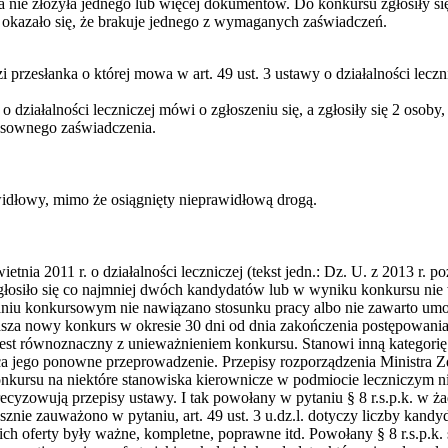
a nie złożyła jednego lub więcej dokumentów. Do konkursu zgłosiły się
okazało się, że brakuje jednego z wymaganych zaświadczeń.
 przesłanka o której mowa w art. 49 ust. 3 ustawy o działalności leczn
 działalności leczniczej mówi o zgłoszeniu się, a zgłosiły się 2 osoby,
tosownego zaświadczenia.
widłowy, mimo że osiągnięty nieprawidłową drogą.
etnia 2011 r. o działalności leczniczej (tekst jedn.: Dz. U. z 2013 r. poz
 zgłosiło się co najmniej dwóch kandydatów lub w wyniku konkursu nie
iu konkursowym nie nawiązano stosunku pracy albo nie zawarto um
asza nowy konkurs w okresie 30 dni od dnia zakończenia postępowani
est równoznaczny z unieważnieniem konkursu. Stanowi inną kategorię z
jego ponowne przeprowadzenie. Przepisy rozporządzenia Ministra Zdr
nkursu na niektóre stanowiska kierownicze w podmiocie leczniczym n
oprecyzowują przepisy ustawy. I tak powołany w pytaniu § 8 r.s.p.k. w ż
łusznie zauważono w pytaniu, art. 49 ust. 3 u.dz.l. dotyczy liczby kandyd
 ich oferty były ważne, kompletne, poprawne itd. Powołany § 8 r.s.p.k.