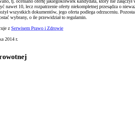
no, tj. oceniano ofertę jakiegokolwiek kandydata, który nie załączy
ć nawet 10, lecz rozpatrzenie oferty niekompletnej przesądza o niewa
ożył wszystkich dokumentów, jego oferta podlega odrzuceniu. Pozost
tać wybrany, o ile przewidział to regulamin.
cuje z
Serwisem Prawo i Zdrowie
a 2014 r.
drowotnej
in Burdzik, Radosław Tymiński - otwiera się w nowym oknie