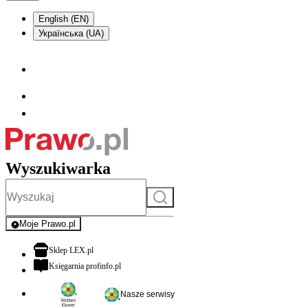
English (EN)
Українська (UA)
Wyszukiwarka
Szukaj
Moje Prawo.pl
- rejestracja i logowanie do serwisu
otwiera się w nowej karcie
Sklep LEX.pl
otwiera się w nowej karcie
Księgarnia profinfo.pl
Nasze serwisy