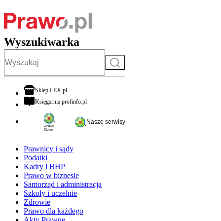
Wyszukiwarka
Szukaj
otwiera się w nowej karcie
Sklep LEX.pl
otwiera się w nowej karcie
Księgarnia profinfo.pl
Nasze serwisy
Prawnicy i sądy
Podatki
Kadry i BHP
Prawo w biznesie
Samorząd i administracja
Szkoły i uczelnie
Zdrowie
Prawo dla każdego
Akty Prawne