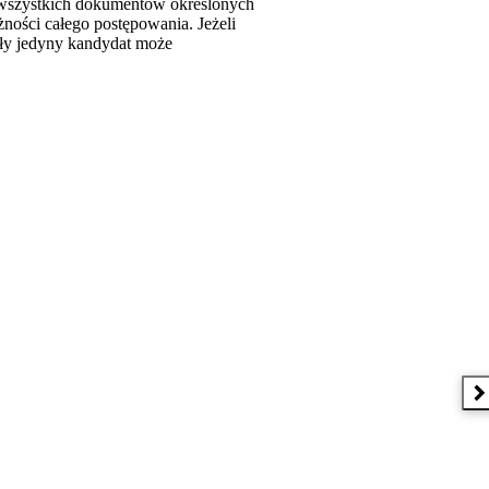
ł wszystkich dokumentów określonych
żności całego postępowania. Jeżeli
ały jedyny kandydat może
N