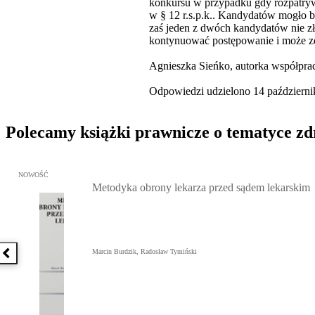
konkursu w przypadku gdy rozpatrywa
w § 12 r.s.p.k.. Kandydatów mogło by
zaś jeden z dwóch kandydatów nie zł
kontynuować postępowanie i może zos
Agnieszka Sieńko, autorka współpra
Odpowiedzi udzielono 14 październik
Polecamy książki prawnicze o tematyce z
Przejdź do: Metodyka obrony lekarza przed sądem lekarskim, Marc
NOWOŚĆ
Metodyka obrony lekarza przed sądem lekarskim
Marcin Burdzik, Radosław Tymiński
Poprzednia książka