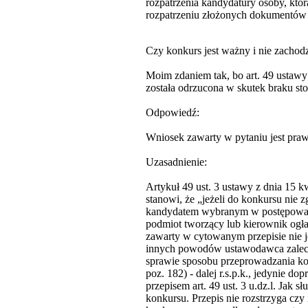
rozpatrzenia kandydatury osoby, któr
rozpatrzeniu złożonych dokumentów 
Czy konkurs jest ważny i nie zachodzi
Moim zdaniem tak, bo art. 49 ustawy o
została odrzucona w skutek braku s
Odpowiedź:
Wniosek zawarty w pytaniu jest pra
Uzasadnienie:
Artykuł 49 ust. 3 ustawy z dnia 15 kwi
stanowi, że „jeżeli do konkursu nie
kandydatem wybranym w postępowan
podmiot tworzący lub kierownik ogł
zawarty w cytowanym przepisie nie j
innych powodów ustawodawca zaleca 
sprawie sposobu przeprowadzania ko
poz. 182) - dalej r.s.p.k., jedynie d
przepisem art. 49 ust. 3 u.dz.l. Jak s
konkursu. Przepis nie rozstrzyga czy