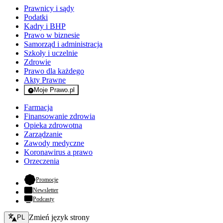
Prawnicy i sądy
Podatki
Kadry i BHP
Prawo w biznesie
Samorząd i administracja
Szkoły i uczelnie
Zdrowie
Prawo dla każdego
Akty Prawne
Moje Prawo.pl
- rejestracja i logowanie do serwisu
Farmacja
Finansowanie zdrowia
Opieka zdrowotna
Zarządzanie
Zawody medyczne
Koronawirus a prawo
Orzeczenia
- otwiera się w nowej karcie
Promocje
Newsletter
Podcasty
Zmień język - bieżący:
Zmień język strony
PL