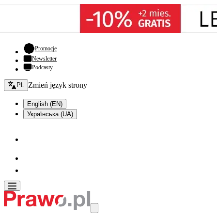
- otwiera się w nowej karcie
Promocje
Newsletter
Podcasty
Zmień język - bieżący:
Zmień język strony
PL
English (EN)
Українська (UA)