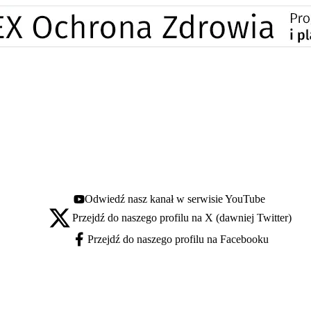
Odwiedź nasz kanał w serwisie YouTube
Youtube - otwiera się w nowej karcie
Przejdź do naszego profilu na X (dawniej Twitter)
X - otwiera się w nowej karcie
Przejdź do naszego profilu na Facebooku
Facebook - otwiera się w nowej karcie