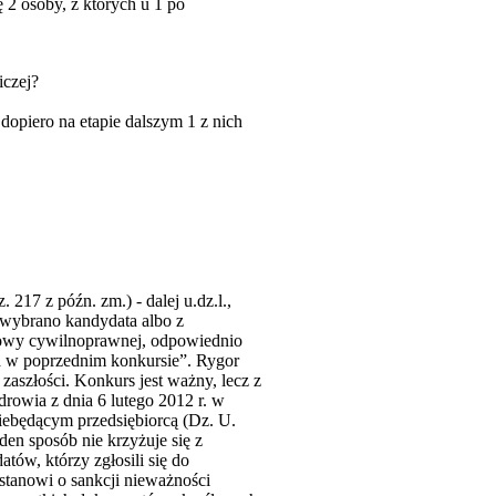
 2 osoby, z których u 1 po
iczej?
 dopiero na etapie dalszym 1 z nich
. 217 z późn. zm.) - dalej u.dz.l.,
 wybrano kandydata albo z
owy cywilnoprawnej, odpowiednio
a w poprzednim konkursie”. Rygor
aszłości. Konkurs jest ważny, lecz z
owia z dnia 6 lutego 2012 r. w
iebędącym przedsiębiorcą (Dz. U.
aden sposób nie krzyżuje się z
atów, którzy zgłosili się do
 stanowi o sankcji nieważności