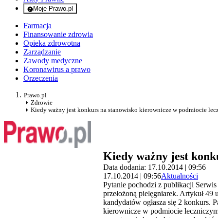
Moje Prawo.pl
- rejestracja i logowanie do serwisu
Farmacja
Finansowanie zdrowia
Opieka zdrowotna
Zarządzanie
Zawody medyczne
Koronawirus a prawo
Orzeczenia
Prawo.pl
Zdrowie
Kiedy ważny jest konkurs na stanowisko kierownicze w podmiocie le
Kiedy ważny jest konk
Data dodania: 17.10.2014 | 09:56
17.10.2014 | 09:56
Aktualności
Pytanie pochodzi z publikacji Serw
przełożoną pielęgniarek. Artykuł 49 us
kandydatów ogłasza się 2 konkurs. P
kierownicze w podmiocie leczniczym