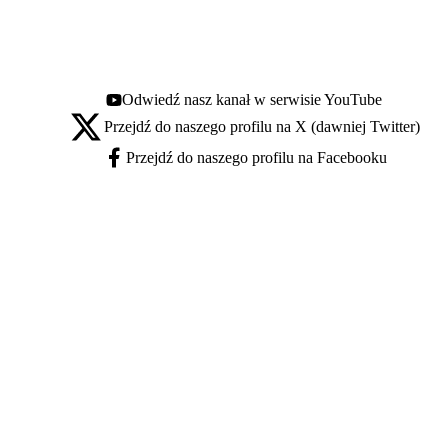
Odwiedź nasz kanał w serwisie YouTube
Youtube - otwiera się w nowej karcie
Przejdź do naszego profilu na X (dawniej Twitter)
X - otwiera się w nowej karcie
Przejdź do naszego profilu na Facebooku
Facebook - otwiera się w nowej karcie