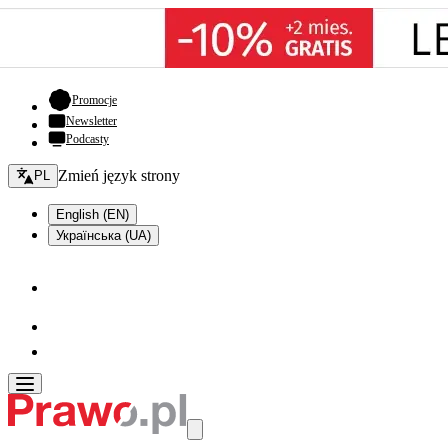
- otwiera się w nowej karcie
Promocje
Newsletter
Podcasty
Zmień język - bieżący:
Zmień język strony
PL
English (EN)
Українська (UA)