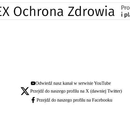
Odwiedź nasz kanał w serwisie YouTube
Youtube - otwiera się w nowej karcie
Przejdź do naszego profilu na X (dawniej Twitter)
X - otwiera się w nowej karcie
Przejdź do naszego profilu na Facebooku
Facebook - otwiera się w nowej karcie