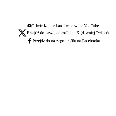
Odwiedź nasz kanał w serwisie YouTube
Youtube - otwiera się w nowej karcie
Przejdź do naszego profilu na X (dawniej Twitter)
X - otwiera się w nowej karcie
Przejdź do naszego profilu na Facebooku
Facebook - otwiera się w nowej karcie