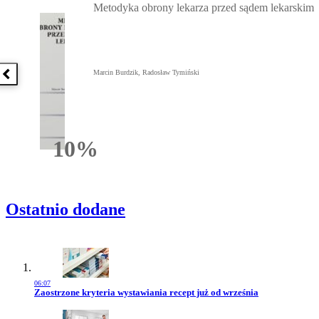
Metodyka obrony lekarza przed sądem lekarskim
Marcin Burdzik, Radosław Tymiński
Poprzednia książka
10%
Rabatu
Ostatnio dodane
06:07
Przejdź do artykułu:
Zaostrzone kryteria wystawiania recept już od września