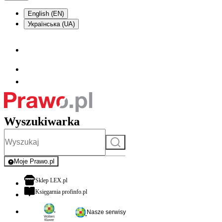
English (EN)
Українська (UA)
Wyszukiwarka
Szukaj
Moje Prawo.pl
- rejestracja i logowanie do serwisu
otwiera się w nowej karcie
Sklep LEX.pl
otwiera się w nowej karcie
Księgarnia profinfo.pl
Nasze serwisy