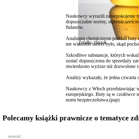
Naukowcy wyrazili zaniepokojenie tym
dopuszczalne normy, stężenie sześci
ftalanów.
Analizom chemicznym poddali buty ró
Źródło: iStock
nie wiadomo nawet było, skąd pochod
Szkodliwe substancje, których wskaź
zostać dopuszczona do sprzedaży za
stwierdzono wyższe niż dozwolone s
Analizy wykazały, że jedna czwarta
Naukowcy z Włoch przedstawiając wyn
europejskiego. Buty są w czołówce na
norm bezpieczeństwa.(pap)
Polecamy książki prawnicze o tematyce z
Przejdź do: Metodyka obrony lekarza przed sądem lekarskim, Marc
NOWOŚĆ