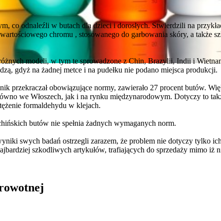
, co odnaleźli w butach dla dzieci i dorosłych. Stwierdzili na przykł
owartościowego chromu , stosowanego do garbowania skóry, a także s
żnych modeli, w tym te sprowadzone z Chin, Brazylii, Indii i Wietnam
zą, gdyż na żadnej metce i na pudełku nie podano miejsca produkcji.
nik przekraczał obowiązujące normy, zawierało 27 procent butów. Wię
równo we Włoszech, jak i na rynku międzynarodowym. Dotyczy to takż
tężenie formaldehydu w klejach.
 chińskich butów nie spełnia żadnych wymaganych norm.
iki swych badań ostrzegli zarazem, że problem nie dotyczy tylko ich 
jbardziej szkodliwych artykułów, trafiających do sprzedaży mimo iż ni
drowotnej
in Burdzik, Radosław Tymiński - otwiera się w nowym oknie