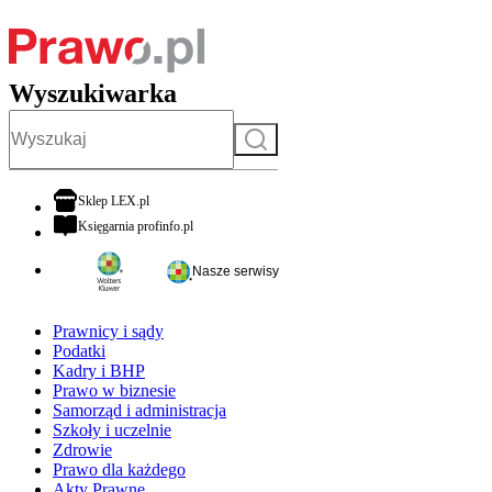
Wyszukiwarka
Szukaj
otwiera się w nowej karcie
Sklep LEX.pl
otwiera się w nowej karcie
Księgarnia profinfo.pl
Nasze serwisy
Prawnicy i sądy
Podatki
Kadry i BHP
Prawo w biznesie
Samorząd i administracja
Szkoły i uczelnie
Zdrowie
Prawo dla każdego
Akty Prawne