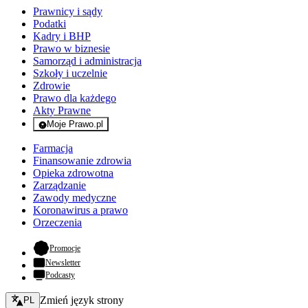
Prawnicy i sądy
Podatki
Kadry i BHP
Prawo w biznesie
Samorząd i administracja
Szkoły i uczelnie
Zdrowie
Prawo dla każdego
Akty Prawne
Moje Prawo.pl
- rejestracja i logowanie do serwisu
Farmacja
Finansowanie zdrowia
Opieka zdrowotna
Zarządzanie
Zawody medyczne
Koronawirus a prawo
Orzeczenia
- otwiera się w nowej karcie
Promocje
Newsletter
Podcasty
Zmień język - bieżący:
Zmień język strony
PL