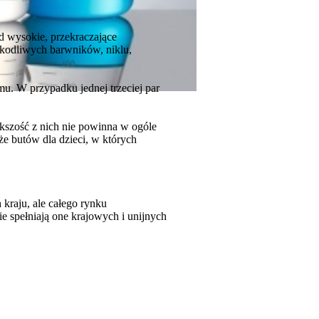
ad wysokie, przekraczające
zkodliwych barwników, niklu,
u. W przypadku jednej trzeciej par
kszość z nich nie powinna w ogóle
e butów dla dzieci, w których
kraju, ale całego rynku
e spełniają one krajowych i unijnych