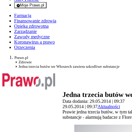
Moje Prawo.pl
- rejestracja i logowanie do serwisu
Farmacja
Finansowanie zdrowia
Opieka zdrowotna
Zarządzanie
Zawody medyczne
Koronawirus a prawo
Orzeczenia
Prawo.pl
Zdrowie
Jedna trzecia butów we Włoszech zawiera szkodliwe substancje
Jedna trzecia butów w
Data dodania: 29.05.2014 | 09:37
29.05.2014 | 09:37
Aktualności
Prawie jedna trzecia butów, w tym t
substancje - alarmują badacze z Flor