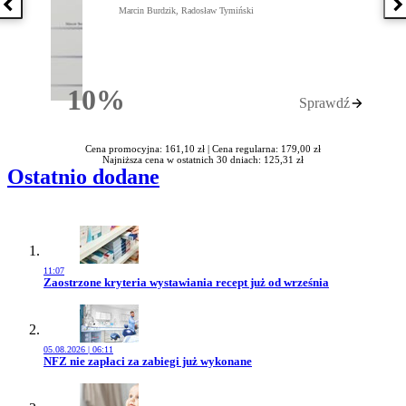
Poprzednia książka
N
Marcin Burdzik, Radosław Tymiński
10%
Sprawdź
Rabatu
Cena promocyjna: 161,10 zł |
Cena regularna: 179,00 zł
Najniższa cena w ostatnich 30 dniach: 125,31 zł
Ostatnio dodane
11:07
Przejdź do artykułu:
Zaostrzone kryteria wystawiania recept już od września
05.08.2026 | 06:11
Przejdź do artykułu:
NFZ nie zapłaci za zabiegi już wykonane