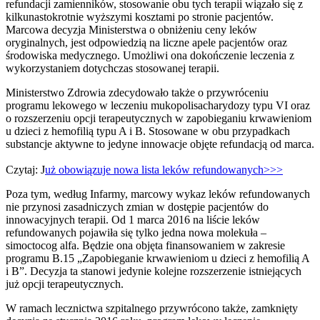
refundacji zamienników, stosowanie obu tych terapii wiązało się z
kilkunastokrotnie wyższymi kosztami po stronie pacjentów.
Marcowa decyzja Ministerstwa o obniżeniu ceny leków
oryginalnych, jest odpowiedzią na liczne apele pacjentów oraz
środowiska medycznego. Umożliwi ona dokończenie leczenia z
wykorzystaniem dotychczas stosowanej terapii.
Ministerstwo Zdrowia zdecydowało także o przywróceniu
programu lekowego w leczeniu mukopolisacharydozy typu VI oraz
o rozszerzeniu opcji terapeutycznych w zapobieganiu krwawieniom
u dzieci z hemofilią typu A i B. Stosowane w obu przypadkach
substancje aktywne to jedyne innowacje objęte refundacją od marca.
Czytaj: J
uż obowiązuje nowa lista leków refundowanych>>>
Poza tym, według Infarmy, marcowy wykaz leków refundowanych
nie przynosi zasadniczych zmian w dostępie pacjentów do
innowacyjnych terapii. Od 1 marca 2016 na liście leków
refundowanych pojawiła się tylko jedna nowa molekuła –
simoctocog alfa. Będzie ona objęta finansowaniem w zakresie
programu B.15 „Zapobieganie krwawieniom u dzieci z hemofilią A
i B”. Decyzja ta stanowi jedynie kolejne rozszerzenie istniejących
już opcji terapeutycznych.
W ramach lecznictwa szpitalnego przywrócono także, zamknięty