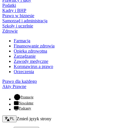
Prawnicy i sądy
Podatki
Kadry i BHP
Prawo w biznesie
Samorząd i administracja
Szkoły i uczelnie
Zdrowie
Farmacja
Finansowanie zdrowia
Opieka zdrowotna
Zarządzanie
Zawody medyczne
Koronawirus a prawo
Orzeczenia
Prawo dla każdego
Akty Prawne
- otwiera się w nowej karcie
Promocje
Newsletter
Podcasty
Zmień język - bieżący:
Zmień język strony
PL