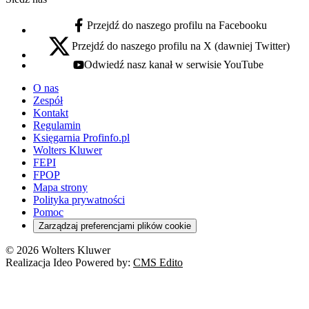
Przejdź do naszego profilu na Facebooku
facebook - otwiera się w nowej karcie
Przejdź do naszego profilu na X (dawniej Twitter)
x - otwiera się w nowej karcie
Odwiedź nasz kanał w serwisie YouTube
youtube - otwiera się w nowej karcie
O nas
Zespół
Kontakt
Regulamin
Księgarnia Profinfo.pl
Wolters Kluwer
FEPI
FPOP
Mapa strony
Polityka prywatności
Pomoc
Zarządzaj preferencjami plików cookie
© 2026 Wolters Kluwer
Realizacja Ideo Powered by:
CMS Edito