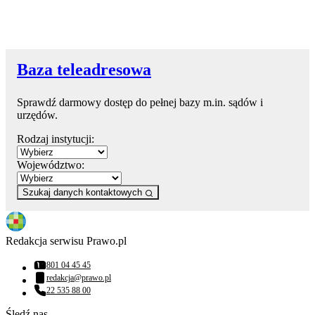
Baza teleadresowa
Sprawdź darmowy dostęp do pełnej bazy m.in. sądów i
urzędów.
Rodzaj instytucji:
Województwo:
Szukaj danych kontaktowych
Redakcja serwisu Prawo.pl
801 04 45 45
Numer telefonu:
redakcja@prawo.pl
Adres email:
22 535 88 00
Numer telefonu:
Śledź nas