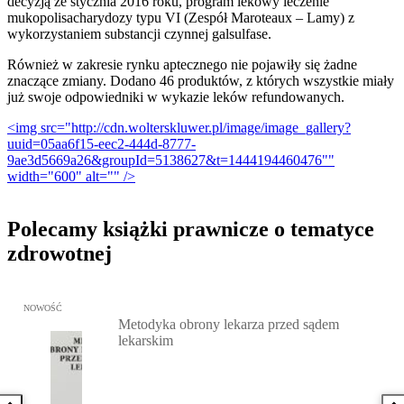
decyzją ze stycznia 2016 roku, program lekowy leczenie
mukopolisacharydozy typu VI (Zespół Maroteaux – Lamy) z
wykorzystaniem substancji czynnej galsulfase.
Również w zakresie rynku aptecznego nie pojawiły się żadne
znaczące zmiany. Dodano 46 produktów, z których wszystkie miały
już swoje odpowiedniki w wykazie leków refundowanych.
<img src="http://cdn.wolterskluwer.pl/image/image_gallery?
uuid=05aa6f15-eec2-444d-8777-
9ae3d5669a26&groupId=5138627&t=1444194460476""
width="600" alt="" />
Polecamy książki prawnicze o tematyce
zdrowotnej
Przejdź do: Metodyka obrony lekarza przed sądem lekarskim, Marc
NOWOŚĆ
Metodyka obrony lekarza przed sądem
lekarskim