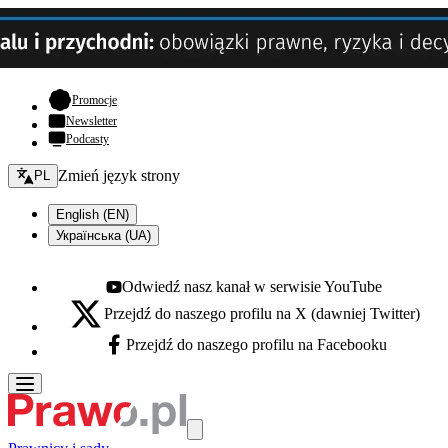
- otwiera się w nowej karcie
Promocje
Newsletter
Podcasty
Zmień język - bieżący:
Zmień język strony
PL
English (EN)
Українська (UA)
Odwiedź nasz kanał w serwisie YouTube
Youtube - otwiera się w nowej karcie
Przejdź do naszego profilu na X (dawniej Twitter)
X - otwiera się w nowej karcie
Przejdź do naszego profilu na Facebooku
Facebook - otwiera się w nowej karcie