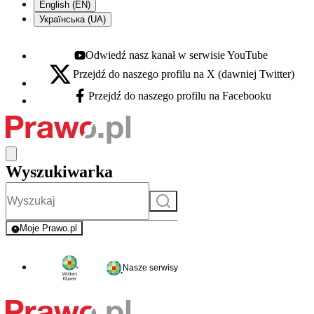
English (EN)
Українська (UA)
Odwiedź nasz kanał w serwisie YouTube
Youtube - otwiera się w nowej karcie
Przejdź do naszego profilu na X (dawniej Twitter)
X - otwiera się w nowej karcie
Przejdź do naszego profilu na Facebooku
Facebook - otwiera się w nowej karcie
Wyszukiwarka
Szukaj
Moje Prawo.pl
- rejestracja i logowanie do serwisu
Nasze serwisy