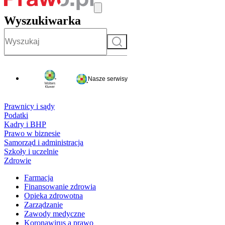
Wyszukiwarka
Szukaj
Nasze serwisy
Prawnicy i sądy
Podatki
Kadry i BHP
Prawo w biznesie
Samorząd i administracja
Szkoły i uczelnie
Zdrowie
Farmacja
Finansowanie zdrowia
Opieka zdrowotna
Zarządzanie
Zawody medyczne
Koronawirus a prawo