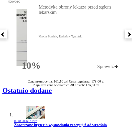
Przejdź do: Metodyka obrony lekarza przed sądem lekarskim, Marc
NOWOŚĆ
Metodyka obrony lekarza przed sądem
lekarskim
Poprzednia książka
N
Marcin Burdzik, Radosław Tymiński
10%
Sprawdź
Rabatu
Cena promocyjna: 161,10 zł |
Cena regularna: 179,00 zł
Najniższa cena w ostatnich 30 dniach: 125,31 zł
Ostatnio dodane
06.08.2026 | 11:07
Przejdź do artykułu:
Zaostrzone kryteria wystawiania recept już od września