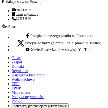
Redakcja serwisu Prawo.pl
801 04 45 45
Numer telefonu:
redakcja@prawo.pl
Adres email:
22 535 88 00
Numer telefonu:
Śledź nas
Przejdź do naszego profilu na Facebooku
facebook - otwiera się w nowej karcie
Przejdź do naszego profilu na X (dawniej Twitter)
x - otwiera się w nowej karcie
Odwiedź nasz kanał w serwisie YouTube
youtube - otwiera się w nowej karcie
O nas
Zespół
Kontakt
Regulamin
Księgarnia Profinfo.pl
Wolters Kluwer
FEPI
FPOP
Mapa strony
Polityka prywatności
Pomoc
Zarządzaj preferencjami plików cookie