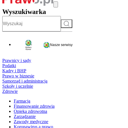
Wyszukiwarka
Szukaj
Nasze serwisy
Prawnicy i sądy
Podatki
Kadry i BHP
Prawo w biznesie
Samorząd i administracja
Szkoły i uczelnie
Zdrowie
Farmacja
Finansowanie zdrowia
Opieka zdrowotna
Zarządzanie
Zawody medyczne
Koronawirus a prawo