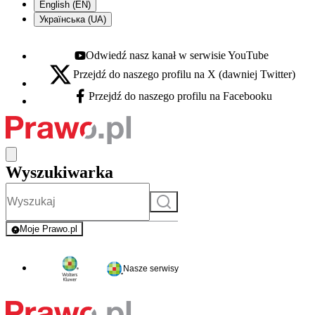
English (EN)
Українська (UA)
Odwiedź nasz kanał w serwisie YouTube
Youtube - otwiera się w nowej karcie
Przejdź do naszego profilu na X (dawniej Twitter)
X - otwiera się w nowej karcie
Przejdź do naszego profilu na Facebooku
Facebook - otwiera się w nowej karcie
Wyszukiwarka
Szukaj
Moje Prawo.pl
- rejestracja i logowanie do serwisu
Nasze serwisy