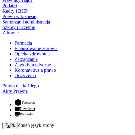
Prawnicy i sądy
Podatki
Kadry i BHP
Prawo w biznesie
Samorząd i administracja
Szkoły i uczelnie
Zdrowie
Farmacja
Finansowanie zdrowia
Opieka zdrowotna
Zarządzanie
Zawody medyczne
Koronawirus a prawo
Orzeczenia
Prawo dla każdego
Akty Prawne
- otwiera się w nowej karcie
Promocje
Newsletter
Podcasty
Zmień język - bieżący:
Zmień język strony
PL