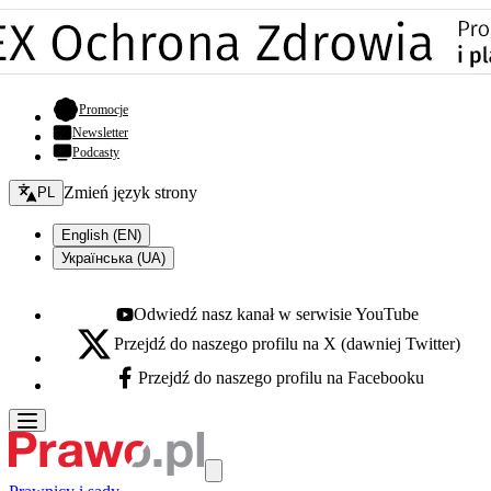
- otwiera się w nowej karcie
Promocje
Newsletter
Podcasty
Zmień język - bieżący:
Zmień język strony
PL
English (EN)
Українська (UA)
Odwiedź nasz kanał w serwisie YouTube
Youtube - otwiera się w nowej karcie
Przejdź do naszego profilu na X (dawniej Twitter)
X - otwiera się w nowej karcie
Przejdź do naszego profilu na Facebooku
Facebook - otwiera się w nowej karcie