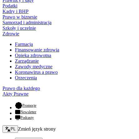
Prawnicy i sądy
Podatki
Kadry i BHP
Prawo w biznesie
Samorząd i administracja
Szkoły i uczelnie
Zdrowie
Farmacja
Finansowanie zdrowia
Opieka zdrowotna
Zarządzanie
Zawody medyczne
Koronawirus a prawo
Orzeczenia
Prawo dla każdego
Akty Prawne
- otwiera się w nowej karcie
Promocje
Newsletter
Podcasty
Zmień język - bieżący:
Zmień język strony
PL