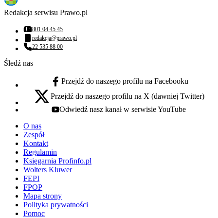
Redakcja serwisu Prawo.pl
801 04 45 45
Numer telefonu:
redakcja@prawo.pl
Adres email:
22 535 88 00
Numer telefonu:
Śledź nas
Przejdź do naszego profilu na Facebooku
facebook - otwiera się w nowej karcie
Przejdź do naszego profilu na X (dawniej Twitter)
x - otwiera się w nowej karcie
Odwiedź nasz kanał w serwisie YouTube
youtube - otwiera się w nowej karcie
O nas
Zespół
Kontakt
Regulamin
Księgarnia Profinfo.pl
Wolters Kluwer
FEPI
FPOP
Mapa strony
Polityka prywatności
Pomoc