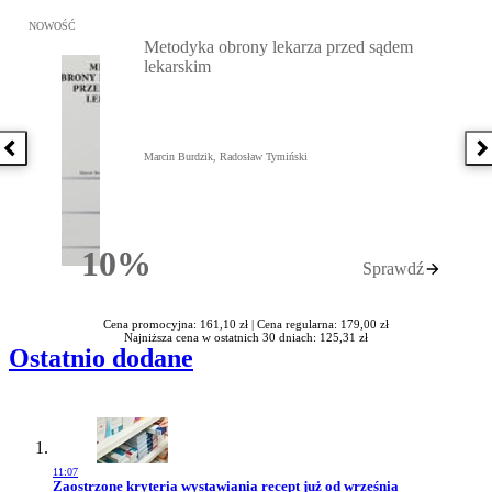
Przejdź do: Metodyka obrony lekarza przed sądem lekarskim, Marc
NOWOŚĆ
Metodyka obrony lekarza przed sądem
lekarskim
Poprzednia książka
N
Marcin Burdzik, Radosław Tymiński
10%
Sprawdź
Rabatu
Cena promocyjna: 161,10 zł |
Cena regularna: 179,00 zł
Najniższa cena w ostatnich 30 dniach: 125,31 zł
Ostatnio dodane
11:07
Przejdź do artykułu:
Zaostrzone kryteria wystawiania recept już od września