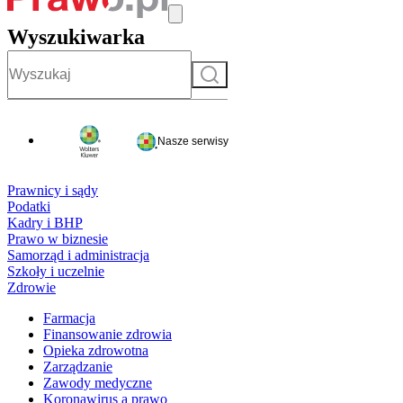
Wyszukiwarka
Szukaj
Nasze serwisy
Prawnicy i sądy
Podatki
Kadry i BHP
Prawo w biznesie
Samorząd i administracja
Szkoły i uczelnie
Zdrowie
Farmacja
Finansowanie zdrowia
Opieka zdrowotna
Zarządzanie
Zawody medyczne
Koronawirus a prawo