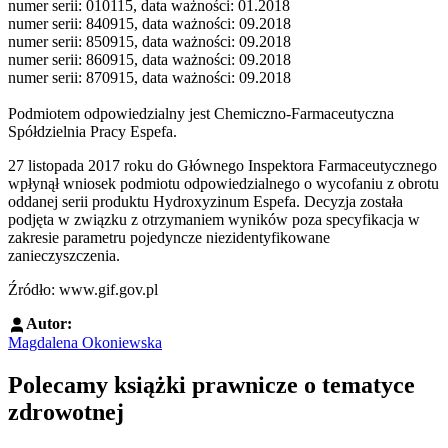
numer serii: 010115, data ważności: 01.2018
numer serii: 840915, data ważności: 09.2018
numer serii: 850915, data ważności: 09.2018
numer serii: 860915, data ważności: 09.2018
numer serii: 870915, data ważności: 09.2018
Podmiotem odpowiedzialny jest Chemiczno-Farmaceutyczna
Spółdzielnia Pracy Espefa.
27 listopada 2017 roku do Głównego Inspektora Farmaceutycznego
wpłynął wniosek podmiotu odpowiedzialnego o wycofaniu z obrotu
oddanej serii produktu Hydroxyzinum Espefa. Decyzja została
podjęta w związku z otrzymaniem wyników poza specyfikacja w
zakresie parametru pojedyncze niezidentyfikowane
zanieczyszczenia.
Źródło: www.gif.gov.pl
Autor:
Magdalena Okoniewska
Polecamy książki prawnicze o tematyce
zdrowotnej