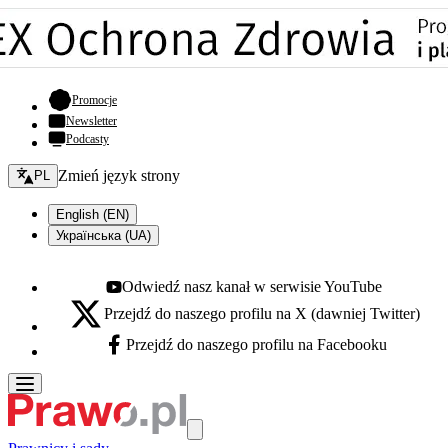
- otwiera się w nowej karcie
Promocje
Newsletter
Podcasty
Zmień język - bieżący:
Zmień język strony
PL
English (EN)
Українська (UA)
Odwiedź nasz kanał w serwisie YouTube
Youtube - otwiera się w nowej karcie
Przejdź do naszego profilu na X (dawniej Twitter)
X - otwiera się w nowej karcie
Przejdź do naszego profilu na Facebooku
Facebook - otwiera się w nowej karcie