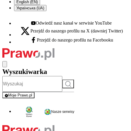
English (EN)
Українська (UA)
Odwiedź nasz kanał w serwisie YouTube
Youtube - otwiera się w nowej karcie
Przejdź do naszego profilu na X (dawniej Twitter)
X - otwiera się w nowej karcie
Przejdź do naszego profilu na Facebooku
Facebook - otwiera się w nowej karcie
Wyszukiwarka
Szukaj
Moje Prawo.pl
- rejestracja i logowanie do serwisu
Nasze serwisy