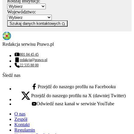
Rodzaj instytucji:
Województwo:
Szukaj danych kontaktowych
Redakcja serwisu Prawo.pl
801 04 45 45
Numer telefonu:
redakcja@prawo.pl
Adres email:
22 535 88 00
Numer telefonu:
Śledź nas
Przejdź do naszego profilu na Facebooku
facebook - otwiera się w nowej karcie
Przejdź do naszego profilu na X (dawniej Twitter)
x - otwiera się w nowej karcie
Odwiedź nasz kanał w serwisie YouTube
youtube - otwiera się w nowej karcie
O nas
Zespół
Kontakt
Regulamin