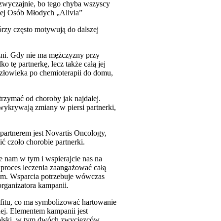
ć zwyczajnie, bo tego chyba wszyscy
nej Osób Młodych „Alivia”
órzy często motywują do dalszej
źni. Gdy nie ma mężczyzny przy
o tę partnerkę, lecz także całą jej
a człowieka po chemioterapii do domu,
trzymać od choroby jak najdalej.
 wykrywają zmiany w piersi partnerki,
partnerem jest Novartis Oncology,
ć czoło chorobie partnerki.
ie nam w tym i wspierajcie nas na
 proces leczenia zaangażować całą
ym. Wsparcia potrzebuje wówczas
rganizatora kampanii.
sfitu, co ma symbolizować hartowanie
nej. Elementem kampanii jest
 Polski, w tym dwóch zwycięzców