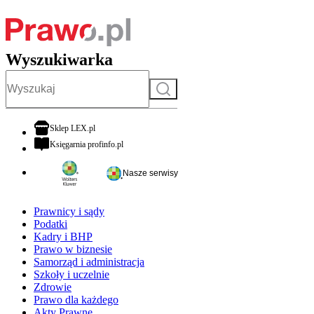
Wyszukiwarka
Szukaj
otwiera się w nowej karcie
Sklep LEX.pl
otwiera się w nowej karcie
Księgarnia profinfo.pl
Nasze serwisy
Prawnicy i sądy
Podatki
Kadry i BHP
Prawo w biznesie
Samorząd i administracja
Szkoły i uczelnie
Zdrowie
Prawo dla każdego
Akty Prawne