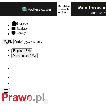
- otwiera się w nowej karcie
Promocje
Newsletter
Podcasty
Zmień język - bieżący:
Zmień język strony
PL
English (EN)
Українська (UA)