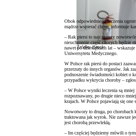
Obok odpowiedniego leczenia ogromne 
mądrze wspierać chore, informuje kam
– Rak piersi to najczęstszy nowotwó
nieuchronnie część chorych będzie 
Źródło: iStock
nawet po dziesiątkach lat – wskazuj
Uniwersytetu Medycznego.
W Polsce rak piersi do postaci zaaw
przerzuty do innych organów. Jak z
podnoszenie świadomości kobiet o ko
przypadku wykrycia choroby – zgłos
– W Polsce wyniki leczenia są mniej w
rozpoznawany, po drugie nieco mniej
krajach. W Polsce pojawiają się one 
Nowotwory to druga, po chorobach krą
traktowana jak wyrok. Nie zawsze je
jest chorobą przewlekłą.
– Im częściej będziemy mówili o t