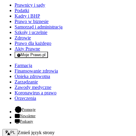
Prawnicy i sądy
Podatki
Kadry i BHP
Prawo w biznesie
Samorząd i administracja
Szkoły i uczelnie
Zdrowie
Prawo dla każdego
Akty Prawne
Moje Prawo.pl
- rejestracja i logowanie do serwisu
Farmacja
Finansowanie zdrowia
Opieka zdrowotna
Zarządzanie
Zawody medyczne
Koronawirus a prawo
Orzeczenia
- otwiera się w nowej karcie
Promocje
Newsletter
Podcasty
Zmień język - bieżący:
Zmień język strony
PL