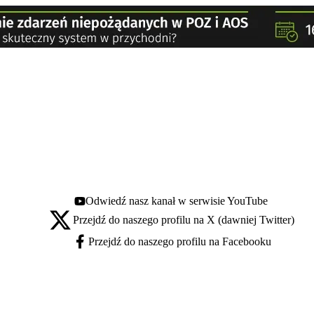
Odwiedź nasz kanał w serwisie YouTube
Youtube - otwiera się w nowej karcie
Przejdź do naszego profilu na X (dawniej Twitter)
X - otwiera się w nowej karcie
Przejdź do naszego profilu na Facebooku
Facebook - otwiera się w nowej karcie