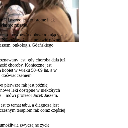
dlaczego jest to istotne i jak
właśnie ruszyła.
e. To nowotwór dobrze rokujący, ale
. Nawrót może się pojawić późno,
Jassem, onkolog z Gdańskiego
oznawany jest, gdy choroba dała już
ość choroby. Konieczne jest
 kobiet w wieku 50–69 lat, a w
i doświadczeniem.
o pierwsze rak jest później
 nowe leki dostępne w niektórych
le – mówi profesor Jacek Jassem.
t to temat tabu, a diagnoza jest
czesnym terapiom rak coraz częściej
umożliwia zwyczajne życie,