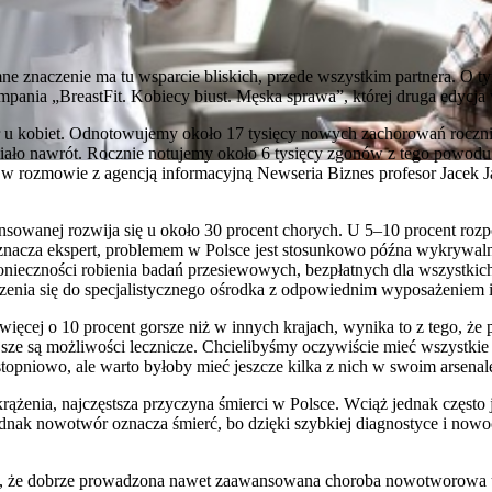
znaczenie ma tu wsparcie bliskich, przede wszystkim partnera. O tym, 
pania „BreastFit. Kobiecy biust. Męska sprawa”, której druga edycja 
r u kobiet. Odnotowujemy około 17 tysięcy nowych zachorowań roczni
miało nawrót. Rocznie notujemy około 6 tysięcy zgonów z tego powodu
e w rozmowie z agencją informacyjną Newseria Biznes profesor Jacek 
ansowanej rozwija się u około 30 procent chorych. U 5–10 procent rozp
aznacza ekspert, problemem w Polsce jest stosunkowo późna wykrywaln
nieczności robienia badań przesiewowych, bezpłatnych dla wszystkich
zenia się do specjalistycznego ośrodka z odpowiednim wyposażeniem 
ięcej o 10 procent gorsze niż w innych krajach, wynika to z tego, że p
sze są możliwości lecznicze. Chcielibyśmy oczywiście mieć wszystkie
stopniowo, ale warto byłoby mieć jeszcze kilka z nich w swoim arsena
żenia, najczęstsza przyczyna śmierci w Polsce. Wciąż jednak często jes
dnak nowotwór oznacza śmierć, bo dzięki szybkiej diagnostyce i nowo
ym, że dobrze prowadzona nawet zaawansowana choroba nowotworowa 