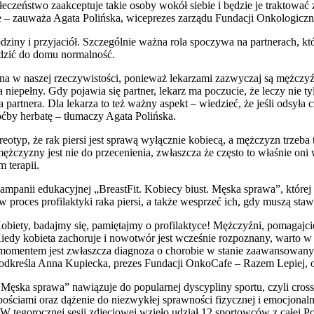
łeczeństwo zaakceptuje takie osoby wokół siebie i będzie je traktowa
e – zauważa Agata Polińska, wiceprezes zarządu Fundacji Onkologicz
dziny i przyjaciół. Szczególnie ważna rola spoczywa na partnerach, kt
wadzić do domu normalność.
na w naszej rzeczywistości, ponieważ lekarzami zazwyczaj są mężczy
niepełny. Gdy pojawia się partner, lekarz ma poczucie, że leczy nie tylk
a partnera. Dla lekarza to też ważny aspekt – wiedzieć, że jeśli odsył
oćby herbatę – tłumaczy Agata Polińska.
eotyp, że rak piersi jest sprawą wyłącznie kobiecą, a mężczyzn trzeba 
mężczyzny jest nie do przecenienia, zwłaszcza że często to właśnie oni
m terapii.
mpanii edukacyjnej „BreastFit. Kobiecy biust. Męska sprawa”, której 
oces profilaktyki raka piersi, a także wesprzeć ich, gdy muszą stawi
„Kobiety, badajmy się, pamiętajmy o profilaktyce! Mężczyźni, pomagajc
Kiedy kobieta zachoruje i nowotwór jest wcześnie rozpoznany, warto w
 momentem jest zwłaszcza diagnoza o chorobie w stanie zaawansowan
podkreśla Anna Kupiecka, prezes Fundacji OnkoCafe – Razem Lepiej, o
 Męska sprawa” nawiązuje do popularnej dyscypliny sportu, czyli cros
abościami oraz dążenie do niezwykłej sprawności fizycznej i emocjonal
 W tegorocznej sesji zdjęciowej wzięło udział 12 sportowców z całej