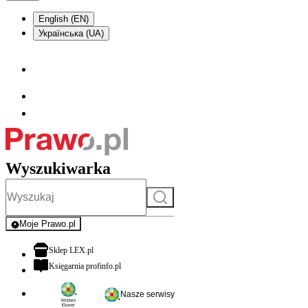
English (EN)
Українська (UA)
Wyszukiwarka
Szukaj
Moje Prawo.pl
- rejestracja i logowanie do serwisu
otwiera się w nowej karcie
Sklep LEX.pl
otwiera się w nowej karcie
Księgarnia profinfo.pl
Nasze serwisy