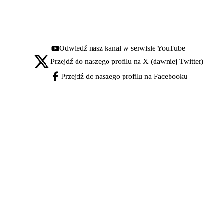
Odwiedź nasz kanał w serwisie YouTube
Youtube - otwiera się w nowej karcie
Przejdź do naszego profilu na X (dawniej Twitter)
X - otwiera się w nowej karcie
Przejdź do naszego profilu na Facebooku
Facebook - otwiera się w nowej karcie