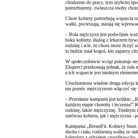
chodzenie do pracy, tym szybciej spo
potrzebujemy, zwłaszcza osoby chor
Chore kobiety potrzebują wsparcia ro
walki, pocieszają, starają się wpro
– Rola mężczyzn jest podwójnie waż
boku kobiety, dialog z lekarzem bywa 
rodzinę i wie, że chora może liczyć n
to będzie miał kogoś, kto zaparzy ch
W społeczeństwie wciąż pokutuje ster
Eksperci przekonują jednak, że rola 
a ich wsparcie jest istotnym elemente
Uruchomiona właśnie druga edycja ka
ma pomóc mężczyznom włączyć się w pr
– Przesłanie kampanii jest krótkie: 
każdym etapie choroby i leczenia!” 
rodzinę, także mężczyznę. Trudnym
zarówno kobieta, jak i mężczyzna –
Kampania „BreastFit. Kobiecy biust.
ducha i ciała, codzienną walkę ze sł
kalendarz z udziałem crossfitowców.